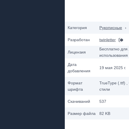
Категория
Рукописные
›
Разработан
twinletter
Бесплатно для 
Лицензия
использования
Дата
19 мая 2025 г.
добавления
Формат
TrueType (.ttf)
,
шрифта
стили
Скачиваний
537
Размер файла
82 KB