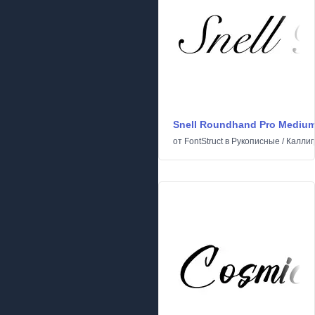
Snell Roundhand Pro Mediu
от
FontStruct
в
Рукописные
/
Каллиг