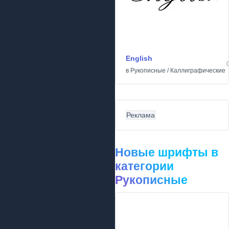
English
в
Рукописные
/
Каллиграфические
Реклама
Новые шрифты в
категории
Рукописные