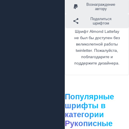
Вознаграждение
автору
Поделиться
шрифтом
Шрифт Almond Lattefay
не был бы доступен без
великолепной работы
twinletter. Пожалуйста,
поблагодарите и
поддержите дизайнера.
Популярные
шрифты в
категории
Рукописные