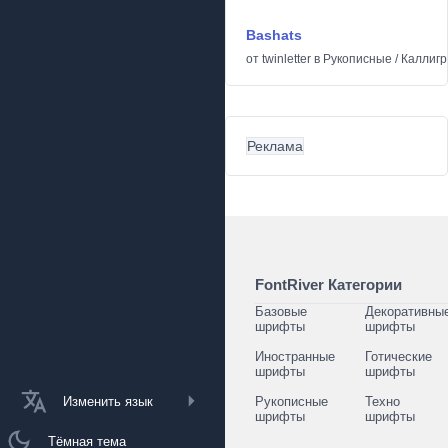
Bashats
от
twinletter
в
Рукописные
/
Каллиг
Реклама
FontRiver Категории
Базовые
Декоративны
шрифты
шрифты
Иностранные
Готические
шрифты
шрифты
Изменить язык
Рукописные
Техно
шрифты
шрифты
Тёмная тема