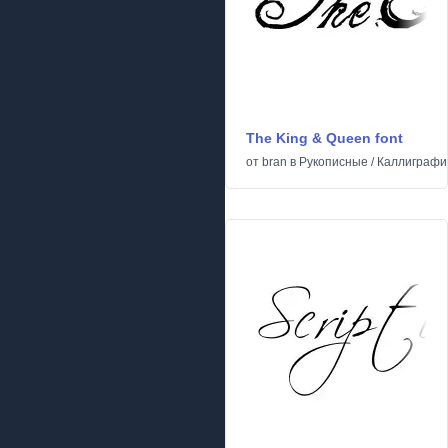
The King & Queen font
от
bran
в
Рукописные
/
Каллиграфи