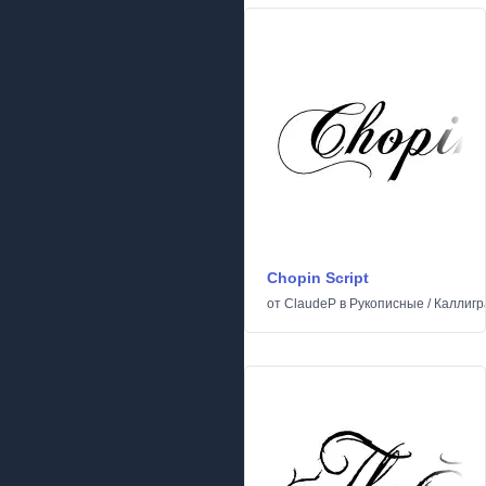
Chopin Script
от
ClaudeP
в
Рукописные
/
Каллигр