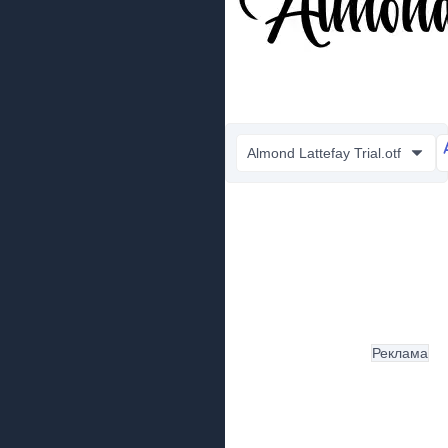
Almond Lattefay Trial.otf
Реклама