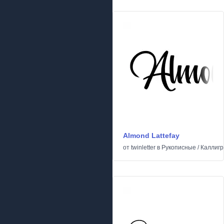
Almond Lattefay
от
twinletter
в
Рукописные
/
Каллиг