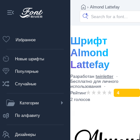
›
Almond Lattefay
Шрифт
Избранное
Almond
Новые шрифты
Lattefay
Популярные
Разработан
twinletter
Бесплатно для личного
Случайные
использования
Рейтинг
4
2 голосов
Категории
По алфавиту
Дизайнеры