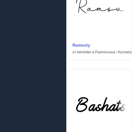
Ramsuty
от
twinletter
в
Рукописные
/
Каллиг