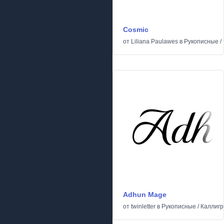
Cosmic
от
Liliana Paulawes
в
Рукописные
/
Adhun Mage
от
twinletter
в
Рукописные
/
Каллиг