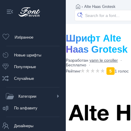
›
Alte Haas Grotesk
Шрифт Alte
Избранное
Haas Grotesk
Новые шрифты
Разработан
yann le coroller
Бесплатно
Популярные
Рейтинг
5
1 голос
Случайные
Категории
По алфавиту
Дизайнеры