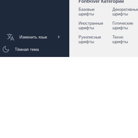
FontRiver Категории
Базовые
Декоративны
шрифты
шрифты
Иностранные
Готические
шрифты
шрифты
Изменить язык
Рукописные
Техно
шрифты
шрифты
Тёмная тема