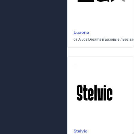
Luxona
от
Aivos Dreams
в
Базовые
/
Без за
Stelvic