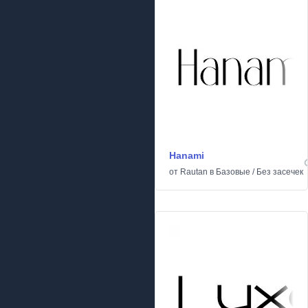
Hanami
от
Rautan
в
Базовые
/
Без засечек