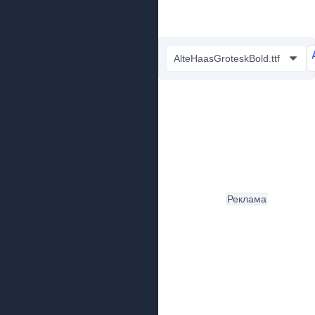
AlteHaasGroteskBold.ttf
Реклама