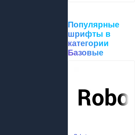
Популярные
шрифты в
категории
Базовые