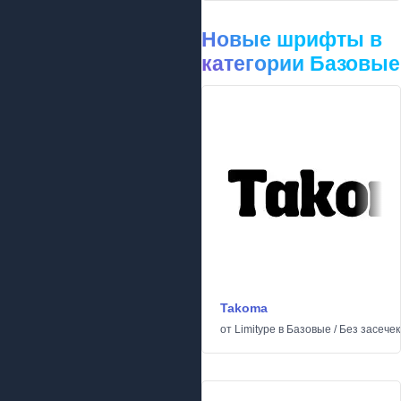
Новые шрифты в
категории Базовые
Takoma
от
Limitype
в
Базовые
/
Без засечек