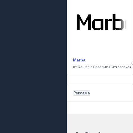
Marba
от
Rautan
в
Базовые
/
Без засечек
Реклама