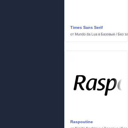
Times Sans Serif
от
Mundo da Lua
в
Базовые
/
Без з
Raspoutine