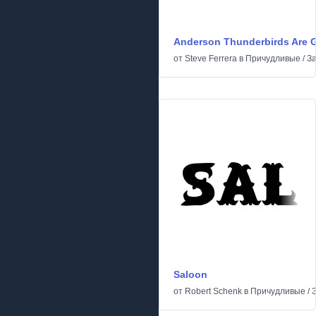
Anderson Thunderbirds Are G
от
Steve Ferrera
в
Причудливые
/
З
Saloon
от
Robert Schenk
в
Причудливые
/