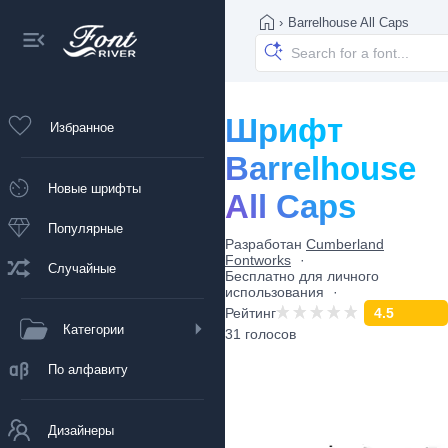
›
Barrelhouse All Caps
Шрифт
Избранное
Barrelhouse
Новые шрифты
All Caps
Популярные
Разработан
Cumberland
Fontworks
Случайные
Бесплатно для личного
использования
Рейтинг
4.5
Категории
31 голосов
По алфавиту
Дизайнеры