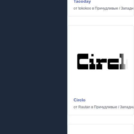
Tacoday
от
tokokoo
в
Причудливые
/
Западн
Circlo
от
Rautan
в
Причудливые
/
Западн