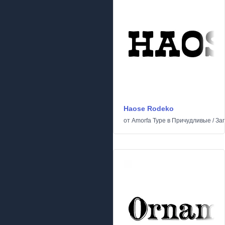
Haose Rodeko
от
Amorfa Type
в
Причудливые
/
За