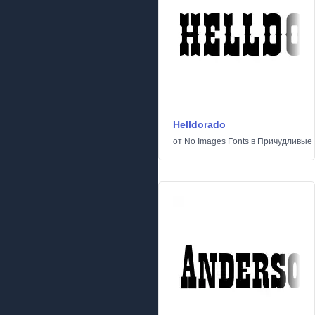
Helldorado
от
No Images Fonts
в
Причудливые