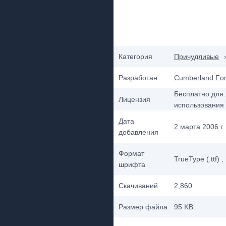
Категория
Причудливые
Разработан
Cumberland Fo
Бесплатно для 
Лицензия
использования
Дата
2 марта 2006 г.
добавления
Формат
TrueType (.ttf)
,
шрифта
Скачиваний
2,860
Размер файла
95 KB