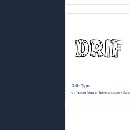
Drift Type
от
TracerTong
в
Причудливые
/
Зап