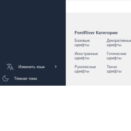
FontRiver Категории
Базовые
Декоративны
шрифты
шрифты
Иностранные
Готические
шрифты
шрифты
Изменить язык
Рукописные
Техно
шрифты
шрифты
Тёмная тема