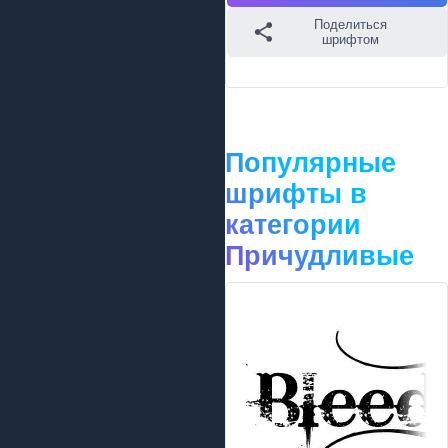
Поделиться
шрифтом
Популярные
шрифты в
категории
Причудливые