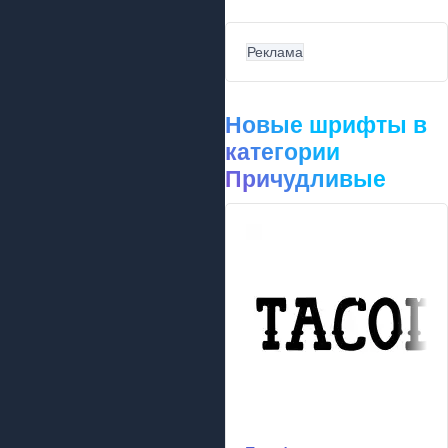
Реклама
Новые шрифты в
категории
Причудливые