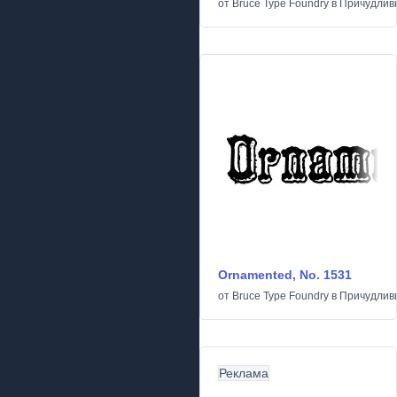
от
Bruce Type Foundry
в
Причудлив
Ornamented, No. 1531
от
Bruce Type Foundry
в
Причудлив
Реклама