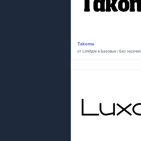
Takoma
от
Limitype
в
Базовые
/
Без засечек