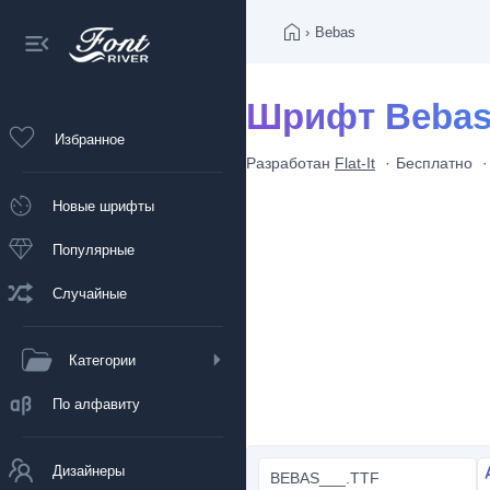
›
Bebas
Шрифт Beba
Избранное
Разработан
Flat-It
Бесплатно
Новые шрифты
Популярные
Случайные
Категории
По алфавиту
Дизайнеры
BEBAS___.TTF