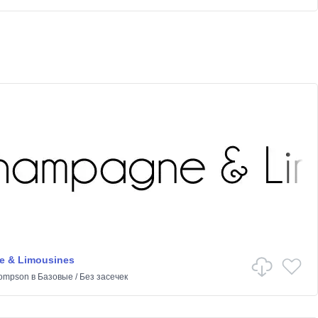
 & Limousines
hompson
в
Базовые
/
Без засечек