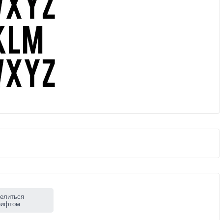
елиться
рифтом