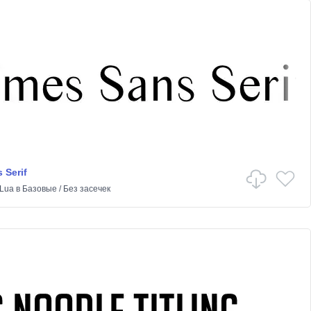
 Serif
Lua
в
Базовые
/
Без засечек