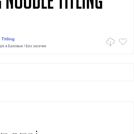
 Titling
ype
в
Базовые
/
Без засечек