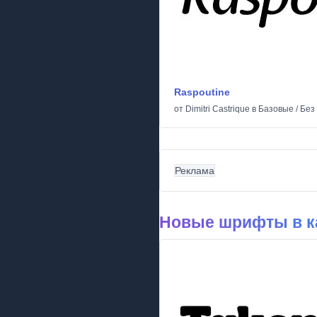
Raspoutine
от
Dimitri Castrique
в
Базовые
/
Без
Реклама
Новые шрифты в к