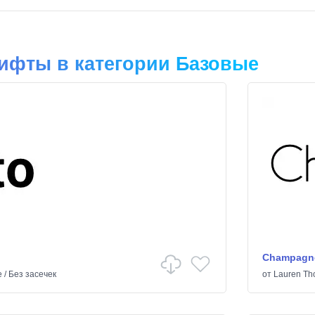
ифты в категории Базовые
Champagne
е
/
Без засечек
от
Lauren T