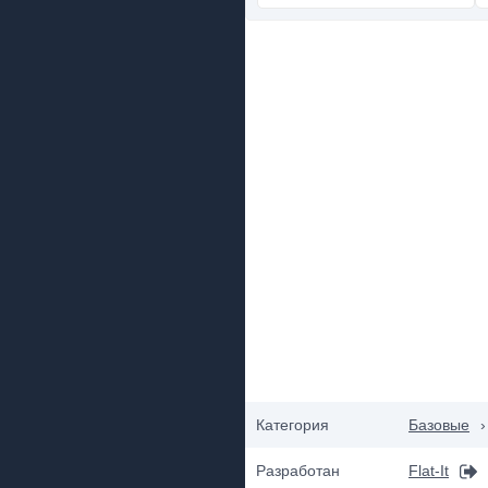
Категория
Базовые
›
Разработан
Flat-It