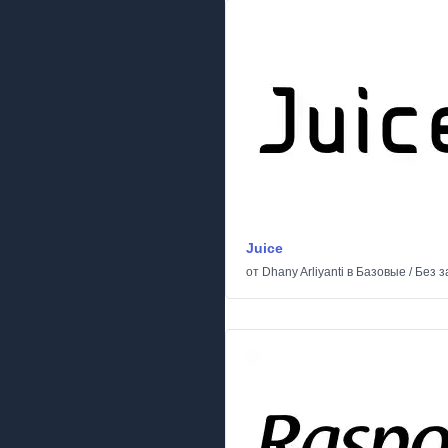
Juice
от
Dhany Arliyanti
в
Базовые
/
Без з