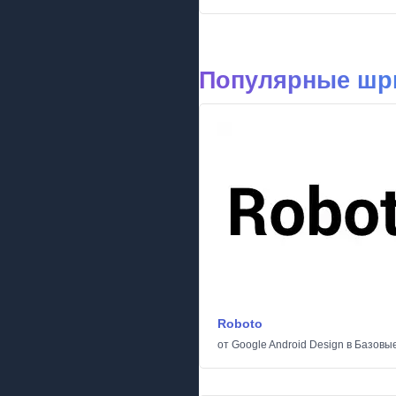
Популярные шр
Roboto
от
Google Android Design
в
Базовы