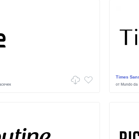
Times Sans
асечек
от
Mundo da 