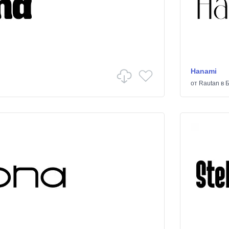
Hanami
от
Rautan
в
Б