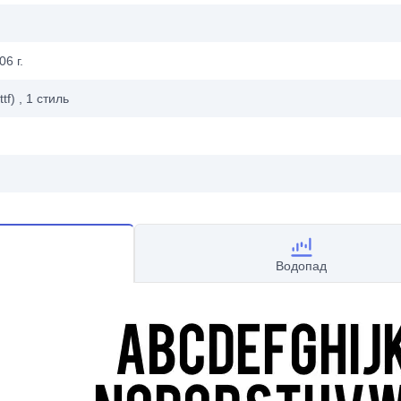
6 г.
ttf)
, 1
стиль
Водопад