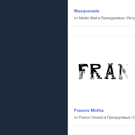
Masquerade
от
Martin Wait
в
Причудливые
/
Рет
Francis Mirtha
от
Franco Vissani
в
Причудливые
/