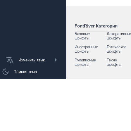
FontRiver Категории
Базовые
Декоративны
шрифты
шрифты
Иностранные
Готические
шрифты
шрифты
Изменить язык
Рукописные
Техно
шрифты
шрифты
Тёмная тема