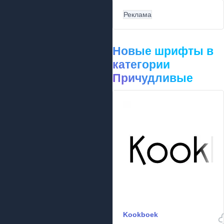
Реклама
Новые шрифты в
категории
Причудливые
Kookboek