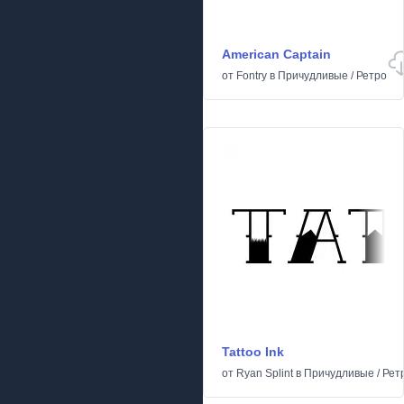
American Captain
от
Fontry
в
Причудливые
/
Ретро
Tattoo Ink
от
Ryan Splint
в
Причудливые
/
Рет