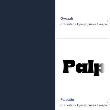
Gyozah
от
Rautan
в
Причудливые
/
Ретро
Palpatin
от
Rautan
в
Причудливые
/
Ретро