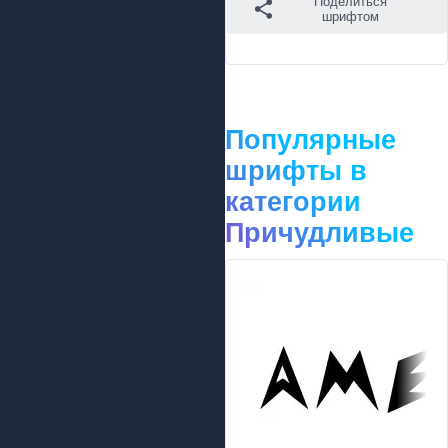
Поделиться
шрифтом
Популярные
шрифты в
категории
Причудливые