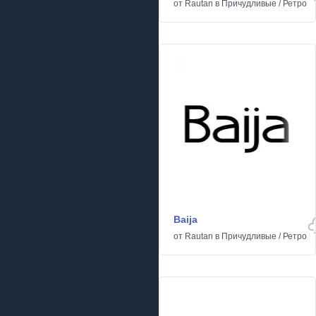
от
Rautan
в
Причудливые
/
Ретро
Baija
от
Rautan
в
Причудливые
/
Ретро