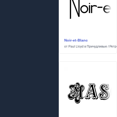
Noir-et-Blanc
от
Paul Lloyd
в
Причудливые
/
Ретр