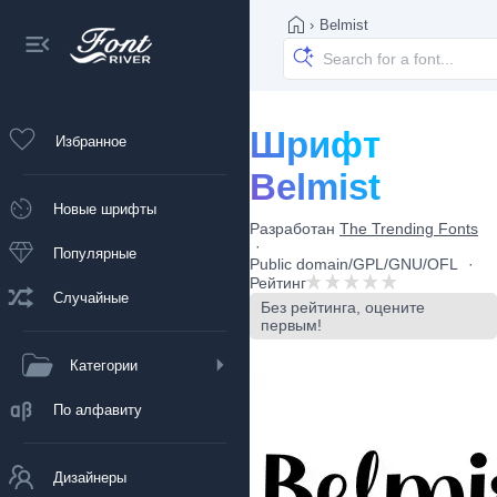
›
Belmist
Шрифт
Избранное
Belmist
Новые шрифты
Разработан
The Trending Fonts
Популярные
Public domain/GPL/GNU/OFL
Рейтинг
Случайные
Без рейтинга, оцените
первым!
Категории
По алфавиту
Дизайнеры