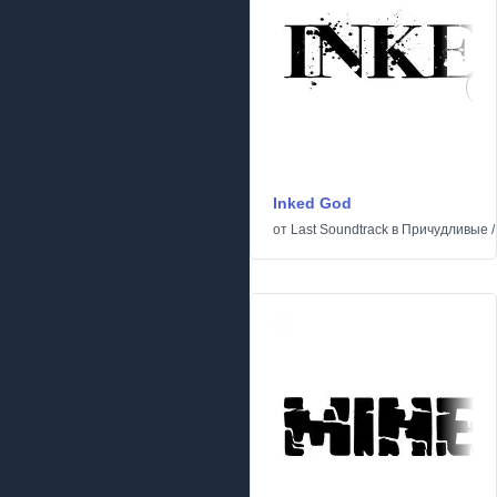
Inked God
от
Last Soundtrack
в
Причудливые