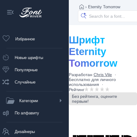
›
Eternity Tomorrow
Шрифт
Избранное
Eternity
Новые шрифты
Tomorrow
Популярные
Разработан
Chris Vile
Бесплатно для личного
Случайные
использования
Рейтинг
Без рейтинга, оцените
Категории
первым!
По алфавиту
Дизайнеры