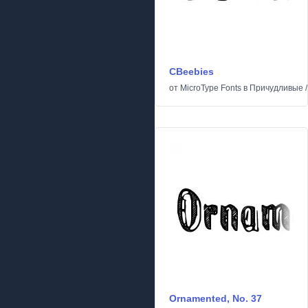
CBeebies
от
MicroType Fonts
в
Причудливые
Ornamented, No. 37