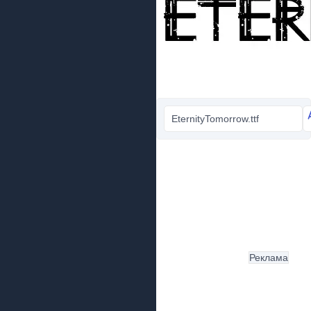
EternityTomorrow.ttf
Реклама