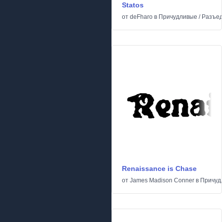
Statos
от
deFharo
в
Причудливые
/
Разъе
Renaissance is Chase
от
James Madison Conner
в
Причуд