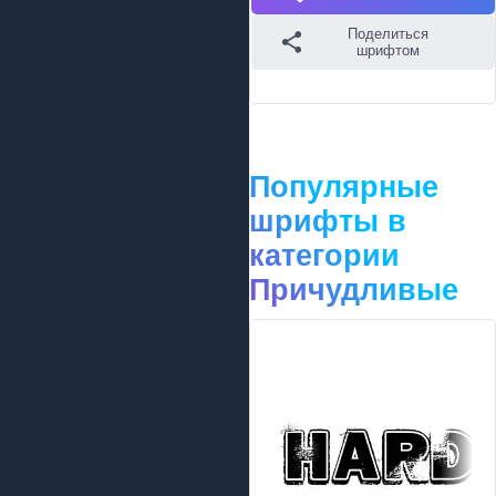
Поделиться
шрифтом
Популярные
шрифты в
категории
Причудливые