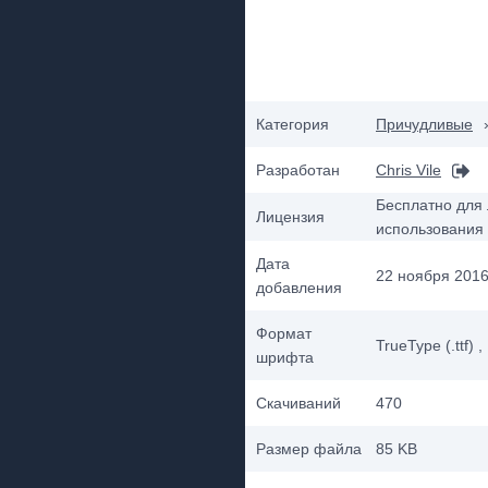
Категория
Причудливые
Разработан
Chris Vile
Бесплатно для 
Лицензия
использования
Дата
22 ноября 2016 
добавления
Формат
TrueType (.ttf)
,
шрифта
Скачиваний
470
Размер файла
85 KB