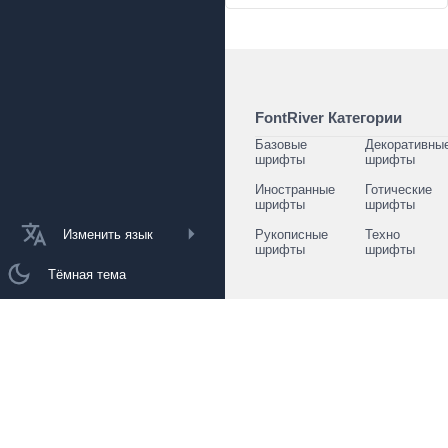
FontRiver Категории
Базовые
Декоративны
шрифты
шрифты
Иностранные
Готические
шрифты
шрифты
Изменить язык
Рукописные
Техно
шрифты
шрифты
Тёмная тема