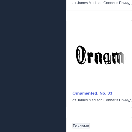
от
James Madison Conner
в
Причуд
Ornamented, No. 33
от
James Madison Conner
в
Причуд
Реклама