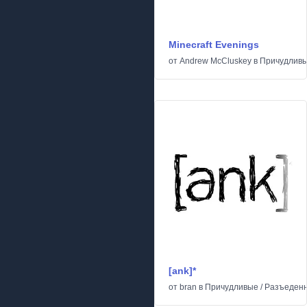
Minecraft Evenings
от
Andrew McCluskey
в
Причудлив
[ank]*
от
bran
в
Причудливые
/
Разъеден