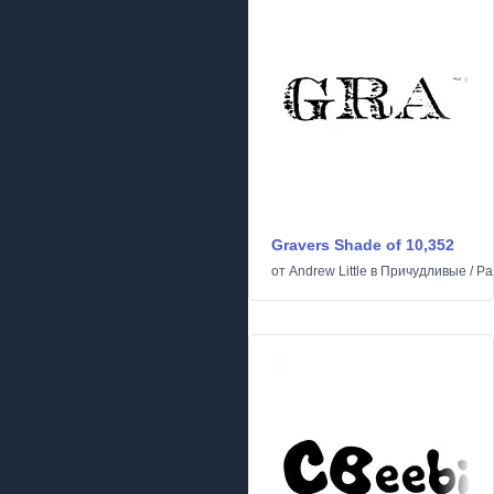
Gravers Shade of 10,352
от
Andrew Little
в
Причудливые
/
Ра