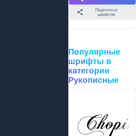
Поделиться
шрифтом
Популярные
шрифты в
категории
Рукописные