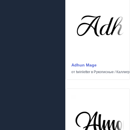
Adhun Mage
от
twinletter
в
Рукописные
/
Каллиг