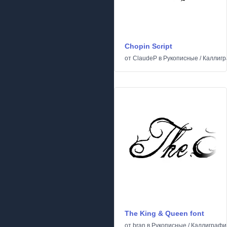
Chopin Script
от
ClaudeP
в
Рукописные
/
Каллигр
The King & Queen font
от
bran
в
Рукописные
/
Каллиграфи