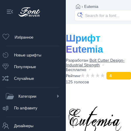
›
Eutemia
Шрифт
Избранное
Eutemia
Новые шрифты
Разработан
Bolt Cutter Design-
Industrial Strength
Популярные
Бесплатно
Рейтинг
4
Случайные
125 голосов
Категории
По алфавиту
Дизайнеры