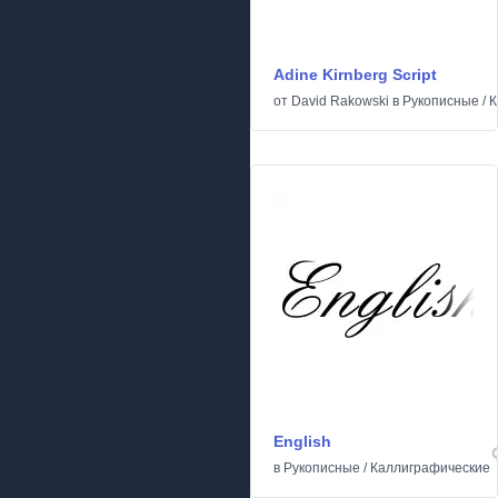
Adine Kirnberg Script
от
David Rakowski
в
Рукописные
/
К
English
в
Рукописные
/
Каллиграфические