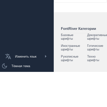
FontRiver Категории
Базовые
Декоративны
шрифты
шрифты
Иностранные
Готические
шрифты
шрифты
Изменить язык
Рукописные
Техно
шрифты
шрифты
Тёмная тема