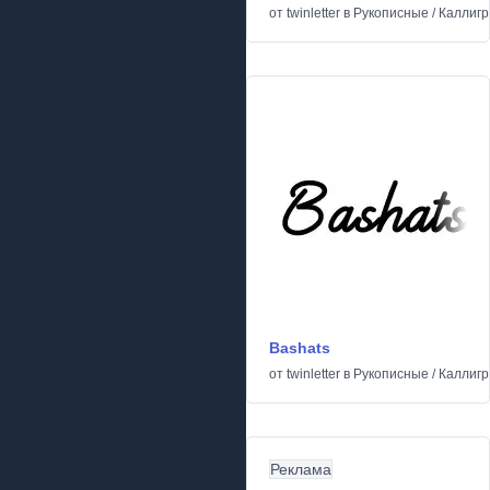
от
twinletter
в
Рукописные
/
Каллиг
Bashats
от
twinletter
в
Рукописные
/
Каллиг
Реклама