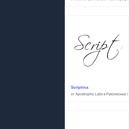
Scriptina
от
Apostrophic Labs
в
Рукописные
/