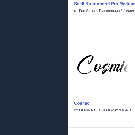
Snell Roundhand Pro Mediu
от
FontStruct
в
Рукописные
/
Каллиг
Cosmic
от
Liliana Paulawes
в
Рукописные
/