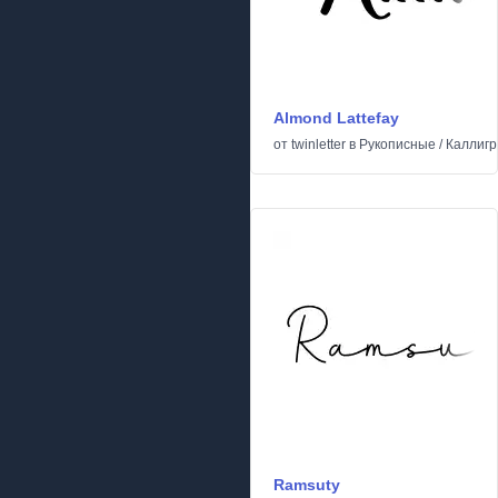
Almond Lattefay
от
twinletter
в
Рукописные
/
Каллиг
Ramsuty