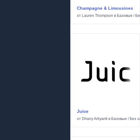
Champagne & Limousines
от
Lauren Thompson
в
Базовые
/
Бе
Juice
от
Dhany Arliyanti
в
Базовые
/
Без з