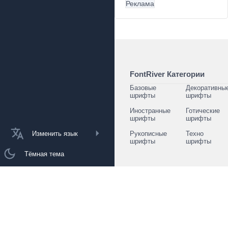
Реклама
FontRiver Категории
Базовые
Декоративны
шрифты
шрифты
Иностранные
Готические
шрифты
шрифты
Изменить язык
Рукописные
Техно
шрифты
шрифты
Тёмная тема