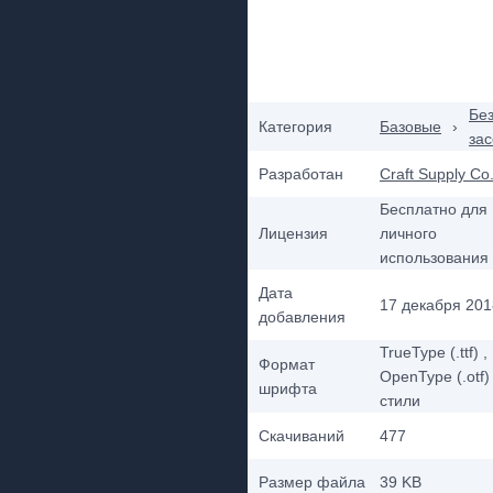
Бе
Категория
Базовые
›
зас
Разработан
Craft Supply Co
Бесплатно для
Лицензия
личного
использования
Дата
17 декабря 2018
добавления
TrueType (.ttf)
,
Формат
OpenType (.otf)
шрифта
стили
Скачиваний
477
Размер файла
39 KB