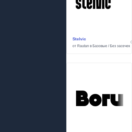
Stelvic
от
Rautan
в
Базовые
/
Без засечек