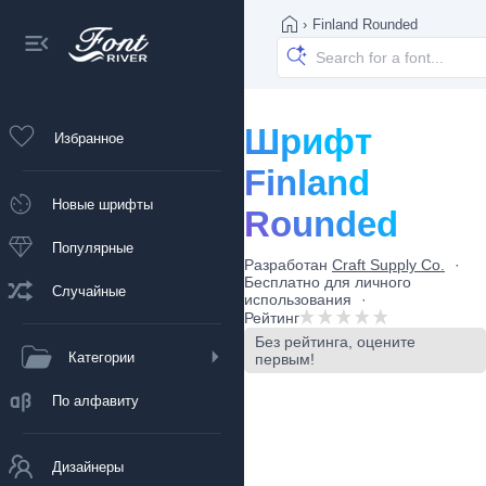
›
Finland Rounded
Шрифт
Избранное
Finland
Новые шрифты
Rounded
Популярные
Разработан
Craft Supply Co.
Бесплатно для личного
Случайные
использования
Рейтинг
Без рейтинга, оцените
Категории
первым!
По алфавиту
Дизайнеры