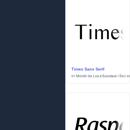
Times Sans Serif
от
Mundo da Lua
в
Базовые
/
Без з