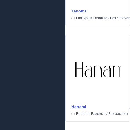
Takoma
от
Limitype
в
Базовые
/
Без засечек
Hanami
от
Rautan
в
Базовые
/
Без засечек