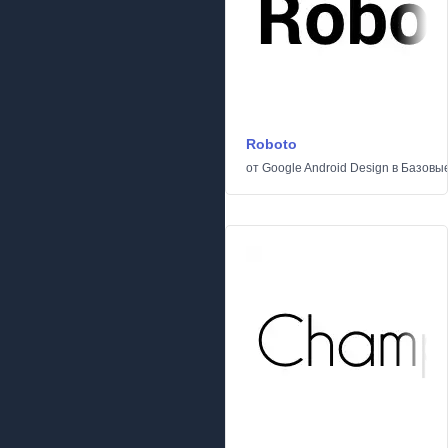
Roboto
от
Google Android Design
в
Базовы