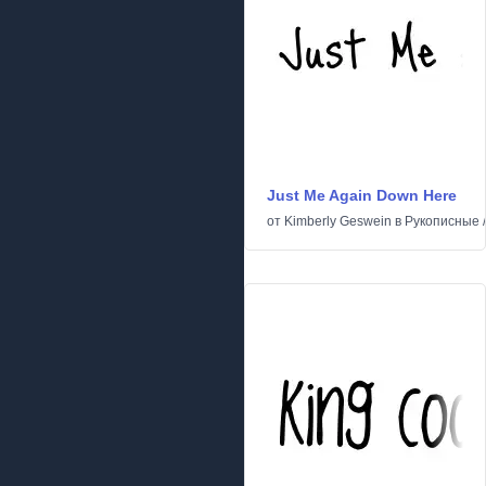
Just Me Again Down Here
от
Kimberly Geswein
в
Рукописные