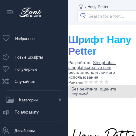
›
Hany Petter
Шрифт Hany
Избранное
Petter
Новые шрифты
Разработан
StringLabs -
stringlabscreative.com
Популярные
Бесплатно для личного
использования
Случайные
Рейтинг
Без рейтинга, оцените
первым!
Категории
По алфавиту
Дизайнеры