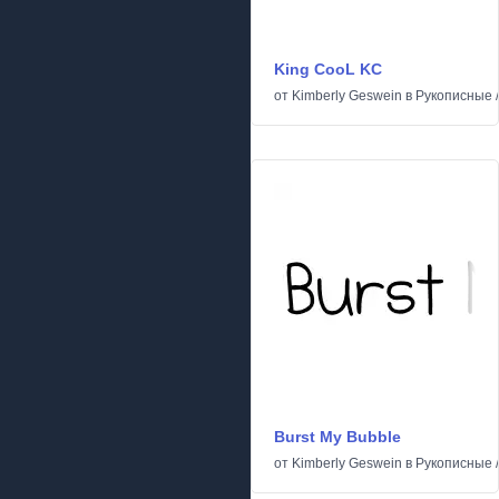
King CooL KC
от
Kimberly Geswein
в
Рукописные
Burst My Bubble
от
Kimberly Geswein
в
Рукописные