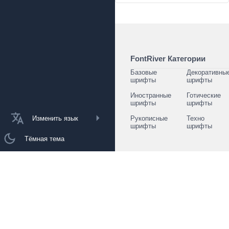
FontRiver Категории
Базовые
Декоративны
шрифты
шрифты
Иностранные
Готические
шрифты
шрифты
Изменить язык
Рукописные
Техно
шрифты
шрифты
Тёмная тема