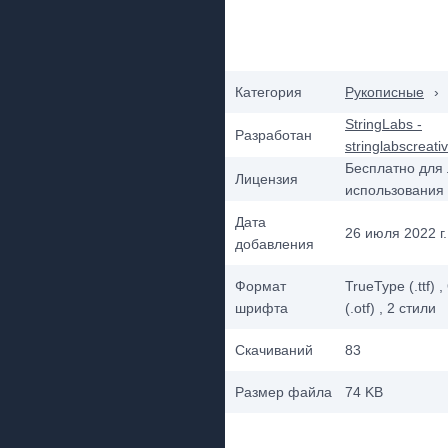
Категория
Рукописные
›
StringLabs -
Разработан
stringlabscreat
Бесплатно для 
Лицензия
использования
Дата
26 июля 2022 г.
добавления
Формат
TrueType (.ttf)
,
шрифта
(.otf)
, 2
стили
Скачиваний
83
Размер файла
74 KB