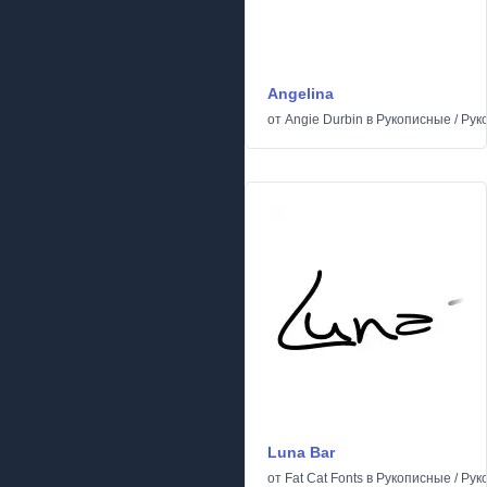
Angelina
от
Angie Durbin
в
Рукописные
/
Рук
Luna Bar
от
Fat Cat Fonts
в
Рукописные
/
Рук