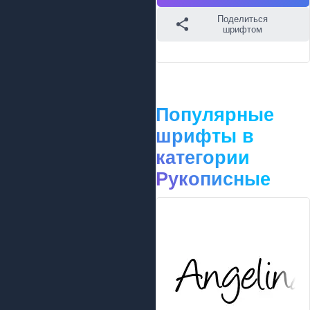
Поделиться
шрифтом
Популярные
шрифты в
категории
Рукописные