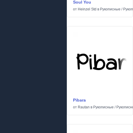
Soul You
от
Heinzel Std
в
Рукописные
/
Руко
Pibara
от
Rautan
в
Рукописные
/
Рукописн