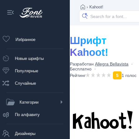
›
Kahoot!
Шрифт
Избранное
Kahoot!
Новые шрифты
Разработан
Allegra Bellavista
Бесплатно
Популярные
Рейтинг
5
1 голос
Случайные
Категории
По алфавиту
Дизайнеры