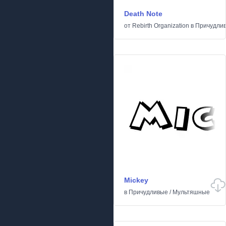
Death Note
от
Rebirth Organization
в
Причудли
Mickey
в
Причудливые
/
Мультяшные