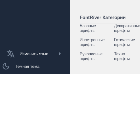
FontRiver Категории
Базовые
Декоративны
шрифты
шрифты
Иностранные
Готические
шрифты
шрифты
Изменить язык
Рукописные
Техно
шрифты
шрифты
Тёмная тема