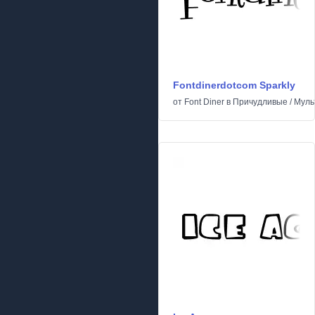
Fontdinerdotcom Sparkly
от
Font Diner
в
Причудливые
/
Муль