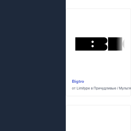
Bigtro
от
Limitype
в
Причудливые
/
Мульт