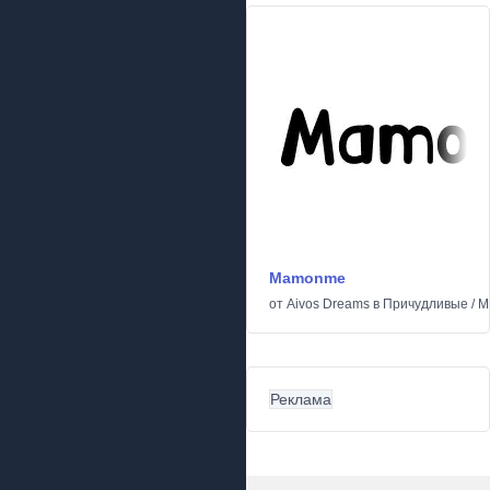
Mamonme
от
Aivos Dreams
в
Причудливые
/
М
Реклама