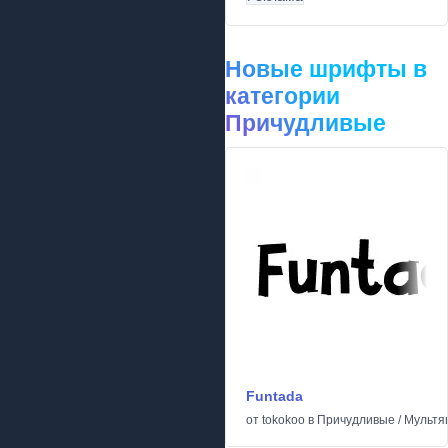
Новые шрифты в
категории
Причудливые
Funtada
от
tokokoo
в
Причудливые
/
Мульт