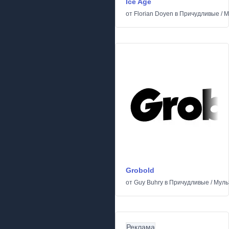
Ice Age
от
Florian Doyen
в
Причудливые
/
М
Grobold
от
Guy Buhry
в
Причудливые
/
Муль
Реклама