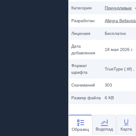
Категория
Причудливые
Разработан
Allegra Bellavist
Лицензия
Бесплатно
Дата
18 мая 2026 г.
добавления
Формат
TrueType (.ttf)
,
шрифта
Скачиваний
303
Размер файла
6 KB
Водопад
Карта
Образец