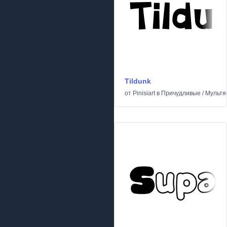
Tildunk
от
Pinisiart
в
Причудливые
/
Мульт