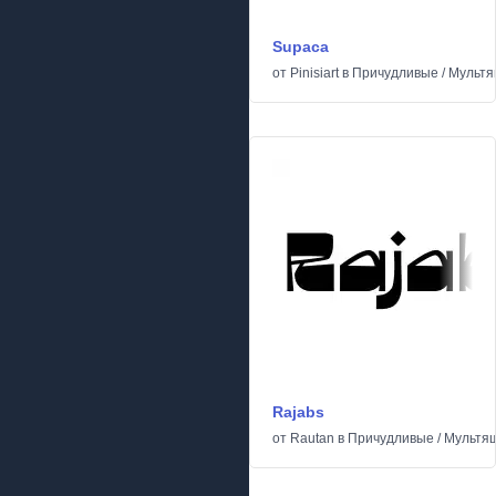
Supaca
от
Pinisiart
в
Причудливые
/
Мульт
Rajabs
от
Rautan
в
Причудливые
/
Мультя