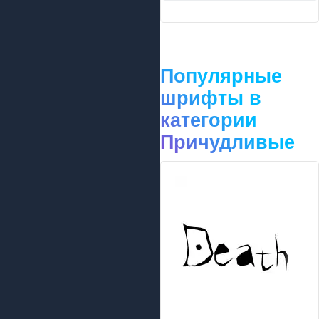
Популярные
шрифты в
категории
Причудливые