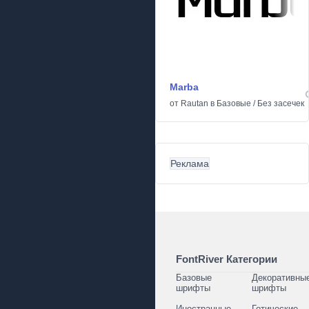
Marba
от
Rautan
в
Базовые
/
Без засечек
Реклама
FontRiver Категории
Базовые
Декоративны
шрифты
шрифты
Иностранные
Готические