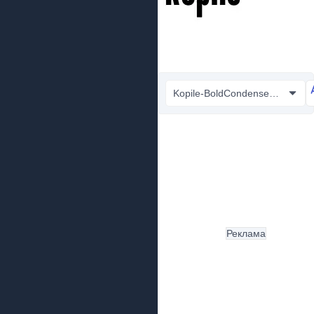
Kopile-BoldCondensed.otf
Реклама