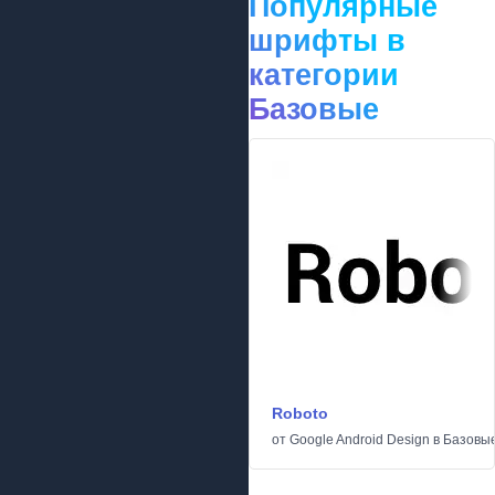
Популярные
шрифты в
категории
Базовые
Roboto
от
Google Android Design
в
Базовы