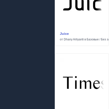
Juice
от
Dhany Arliyanti
в
Базовые
/
Без з