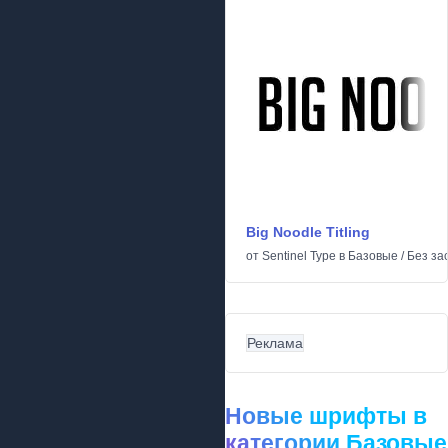
Big Noodle Titling
от
Sentinel Type
в
Базовые
/
Без за
Реклама
Новые шрифты в
категории Базовые