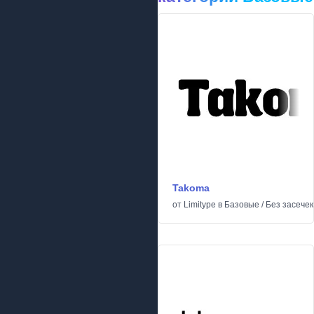
Takoma
от
Limitype
в
Базовые
/
Без засечек