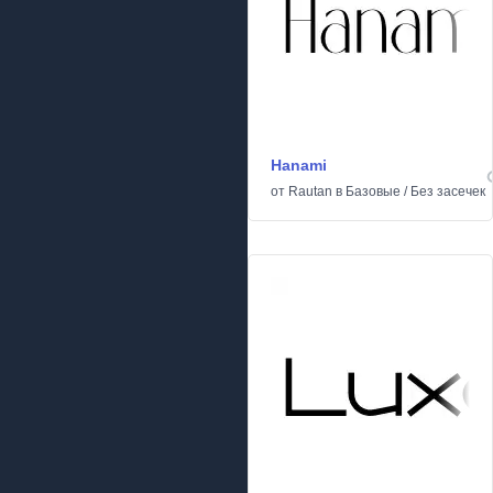
Hanami
от
Rautan
в
Базовые
/
Без засечек