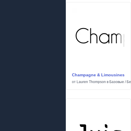
Champagne & Limousines
от
Lauren Thompson
в
Базовые
/
Бе