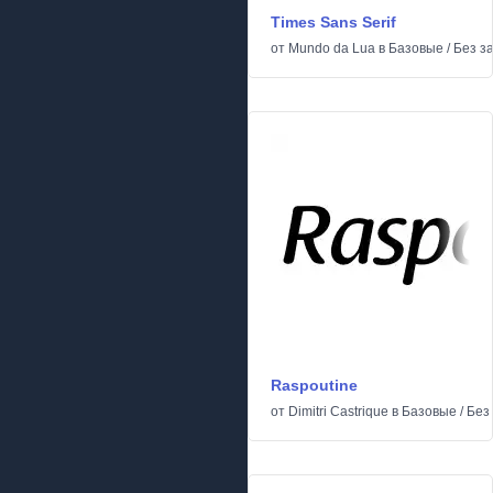
Times Sans Serif
от
Mundo da Lua
в
Базовые
/
Без з
Raspoutine
от
Dimitri Castrique
в
Базовые
/
Без