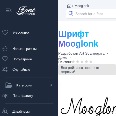
›
Mooglonk
Шрифт
Избранное
Mooglonk
Новые шрифты
Разработан
Alit Suarnegara
Демо
Популярные
Рейтинг
Без рейтинга, оцените
Случайные
первым!
Категории
По алфавиту
Дизайнеры