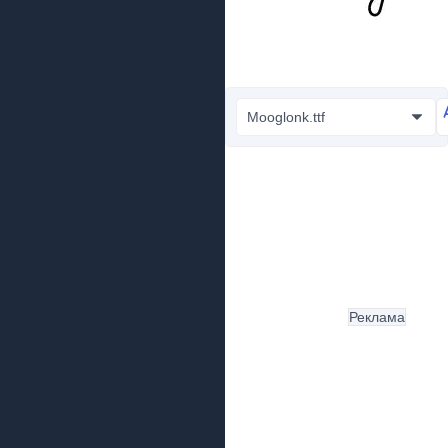
Mooglonk.ttf
Реклама