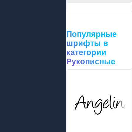
Популярные
шрифты в
категории
Рукописные