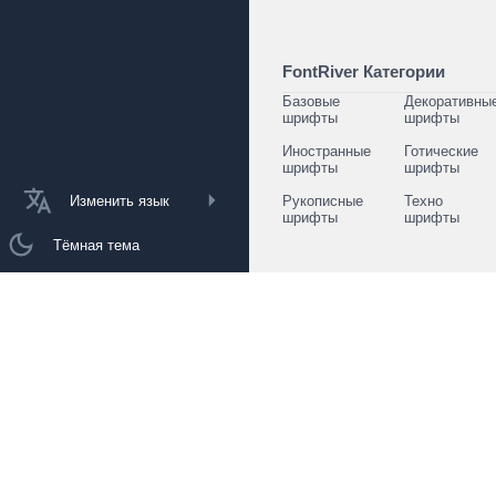
FontRiver Категории
Базовые
Декоративны
шрифты
шрифты
Иностранные
Готические
шрифты
шрифты
Изменить язык
Рукописные
Техно
шрифты
шрифты
Тёмная тема