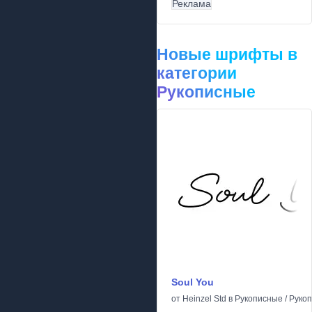
Реклама
Новые шрифты в
категории
Рукописные
Soul You
от
Heinzel Std
в
Рукописные
/
Руко