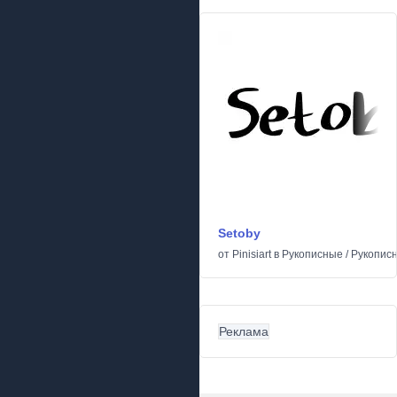
Setoby
от
Pinisiart
в
Рукописные
/
Рукопис
Реклама