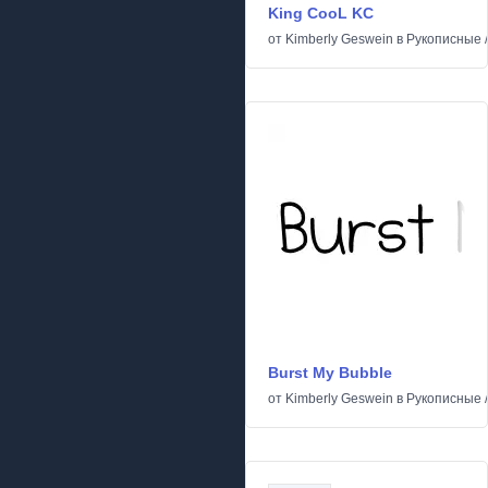
King CooL KC
от
Kimberly Geswein
в
Рукописные
Burst My Bubble
от
Kimberly Geswein
в
Рукописные