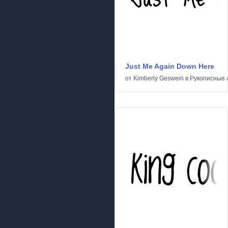
Just Me Again Down Here
от
Kimberly Geswein
в
Рукописные