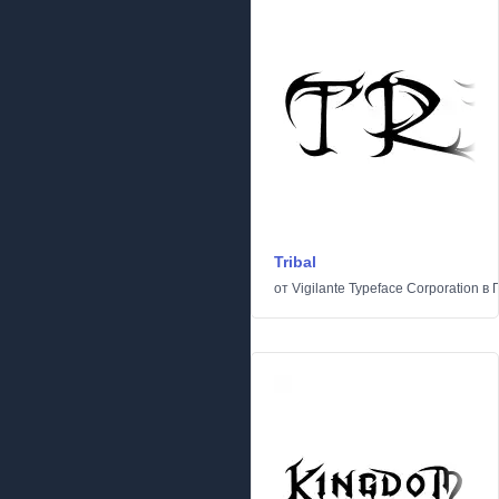
Tribal
от
Vigilante Typeface Corporation
в