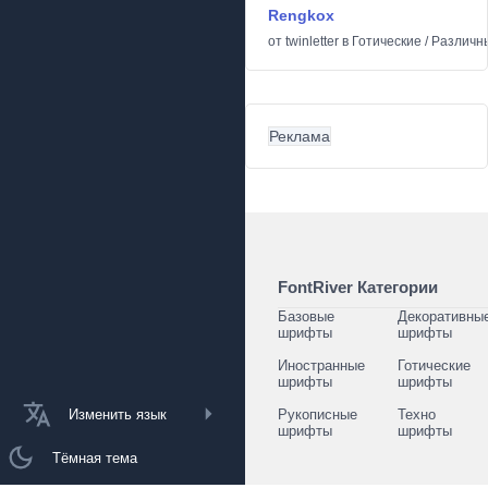
Rengkox
от
twinletter
в
Готические
/
Различн
Реклама
FontRiver Категории
Базовые
Декоративны
шрифты
шрифты
Иностранные
Готические
шрифты
шрифты
Изменить язык
Рукописные
Техно
шрифты
шрифты
Тёмная тема