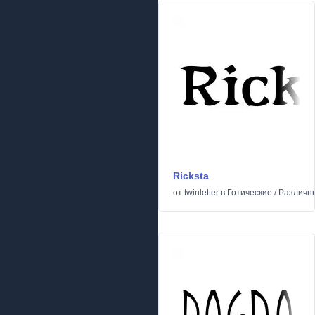
Ricksta
от
twinletter
в
Готические
/
Различн