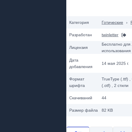
Категория
Готические
›
Разработан
twinletter
Бесплатно для 
Лицензия
использования
Дата
14 мая 2025 г.
добавления
Формат
TrueType (.ttf)
,
шрифта
(.otf)
, 2
стили
Скачиваний
44
Размер файла
82 KB