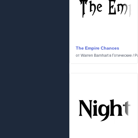
The Empire Chances
от
Warren Barnhart
в
Готические
/
Р