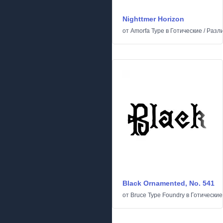
Nighttmer Horizon
от
Amorfa Type
в
Готические
/
Разл
Black Ornamented, No. 541
от
Bruce Type Foundry
в
Готические