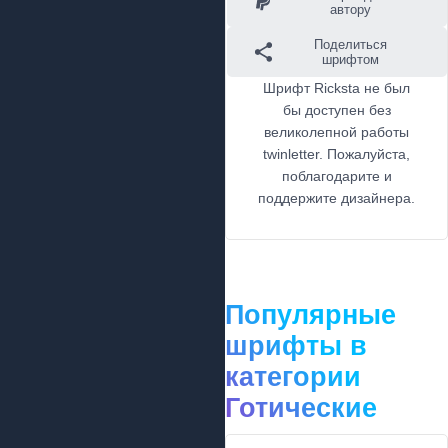
автору
Поделиться
шрифтом
Шрифт Ricksta не был
бы доступен без
великолепной работы
twinletter. Пожалуйста,
поблагодарите и
поддержите дизайнера.
Популярные
шрифты в
категории
Готические