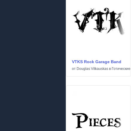
VTKS Rock Garage Band
от
Douglas Vitkauskas
в
Готические