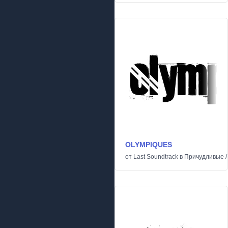
OLYMPIQUES
от
Last Soundtrack
в
Причудливые