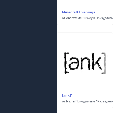
Minecraft Evenings
от
Andrew McCluskey
в
Причудлив
[ank]*
от
bran
в
Причудливые
/
Разъеден