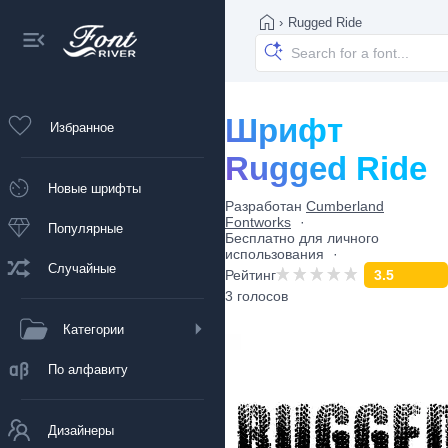
›
Rugged Ride
Шрифт
Избранное
Rugged Ride
Новые шрифты
Разработан
Cumberland
Fontworks
Популярные
Бесплатно для личного
использования
Случайные
Рейтинг
3.5
3 голосов
Категории
По алфавиту
Дизайнеры