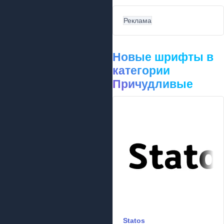
Реклама
Новые шрифты в
категории
Причудливые
Statos