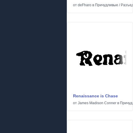
от
deFharo
в
Причудливые
/
Разъе
Renaissance is Chase
от
James Madison Conner
в
Причуд