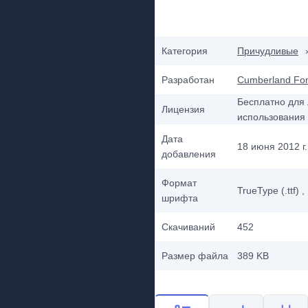
Категория
Причудливые
Разработан
Cumberland Fo
Бесплатно для 
Лицензия
использования
Дата
18 июня 2012 г.
добавления
Формат
TrueType (.ttf)
,
шрифта
Скачиваний
452
Размер файла
389 KB