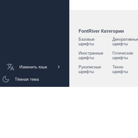
FontRiver Категории
Базовые
Декоративны
шрифты
шрифты
Иностранные
Готические
шрифты
шрифты
Изменить язык
Рукописные
Техно
шрифты
шрифты
Тёмная тема