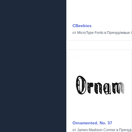
CBeebies
от
MicroType Fonts
в
Причудливые
Ornamented, No. 37
от
James Madison Conner
в
Причуд