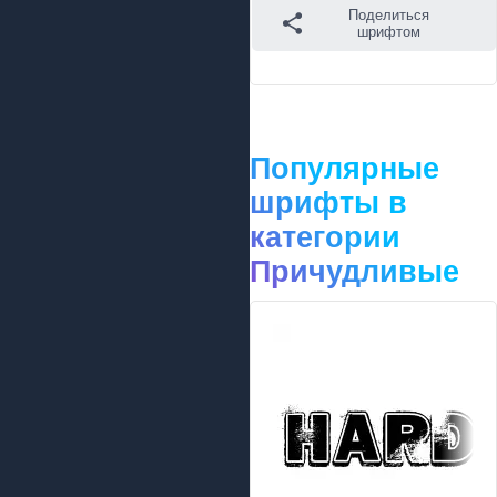
Поделиться
шрифтом
Популярные
шрифты в
категории
Причудливые