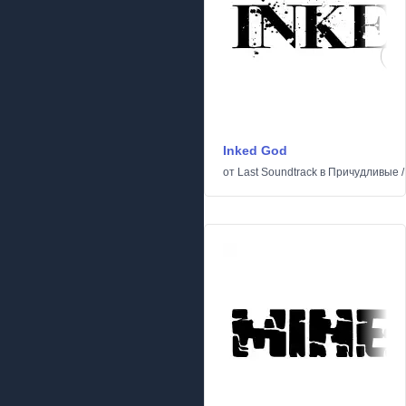
Inked God
от
Last Soundtrack
в
Причудливые