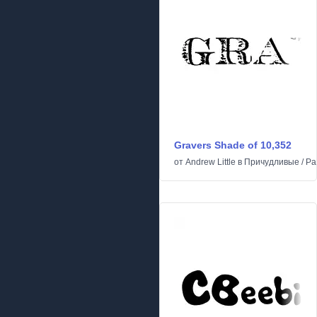
Gravers Shade of 10,352
от
Andrew Little
в
Причудливые
/
Ра