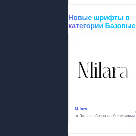
Новые шрифты в
категории Базовые
Milara
от
Rautan
в
Базовые
/
С засечками