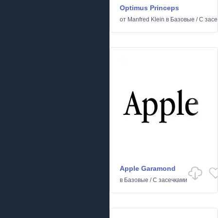
Optimus Princeps
от
Manfred Klein
в
Базовые
/
С засе
Apple Garamond
в
Базовые
/
С засечками