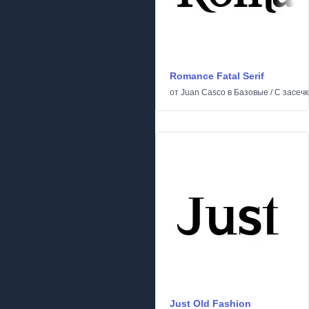
Romance Fatal Serif
от
Juan Casco
в
Базовые
/
С засеч
Just Old Fashion