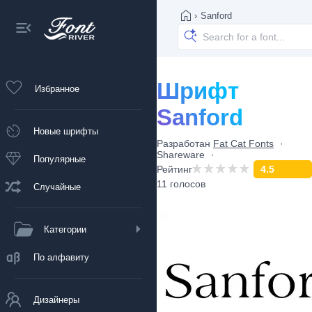
›
Sanford
Шрифт
Избранное
Sanford
Новые шрифты
Разработан
Fat Cat Fonts
Shareware
Популярные
Рейтинг
4.5
11 голосов
Случайные
Категории
По алфавиту
Дизайнеры