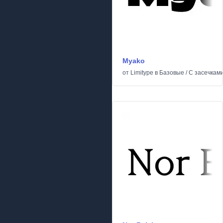
Myako
от
Limitype
в
Базовые
/
С засечкам