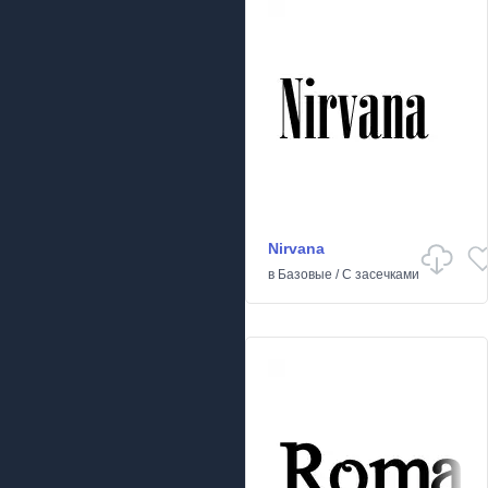
Nirvana
в
Базовые
/
С засечками