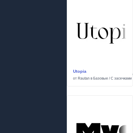
Utopia
от
Rautan
в
Базовые
/
С засечками