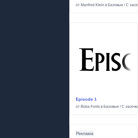
от
Manfred Klein
в
Базовые
/
С засе
Episode 1
от
Boba Fonts
в
Базовые
/
С засечк
Реклама