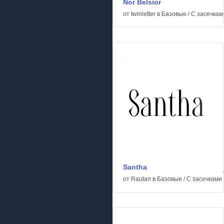
Nor Belsior
от
twinletter
в
Базовые
/
С засечкам
Santha
от
Rautan
в
Базовые
/
С засечками