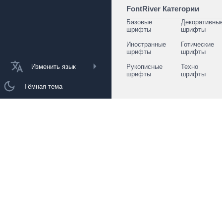
FontRiver Категории
Базовые
Декоративны
шрифты
шрифты
Иностранные
Готические
шрифты
шрифты
Изменить язык
Рукописные
Техно
шрифты
шрифты
Тёмная тема