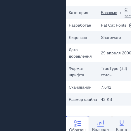
С
Категория
Базовые
›
за
Разработан
Fat Cat Fonts
Лицензия
Shareware
Дата
29 апреля 2006 
добавления
Формат
TrueType (.ttf)
,
шрифта
стиль
Скачиваний
7,642
Размер файла
43 KB
Водопад
Карта
Образец