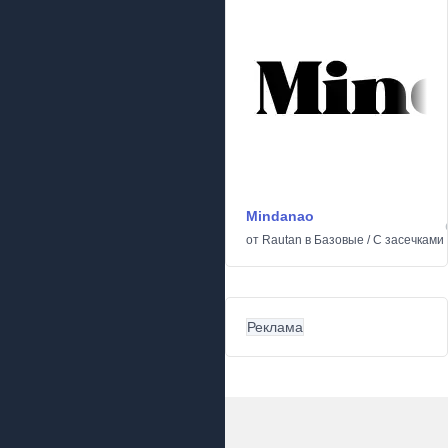
Mindanao
от
Rautan
в
Базовые
/
С засечками
Реклама