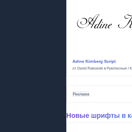
Adine Kirnberg Script
от
David Rakowski
в
Рукописные
/
К
Реклама
Новые шрифты в к