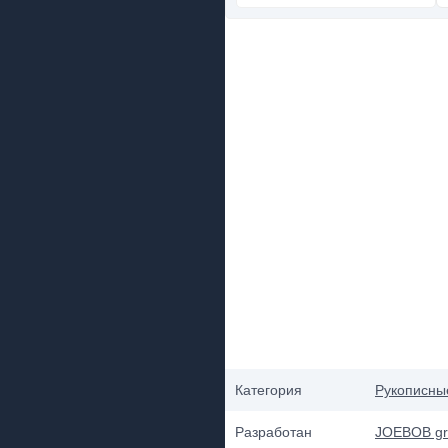
Категория
Рукописны
Разработан
JOEBOB gr