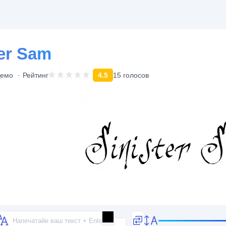
er Sam
емо
Рейтинг
4.5
15 голосов