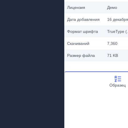
Лицензия
Демо
Дата добавления
16 декабря
Формат шрифта
TrueType (.
Скачиваний
7,360
Размер файла
71 KB
Образец