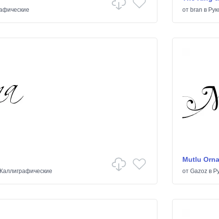
афические
от
bran
в
Рук
Mutlu Orn
Каллиграфические
от
Gazoz
в
Р