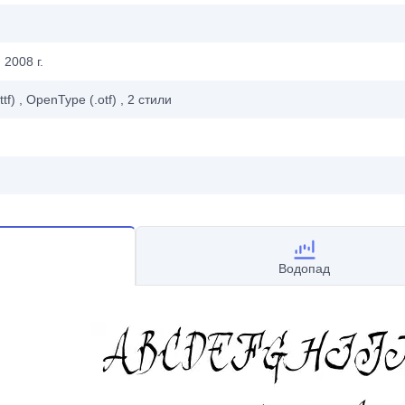
 2008 г.
ttf)
, OpenType (.otf)
, 2
стили
Водопад