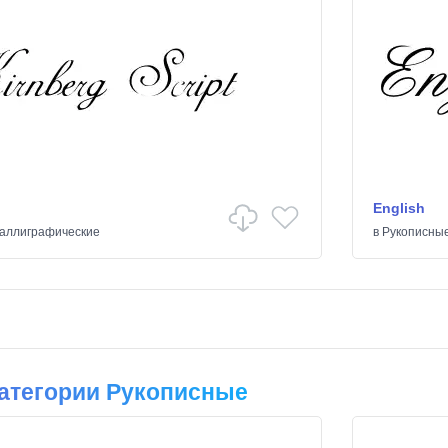
English
аллиграфические
в
Рукописны
атегории Рукописные