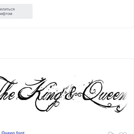
елиться
рифтом
 Queen font