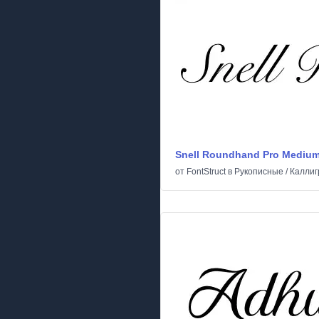
Snell Roundhand Pro Mediu
от
FontStruct
в
Рукописные
/
Каллиг