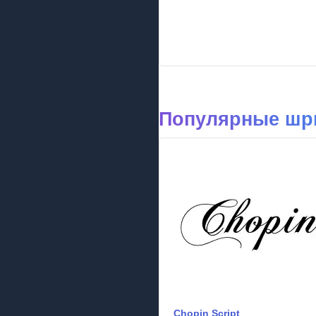
Популярные шр
Chopin Script