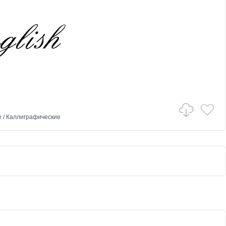
е
/
Каллиграфические