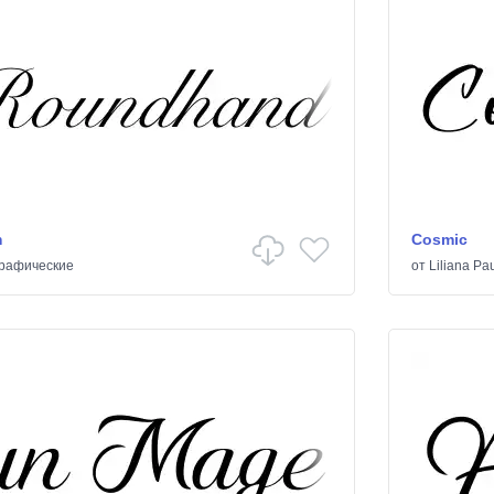
m
Cosmic
рафические
от
Liliana Pa