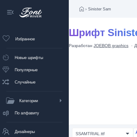
›
Sinister Sam
Шрифт Sinist
Избранное
Разработан
JOEBOB graphics
Д
Новые шрифты
Популярные
Случайные
Категории
По алфавиту
Дизайнеры
SSAMTRIAL.ttf