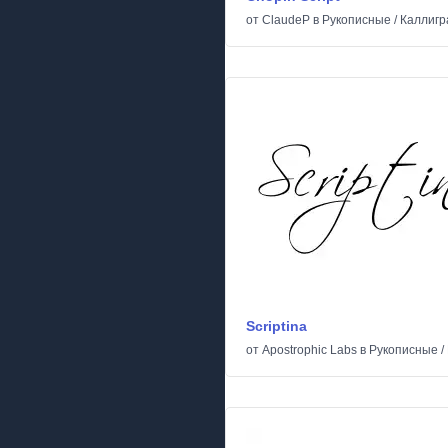
от
ClaudeP
в
Рукописные
/
Каллигр
Scriptina
от
Apostrophic Labs
в
Рукописные
/