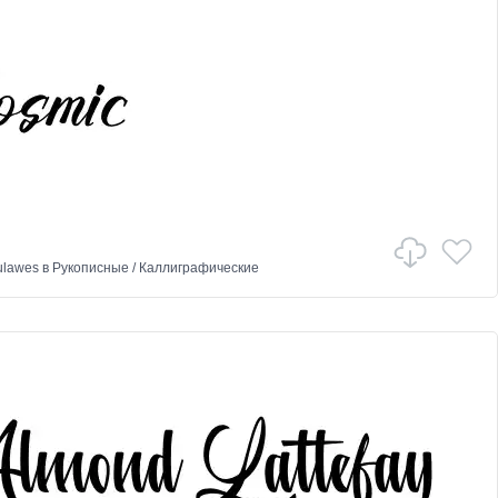
ulawes
в
Рукописные
/
Каллиграфические