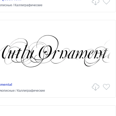
описные
/
Каллиграфические
amental
укописные
/
Каллиграфические