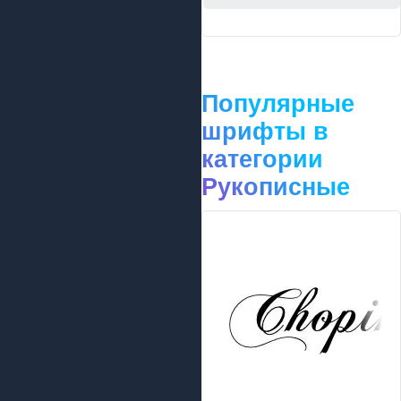
Популярные
шрифты в
категории
Рукописные