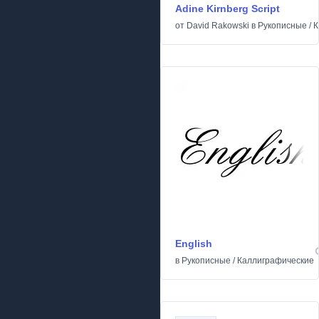
Adine Kirnberg Script
от
David Rakowski
в
Рукописные
/
К
English
в
Рукописные
/
Каллиграфические