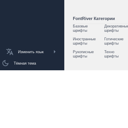
FontRiver Категории
Базовые
Декоративны
шрифты
шрифты
Иностранные
Готические
шрифты
шрифты
Изменить язык
Рукописные
Техно
шрифты
шрифты
Тёмная тема