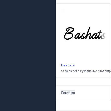
Bashats
от
twinletter
в
Рукописные
/
Каллиг
Реклама