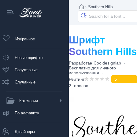
›
Southern Hills
Шрифт
Избранное
Southern Hills
Новые шрифты
Разработан
Cooldesignlab
Бесплатно для личного
Популярные
использования
Рейтинг
5
Случайные
2 голосов
Категории
По алфавиту
Дизайнеры