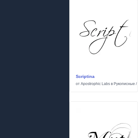
Scriptina
от
Apostrophic Labs
в
Рукописные
/