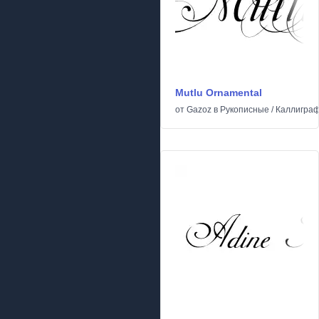
Mutlu Ornamental
от
Gazoz
в
Рукописные
/
Каллиграф