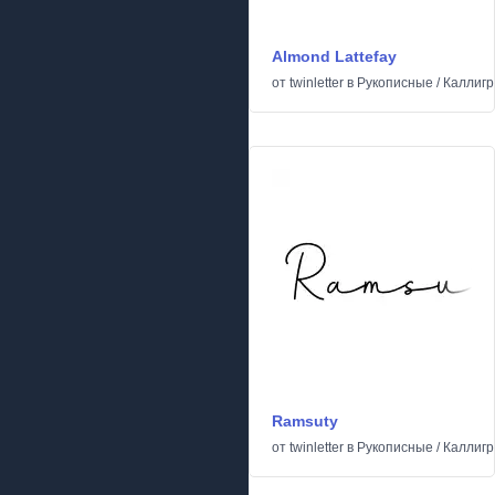
Almond Lattefay
от
twinletter
в
Рукописные
/
Каллиг
Ramsuty
от
twinletter
в
Рукописные
/
Каллиг