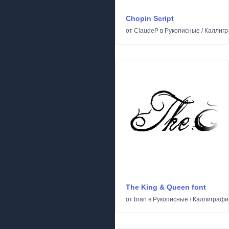
Chopin Script
от
ClaudeP
в
Рукописные
/
Каллигр
The King & Queen font
от
bran
в
Рукописные
/
Каллиграфи