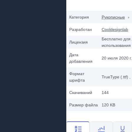
Категория
Рукописные
›
Разработан
Cooldesignlab
Бесплатно для 
Лицензия
использования
Дата
20 июля 2020 г.
добавления
Формат
TrueType (.ttf)
,
шрифта
Скачиваний
144
Размер файла
120 KB