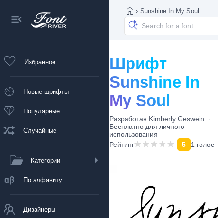
›
Sunshine In My Soul
Шрифт
Избранное
Sunshine In
Новые шрифты
My Soul
Популярные
Разработан
Kimberly Geswein
Бесплатно для личного
Случайные
использования
Рейтинг
5
1 голос
Категории
По алфавиту
Дизайнеры