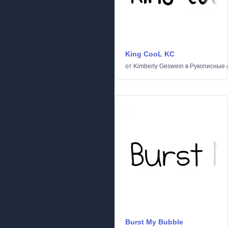
King CooL KC
от
Kimberly Geswein
в
Рукописные
Burst My Bubble