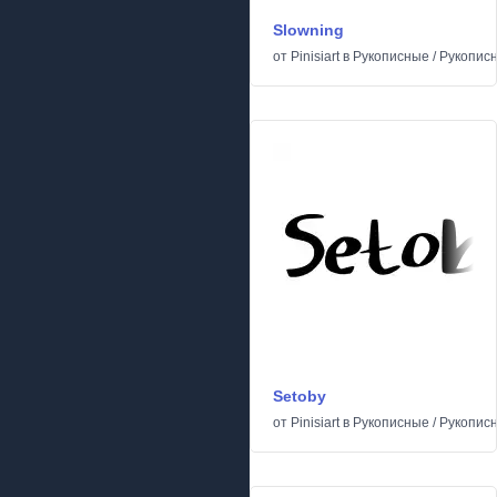
Slowning
от
Pinisiart
в
Рукописные
/
Рукопис
Setoby
от
Pinisiart
в
Рукописные
/
Рукопис