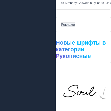
от
Kimberly Geswein
в
Рукописные
Реклама
Новые шрифты в
категории
Рукописные