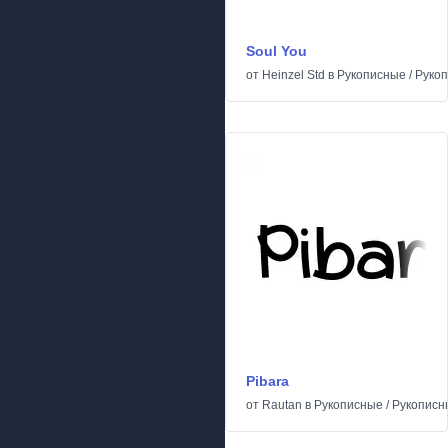
Soul You
от
Heinzel Std
в
Рукописные
/
Руко
Pibara
от
Rautan
в
Рукописные
/
Рукописн