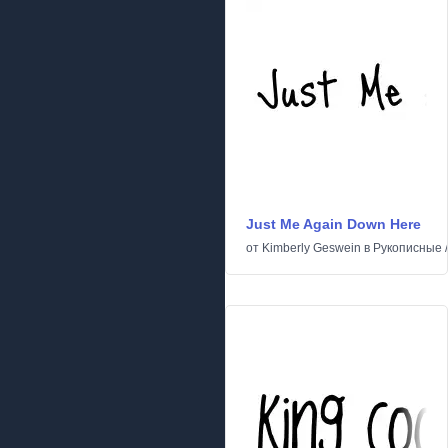
Just Me Again Down Here
от
Kimberly Geswein
в
Рукописные