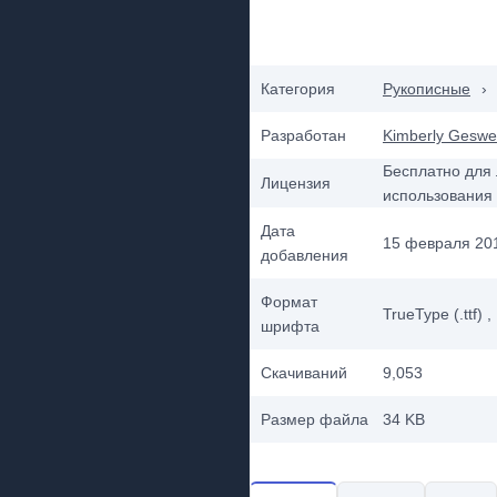
Категория
Рукописные
›
Разработан
Kimberly Geswe
Бесплатно для 
Лицензия
использования
Дата
15 февраля 201
добавления
Формат
TrueType (.ttf)
,
шрифта
Скачиваний
9,053
Размер файла
34 KB