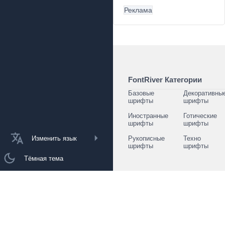
Реклама
FontRiver Категории
Базовые
Декоративны
шрифты
шрифты
Иностранные
Готические
шрифты
шрифты
Изменить язык
Рукописные
Техно
шрифты
шрифты
Тёмная тема