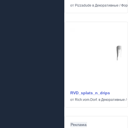
от
Pizzadude
в
Декоративные
/
Фор
RVD_splats_n_drips
от
Rich.vom.Dorf.
в
Декоративные
/
Реклама