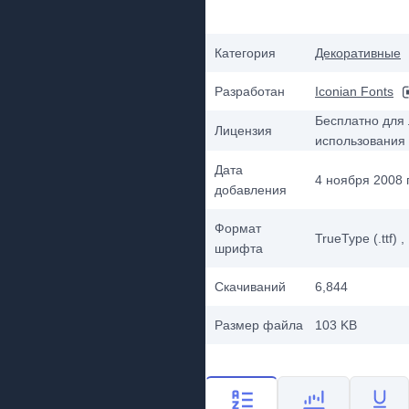
Категория
Декоративные
Разработан
Iconian Fonts
Бесплатно для 
Лицензия
использования
Дата
4 ноября 2008 г
добавления
Формат
TrueType (.ttf)
,
шрифта
Скачиваний
6,844
Размер файла
103 KB