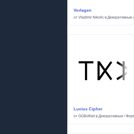
Vorlagen
от
Vladimir Nikolic
в
Декоративные
Lucius Cipher
от
GGBotNet
в
Декоративные
/
Фор