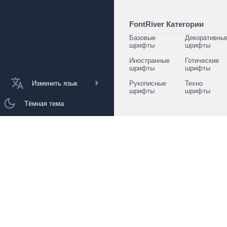
FontRiver Категории
Базовые
Декоративны
шрифты
шрифты
Иностранные
Готические
шрифты
шрифты
Изменить язык
Рукописные
Техно
шрифты
шрифты
Тёмная тема