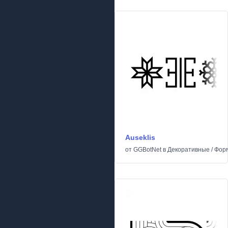
Auseklis
от
GGBotNet
в
Декоративные
/
Фор