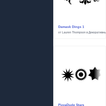
Damask Dings 1
от
Lauren Thompson
в
Декоративн
PizzaDude Stars