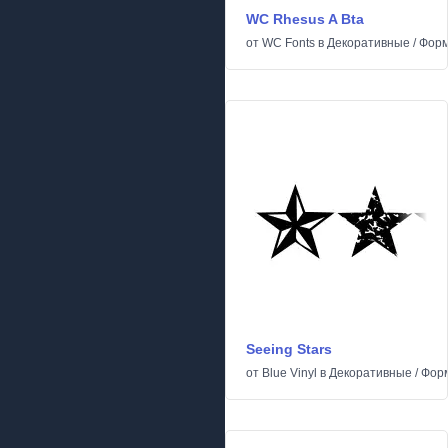
WC Rhesus A Bta
от
WC Fonts
в
Декоративные
/
Фор
Seeing Stars
от
Blue Vinyl
в
Декоративные
/
Фор