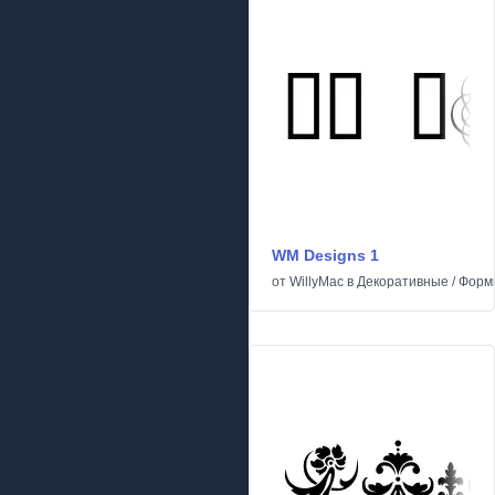
WM Designs 1
от
WillyMac
в
Декоративные
/
Форм