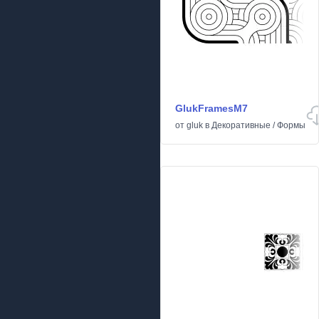
GlukFramesM7
от
gluk
в
Декоративные
/
Формы