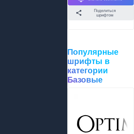
Поделиться
шрифтом
Популярные
шрифты в
категории
Базовые