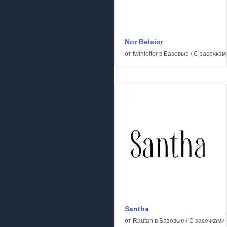
Nor Belsior
от
twinletter
в
Базовые
/
С засечкам
Santha
от
Rautan
в
Базовые
/
С засечками