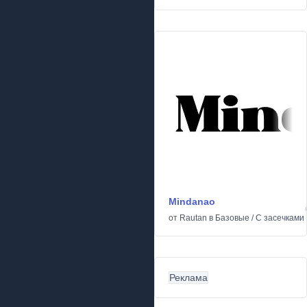
Mindanao
от
Rautan
в
Базовые
/
С засечками
Реклама