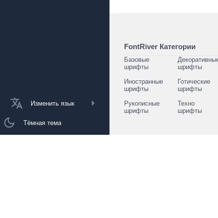
FontRiver Категории
Базовые
Декоративны
шрифты
шрифты
Иностранные
Готические
шрифты
шрифты
Изменить язык
Рукописные
Техно
шрифты
шрифты
Тёмная тема