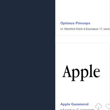
Optimus Princeps
от
Manfred Klein
в
Базовые
/
С засе
Apple Garamond