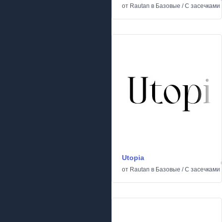
от
Rautan
в
Базовые
/
С засечками
Utopia
от
Rautan
в
Базовые
/
С засечками