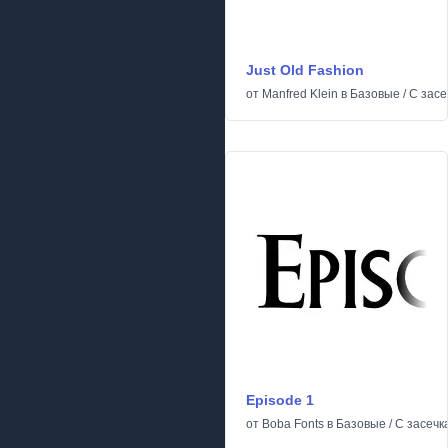
Just Old Fashion
от
Manfred Klein
в
Базовые
/
С засе
Episode 1
от
Boba Fonts
в
Базовые
/
С засечк