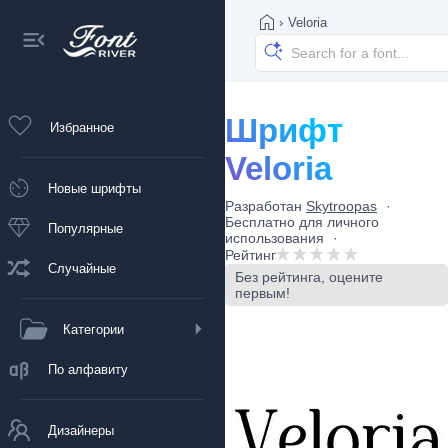
›
Veloria
Шрифт
Избранное
Veloria
Новые шрифты
Разработан
Skytroopas
Бесплатно для личного
Популярные
использования
Рейтинг
Случайные
Без рейтинга, оцените
первым!
Категории
По алфавиту
Дизайнеры