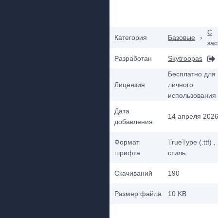
С
Категория
Базовые
›
за
Разработан
Skytroopas
Бесплатно для
Лицензия
личного
использования
Дата
14 апреля 2026 
добавления
Формат
TrueType (.ttf)
,
шрифта
стиль
Скачиваний
190
Размер файла
10 KB