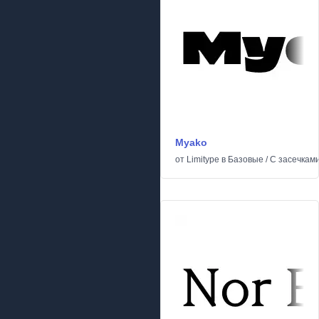
Myako
от
Limitype
в
Базовые
/
С засечкам