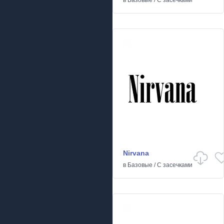
в
Базовые
/
С засечками
Nirvana
в
Базовые
/
С засечками