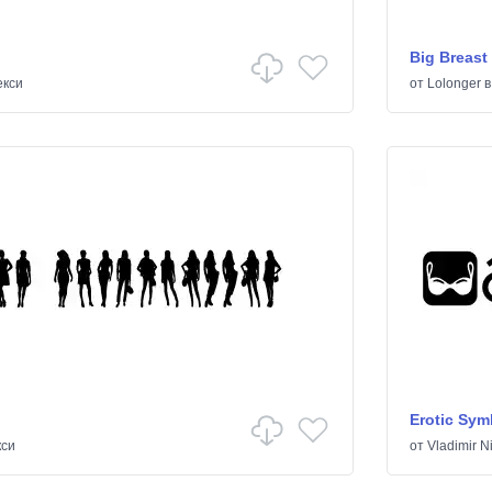
Big Breast
екси
от
Lolonger
Erotic Sym
кси
от
Vladimir Ni