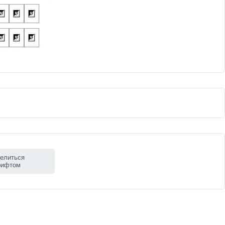
елиться
рифтом