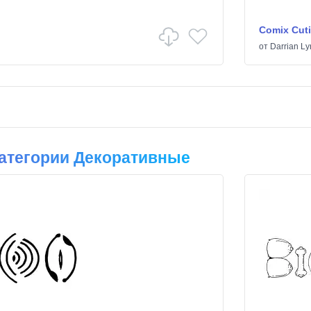
Comix Cut
от
Darrian Ly
атегории Декоративные