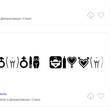
в
Декоративные
/
Секси
bols
kolic
в
Декоративные
/
Секси