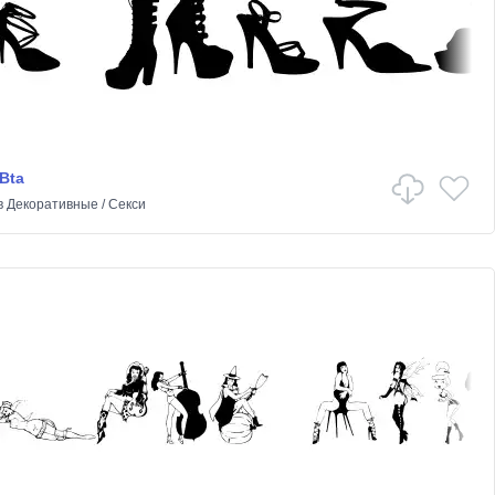
Bta
в
Декоративные
/
Секси