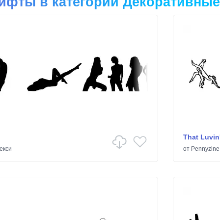
ифты в категории Декоративные
That Luvin'
екси
от
Pennyzine