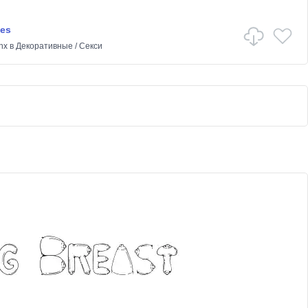
ies
nx
в
Декоративные
/
Секси