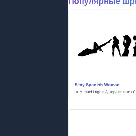
Популярные шр
Sexy Spanish Woman
от
Manuel Lage
в
Декоративные
/
С