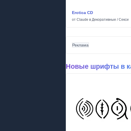
Erotica CD
от
Claude
в
Декоративные
/
Секси
Реклама
Новые шрифты в к