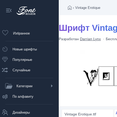
›
Vintage Erotique
Шрифт Vintag
Избранное
Разработан
Darrian Lynx
Беспл
Новые шрифты
Популярные
Случайные
Категории
По алфавиту
Дизайнеры
Vintage Erotique.ttf