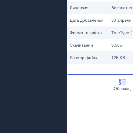
Лицензия
Бесплатно
Дата добавления
30 апреля 
Формат шрифта
TrueType (.
Скачиваний
9,565
Размер файла
126 KB
Образец