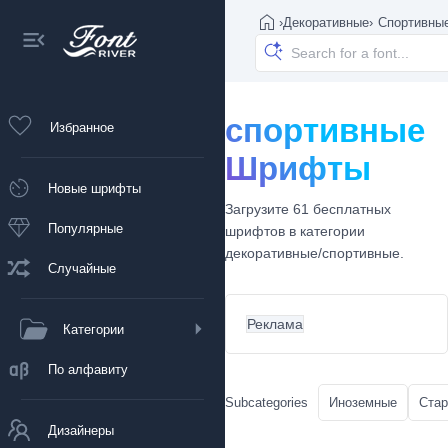
›
Декоративные
›
Спортивны
спортивные
Избранное
Шрифты
Новые шрифты
Загрузите 61 бесплатных
Популярные
шрифтов в категории
декоративные/спортивные.
Случайные
Реклама
Категории
По алфавиту
Subcategories
Иноземные
Ста
Дизайнеры