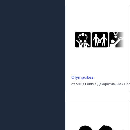
Olympukes
от
Virus Fonts
в
Декоративные
/
Сп