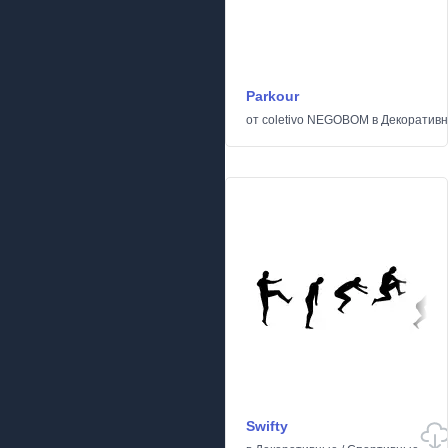
Parkour
от
coletivo NEGOBOM
в
Декоратив
Swifty