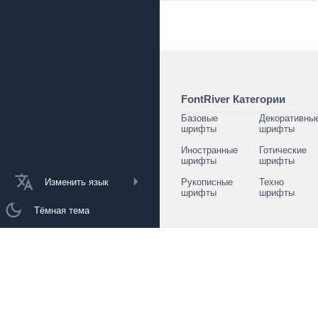
FontRiver Категории
Базовые
Декоративны
шрифты
шрифты
Иностранные
Готические
шрифты
шрифты
Изменить язык
Рукописные
Техно
шрифты
шрифты
Тёмная тема