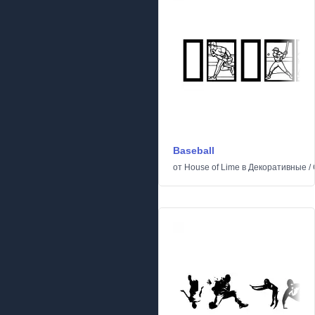
Baseball
от
House of Lime
в
Декоративные
/