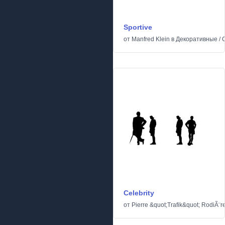
Sportive
от
Manfred Klein
в
Декоративные
/
Celebrity
от
Pierre &quot;Trafik&quot; RodiÃ¨r