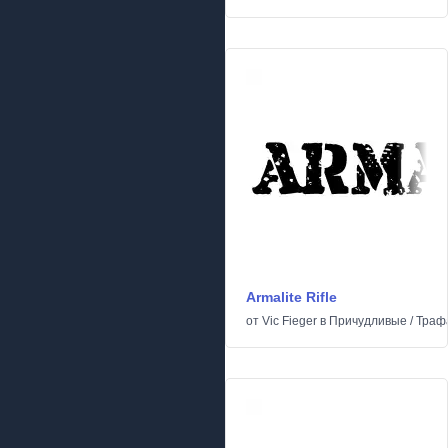
Armalite Rifle
от
Vic Fieger
в
Причудливые
/
Траф