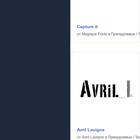
Capture it
от
Magique Fonts
в
Причудливые
/
Avril Lavigne
от
Avril Lavigne
в
Причудливые
/
Тр