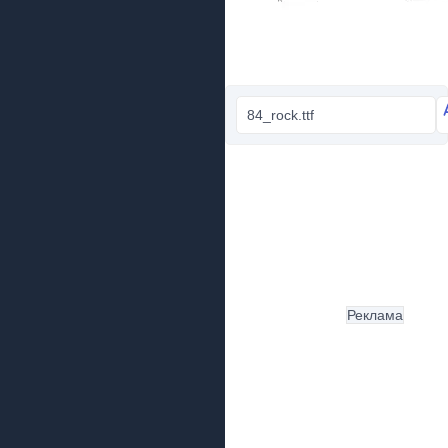
84_rock.ttf
Реклама