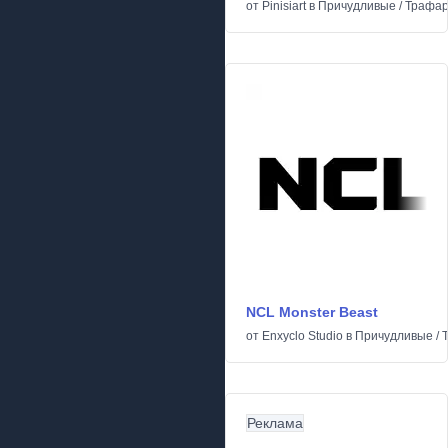
от
Pinisiart
в
Причудливые
/
Трафар
NCL Monster Beast
от
Enxyclo Studio
в
Причудливые
/
Реклама