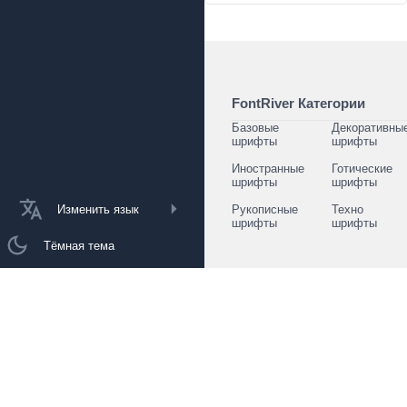
FontRiver Категории
Базовые
Декоративны
шрифты
шрифты
Иностранные
Готические
шрифты
шрифты
Изменить язык
Рукописные
Техно
шрифты
шрифты
Тёмная тема