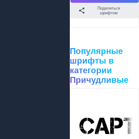
Поделиться
шрифтом
Популярные
шрифты в
категории
Причудливые