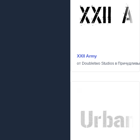
XXII Army
от
Doubletwo Studios
в
Причудливы