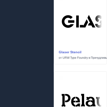
Glaser Stencil
от
URW Type Foundry
в
Причудлив