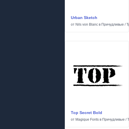
Urban Sketch
от
Nils von Blanc
в
Причудливые
/
Т
Top Secret Bold
от
Magique Fonts
в
Причудливые
/