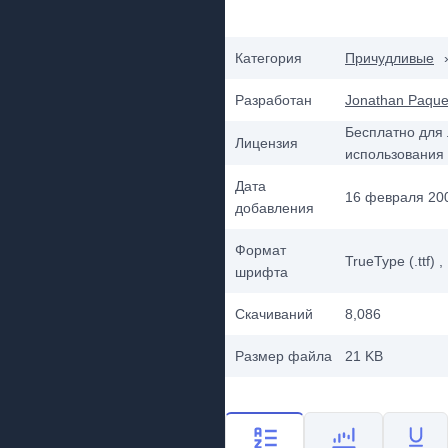
Категория
Причудливые
Разработан
Jonathan Paque
Бесплатно для 
Лицензия
использования
Дата
16 февраля 200
добавления
Формат
TrueType (.ttf)
,
шрифта
Скачиваний
8,086
Размер файла
21 KB