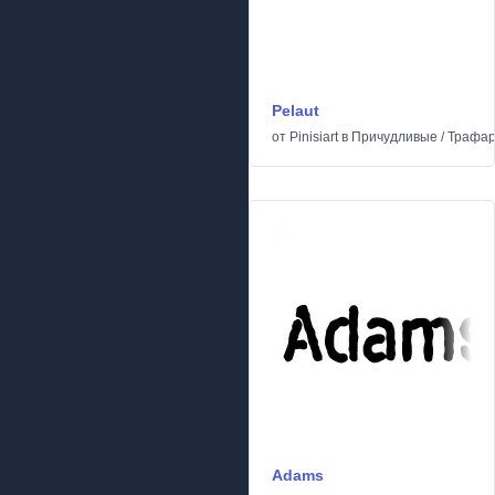
Pelaut
от
Pinisiart
в
Причудливые
/
Трафар
Adams