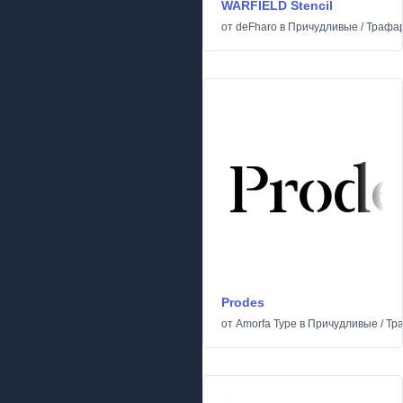
WARFIELD Stencil
от
deFharo
в
Причудливые
/
Трафа
Prodes
от
Amorfa Type
в
Причудливые
/
Тр