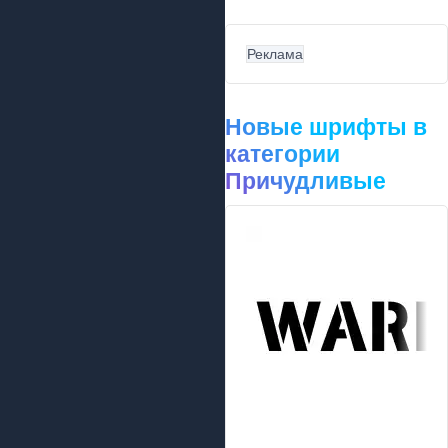
Реклама
Новые шрифты в
категории
Причудливые