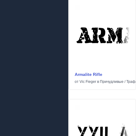
Armalite Rifle
от
Vic Fieger
в
Причудливые
/
Траф