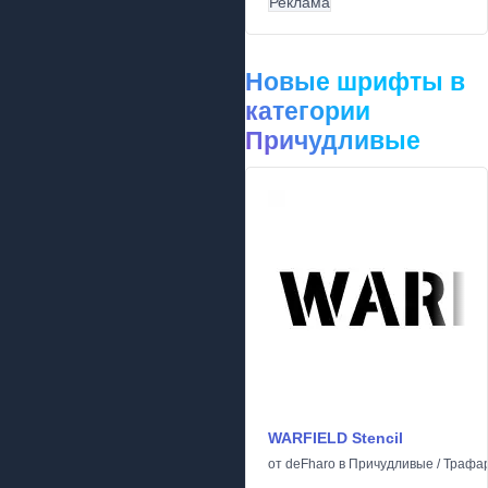
Реклама
Новые шрифты в
категории
Причудливые
WARFIELD Stencil
от
deFharo
в
Причудливые
/
Трафа