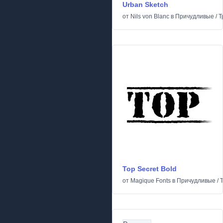
Urban Sketch
от
Nils von Blanc
в
Причудливые
/
Т
Top Secret Bold
от
Magique Fonts
в
Причудливые
/