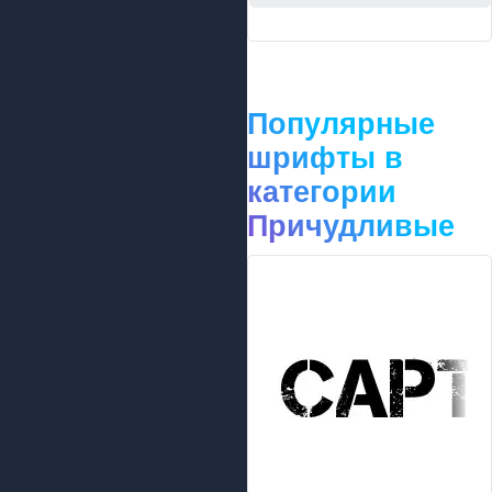
Популярные
шрифты в
категории
Причудливые