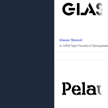
Glaser Stencil
от
URW Type Foundry
в
Причудлив