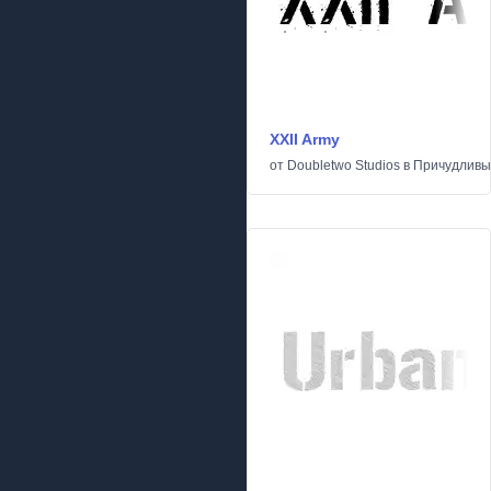
XXII Army
от
Doubletwo Studios
в
Причудливы