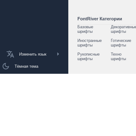
FontRiver Категории
Базовые
Декоративны
шрифты
шрифты
Иностранные
Готические
шрифты
шрифты
Изменить язык
Рукописные
Техно
шрифты
шрифты
Тёмная тема