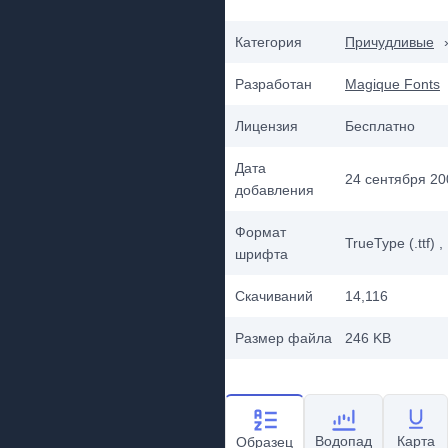
Категория
Причудливые
Разработан
Magique Fonts
Лицензия
Бесплатно
Дата
24 сентября 200
добавления
Формат
TrueType (.ttf)
,
шрифта
Скачиваний
14,116
Размер файла
246 KB
Водопад
Карта
Образец