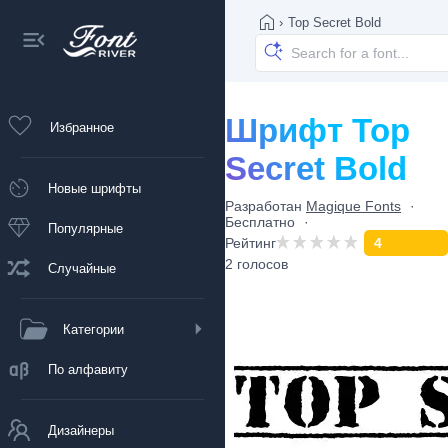
›
Top Secret Bold
Шрифт Top
Избранное
Secret Bold
Новые шрифты
Разработан
Magique Fonts
Бесплатно
Популярные
Рейтинг
4
2 голосов
Случайные
Категории
По алфавиту
Дизайнеры