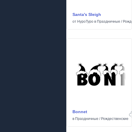
Santa's Sleigh
от
HypoTypo
в
Праздничные
/
Рожд
Bonnet
в
Праздничные
/
Рождественские