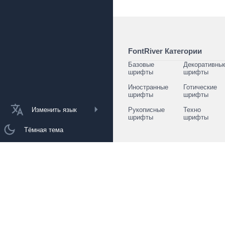
FontRiver Категории
Базовые
Декоративны
шрифты
шрифты
Иностранные
Готические
шрифты
шрифты
Изменить язык
Рукописные
Техно
шрифты
шрифты
Тёмная тема