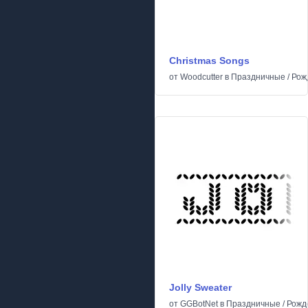
Christmas Songs
от
Woodcutter
в
Праздничные
/
Рож
Jolly Sweater
от
GGBotNet
в
Праздничные
/
Рожд