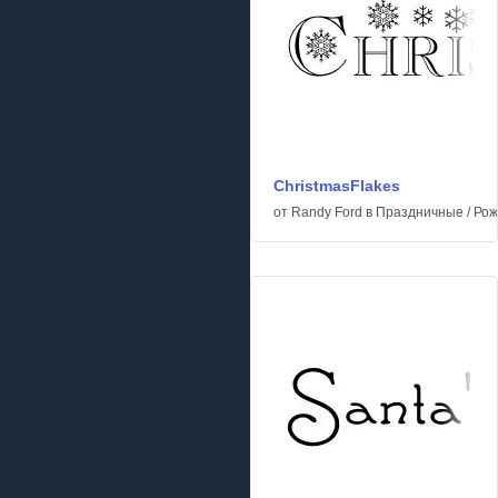
ChristmasFlakes
от
Randy Ford
в
Праздничные
/
Рож