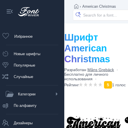
›
American Christmas
Шрифт
Избранное
American
Новые шрифты
Christmas
Популярные
Разработан
Måns Grebäck
Бесплатно для личного
Случайные
использования
Рейтинг
5
1 голос
Категории
По алфавиту
Дизайнеры