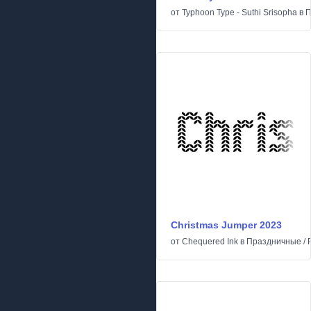
от
Typhoon Type - Suthi Srisopha
в
П
Christmas Jumper 2023
от
Chequered Ink
в
Праздничные
/