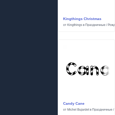
Kingthings Christmas
от
Kingthings
в
Праздничные
/
Рожд
Candy Cane
от
Michel Bujardet
в
Праздничные
/