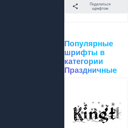
Поделиться
шрифтом
Популярные
шрифты в
категории
Праздничные