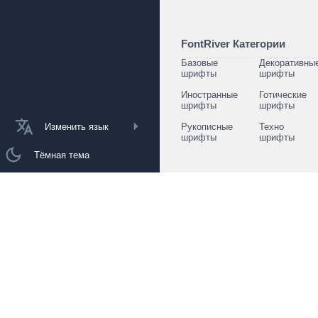
FontRiver Категории
Базовые
Декоративны
шрифты
шрифты
Иностранные
Готические
шрифты
шрифты
Изменить язык
Рукописные
Техно
шрифты
шрифты
Тёмная тема