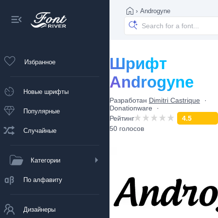
›
Androgyne
Шрифт
Избранное
Androgyne
Новые шрифты
Разработан
Dimitri Castrique
Donationware
Популярные
Рейтинг
4.5
50 голосов
Случайные
Категории
По алфавиту
Дизайнеры