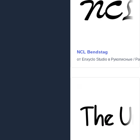
NCL Bendstag
от
Enxyclo Studio
в
Рукописные
/
Ра