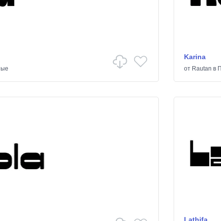
Karina
ные
от
Rautan
в
П
Lathifa