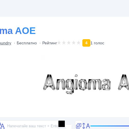
oma AOE
oundry
Бесплатно
Рейтинг
4
1 голос