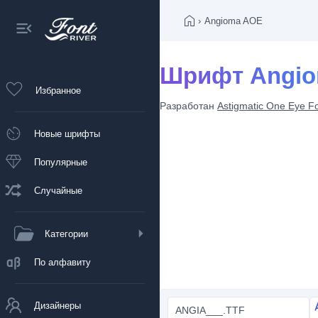
›
Angioma AOE
Шрифт Angi
Избранное
Разработан
Astigmatic One Eye F
Новые шрифты
Популярные
Случайные
Категории
По алфавиту
Дизайнеры
ANGIA___.TTF