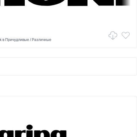
k
в
Причудливые
/
Различные