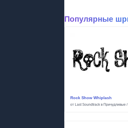
Популярные шр
Rock Show Whiplash
от
Last Soundtrack
в
Причудливые