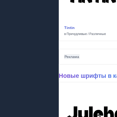
Tintin
в
Причудливые
/
Различные
Реклама
Новые шрифты в к