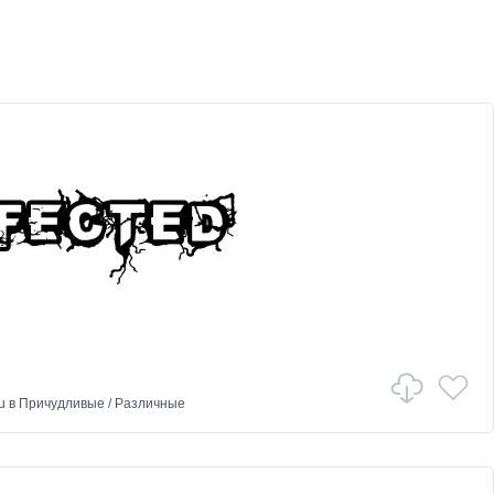
u
в
Причудливые
/
Различные