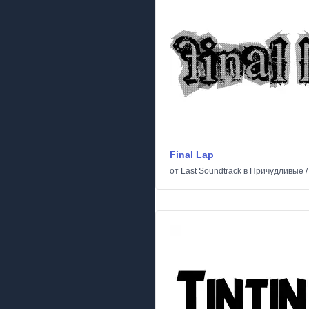
Final Lap
от
Last Soundtrack
в
Причудливые