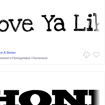
e A Sister
Geswein
в
Причудливые
/
Различные