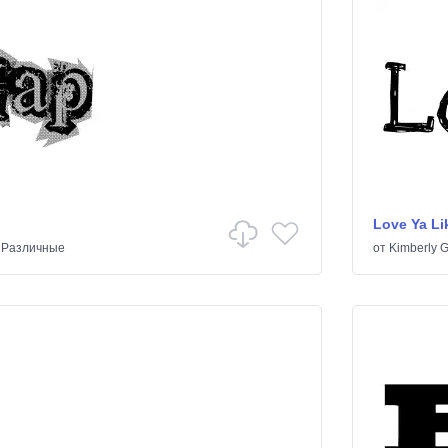
Love Ya Lik
/
Различные
от
Kimberly 