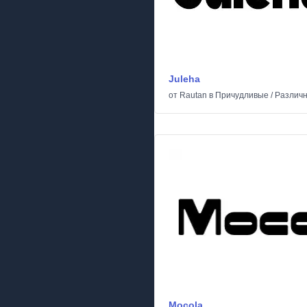
Juleha
от
Rautan
в
Причудливые
/
Различ
Mocola