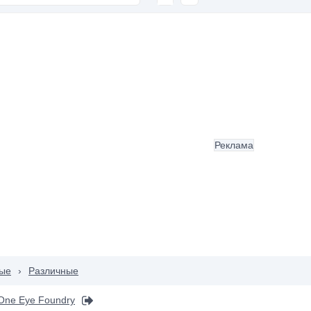
Реклама
ые
›
Различные
 One Eye Foundry