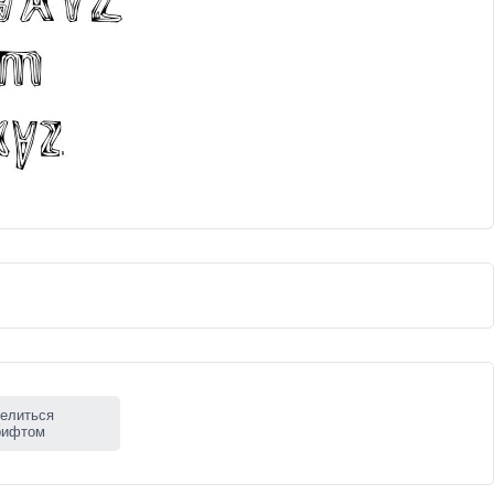
елиться
рифтом