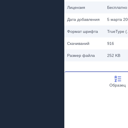
Лицензия
Бесплатно
Дата добавления
5 марта 200
Формат шрифта
TrueType (.
Скачиваний
916
Размер файла
252 KB
Образец