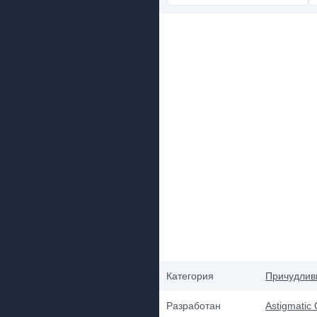
Категория
Причудлив
Разработан
Astigmatic