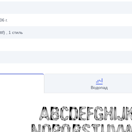
6 г.
ttf)
, 1
стиль
Водопад