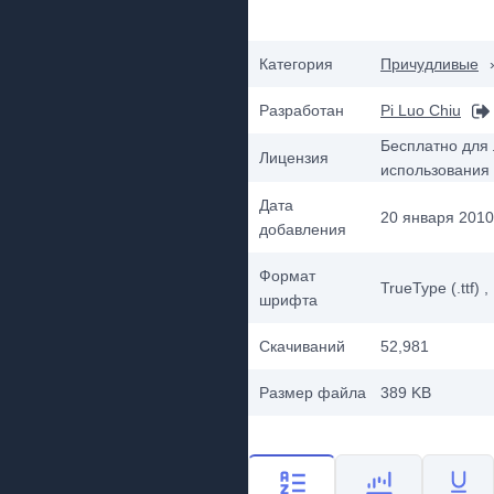
Категория
Причудливые
Разработан
Pi Luo Chiu
Бесплатно для 
Лицензия
использования
Дата
20 января 2010 
добавления
Формат
TrueType (.ttf)
,
шрифта
Скачиваний
52,981
Размер файла
389 KB