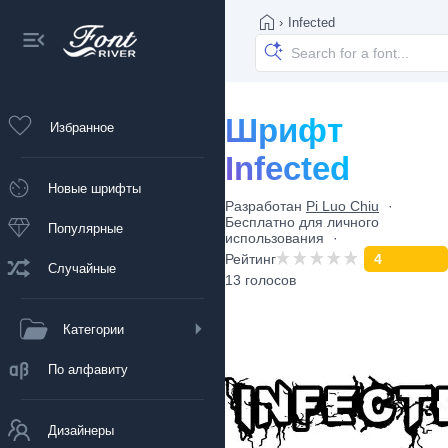
›
Infected
Шрифт
Избранное
Infected
Новые шрифты
Разработан
Pi Luo Chiu
Бесплатно для личного
Популярные
использования
Рейтинг
4
Случайные
13 голосов
Категории
По алфавиту
Дизайнеры