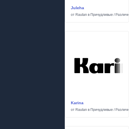
Juleha
от
Rautan
в
Причудливые
/
Различ
Karina
от
Rautan
в
Причудливые
/
Различ