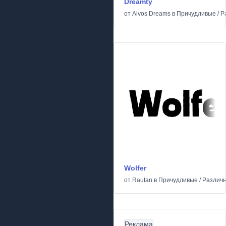
Dreamty
от
Aivos Dreams
в
Причудливые
/
Р
Wolfer
от
Rautan
в
Причудливые
/
Различ
Реклама