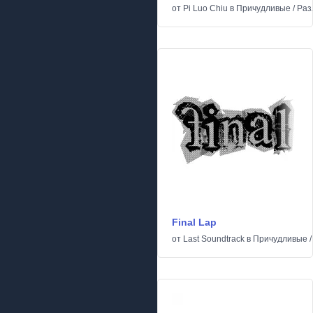
от
Pi Luo Chiu
в
Причудливые
/
Раз
Final Lap
от
Last Soundtrack
в
Причудливые