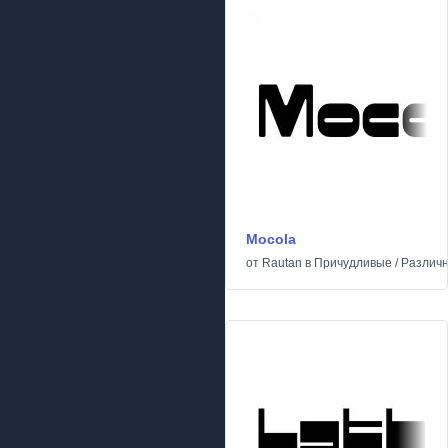
Mocola
от
Rautan
в
Причудливые
/
Различ