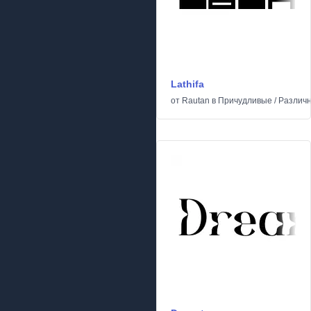
Lathifa
от
Rautan
в
Причудливые
/
Различ