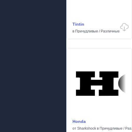
Tintin
в
Причудливые
/
Различные
Honda
от
Sharkshock
в
Причудливые
/
Раз