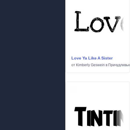
Love Ya Like A Sister
от
Kimberly Geswein
в
Причудливы