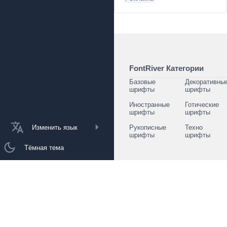
FontRiver Категории
Базовые
Декоративны
шрифты
шрифты
Иностранные
Готические
шрифты
шрифты
Изменить язык
Рукописные
Техно
шрифты
шрифты
Тёмная тема