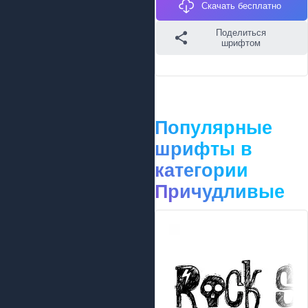
Скачать бесплатно
Поделиться
шрифтом
Популярные
шрифты в
категории
Причудливые