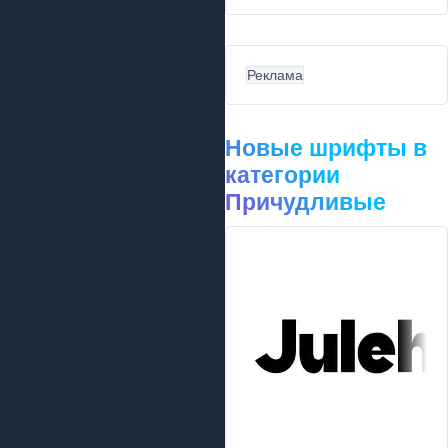
Реклама
Новые шрифты в
категории
Причудливые