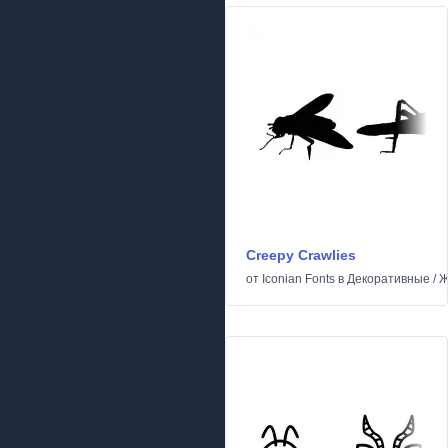
Creepy Crawlies
от
Iconian Fonts
в
Декоративные
/
Ж