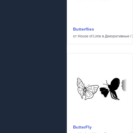
Butterflies
от
House of Lime
в
Декоративные
/
ButterFly