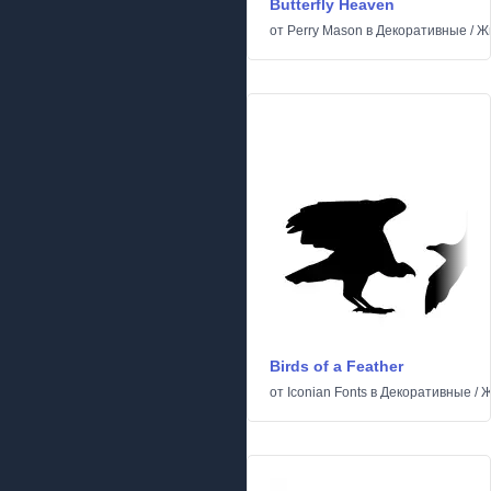
Butterfly Heaven
от
Perry Mason
в
Декоративные
/
Ж
Birds of a Feather
от
Iconian Fonts
в
Декоративные
/
Ж