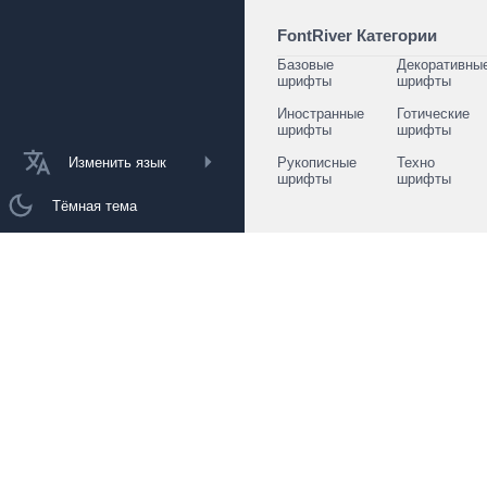
FontRiver Категории
Базовые
Декоративны
шрифты
шрифты
Иностранные
Готические
шрифты
шрифты
Изменить язык
Рукописные
Техно
шрифты
шрифты
Тёмная тема