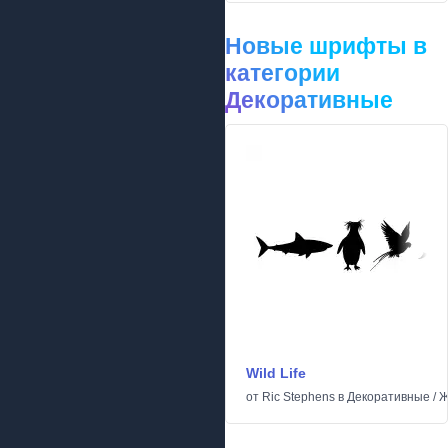
Новые шрифты в
категории
Декоративные
Wild Life
от
Ric Stephens
в
Декоративные
/
Ж