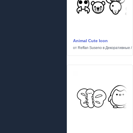
Animal Cute Icon
от
Reffan Suseno
в
Декоративные
/