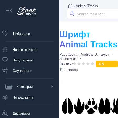
›
Animal Tracks
Шрифт
Избранное
Animal Tracks
Новые шрифты
Разработан
Andrew D. Taylor
Shareware
Популярные
Рейтинг
4.5
11 голосов
Случайные
Категории
По алфавиту
Дизайнеры