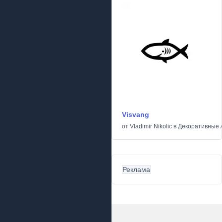
Visvang
от
Vladimir Nikolic
в
Декоративные
Реклама