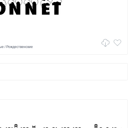
ые
/
Рождественские