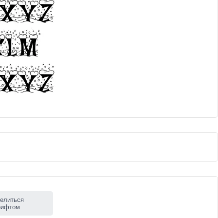
елиться
рифтом