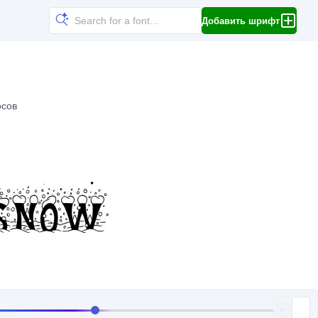
Добавить шрифт
осов