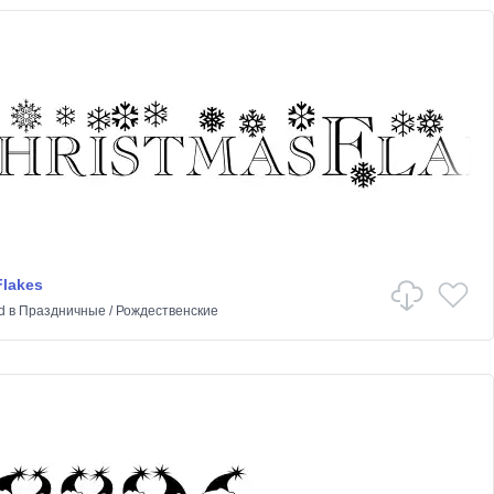
Flakes
d
в
Праздничные
/
Рождественские