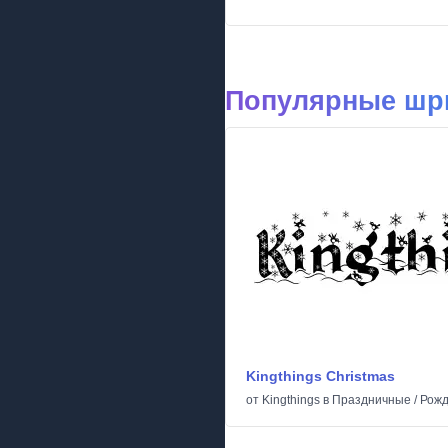
Популярные шр
Kingthings Christmas
от
Kingthings
в
Праздничные
/
Рожд