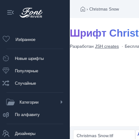
›
Christmas Snow
Шрифт Chris
Избранное
Разработан
JSH creates
Беспла
Новые шрифты
Популярные
Случайные
Категории
По алфавиту
Дизайнеры
Christmas Snow.ttf