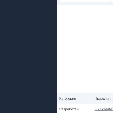
Категория
Праздничн
Разработан
JSH create