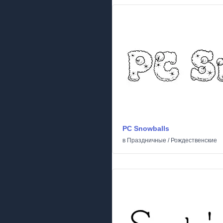
PC Snowballs
в
Праздничные
/
Рождественские