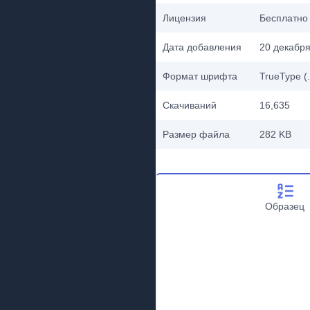
Лицензия
Бесплатно
Дата добавления
20 декабря
Формат шрифта
TrueType (.
Скачиваний
16,635
Размер файла
282 KB
Образец