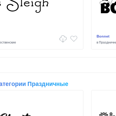
Bonnet
ественские
в
Праздничн
атегории Праздничные