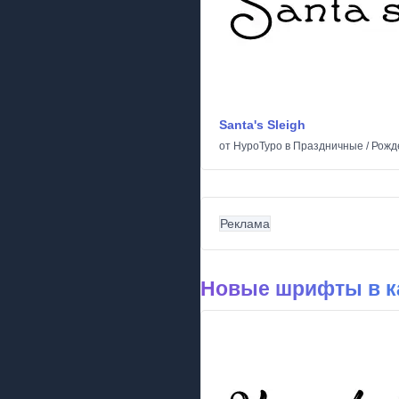
Santa's Sleigh
от
HypoTypo
в
Праздничные
/
Рожд
Реклама
Новые шрифты в к