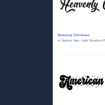
Heavenly Christmas
от
Typhoon Type - Suthi Srisopha
в
П