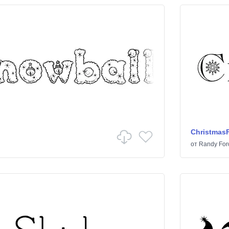
Christmas
от
Randy For