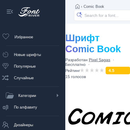
›
Comic Book
Шрифт
Избранное
Comic Book
Новые шрифты
Разработан
Pixel Sagas
Бесплатно
Популярные
Рейтинг
4.5
15 голосов
Случайные
Категории
По алфавиту
Дизайнеры