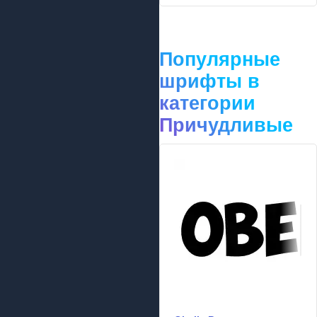
Популярные
шрифты в
категории
Причудливые