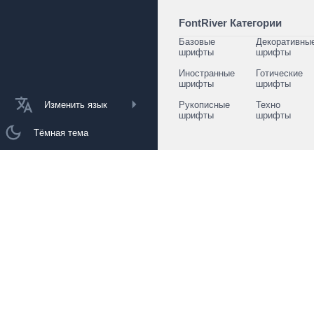
FontRiver Категории
Базовые
Декоративны
шрифты
шрифты
Иностранные
Готические
шрифты
шрифты
Изменить язык
Рукописные
Техно
шрифты
шрифты
Тёмная тема