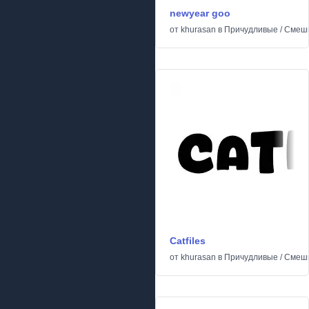
newyear goo
от
khurasan
в
Причудливые
/
Смеш
Catfiles
от
khurasan
в
Причудливые
/
Смеш