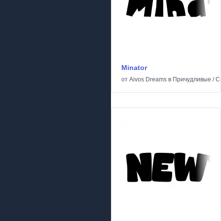
Minator
от
Aivos Dreams
в
Причудливые
/
С