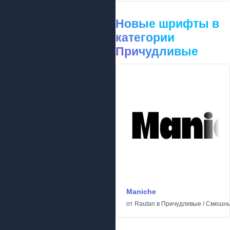
Новые шрифты в
категории
Причудливые
Maniche
от
Rautan
в
Причудливые
/
Смешн