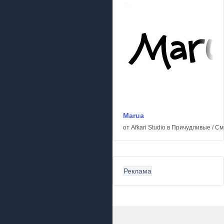
Marua
от
Afkari Studio
в
Причудливые
/
См
Реклама