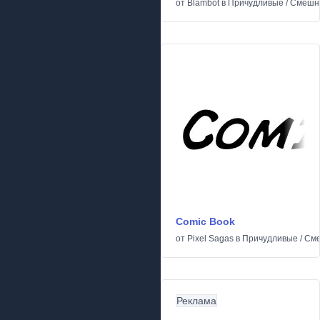
от
Blambot
в
Причудливые
/
Смешн
Comic Book
от
Pixel Sagas
в
Причудливые
/
См
Реклама