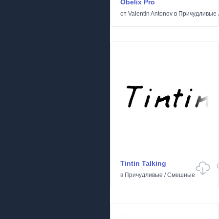
Obelix Pro
от
Valentin Antonov
в
Причудливые
Tintin Talking
в
Причудливые
/
Смешные