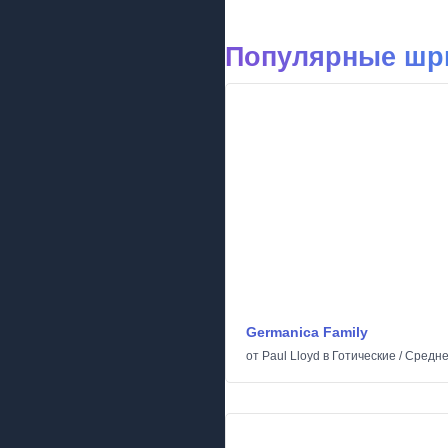
Популярные шри
Germanica Family
от
Paul Lloyd
в
Готические
/
Средне