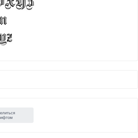
елиться
рифтом