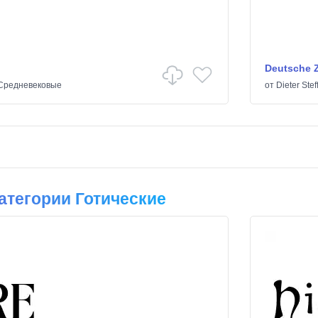
Deutsche Z
Средневековые
от
Dieter Ste
тегории Готические