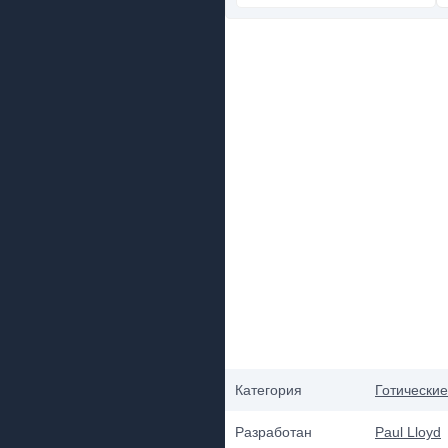
Категория
Готические
Разработан
Paul Lloyd