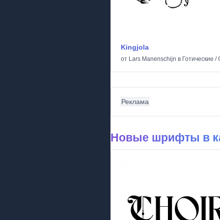
Kingjola
от
Lars Manenschijn
в
Готические
/
Реклама
Новые шрифты в ка