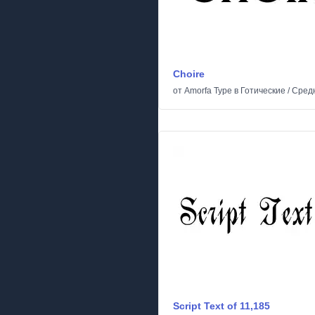
Choire
от
Amorfa Type
в
Готические
/
Сред
Script Text of 11,185