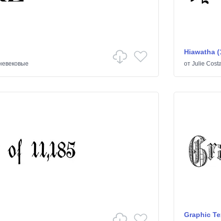
Hiawatha (
невековые
от
Julie Cost
Graphic Te