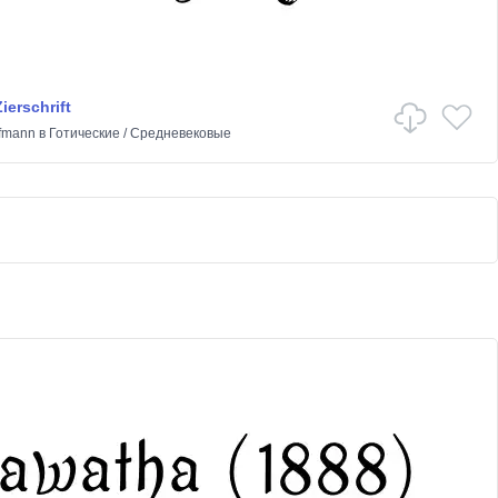
ierschrift
ffmann
в
Готические
/
Средневековые