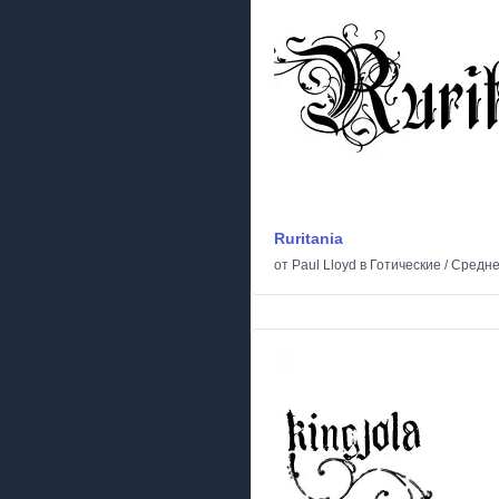
Ruritania
от
Paul Lloyd
в
Готические
/
Средне