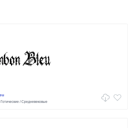
eu
в
Готические
/
Средневековые