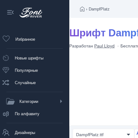
›
DampfPlatz
Шрифт Dampf
Избранное
Разработан
Paul Lloyd
Бесплат
Новые шрифты
Популярные
Случайные
Категории
По алфавиту
Дизайнеры
DampfPlatz.ttf