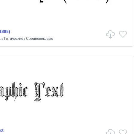
1888)
a
в
Готические
/
Средневековые
xt