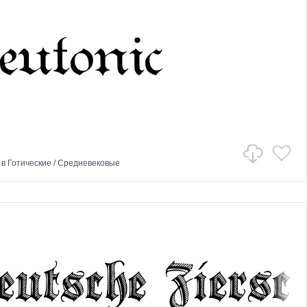
в
Готические
/
Средневековые