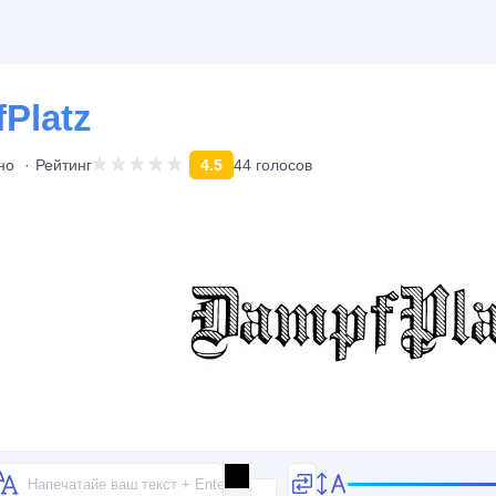
Platz
но
Рейтинг
4.5
44 голосов