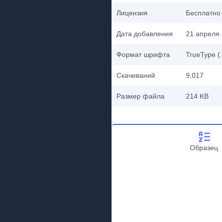
Лицензия
Бесплатно
Дата добавления
21 апреля 
Формат шрифта
TrueType (.
Скачиваний
9,017
Размер файла
214 KB
Образец