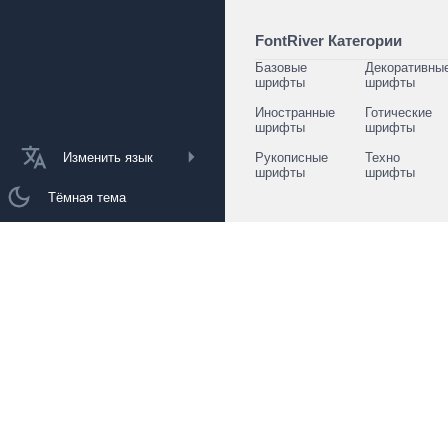
FontRiver Категории
Базовые
Декоративны
шрифты
шрифты
Иностранные
Готические
шрифты
шрифты
Изменить язык
Рукописные
Техно
шрифты
шрифты
Тёмная тема