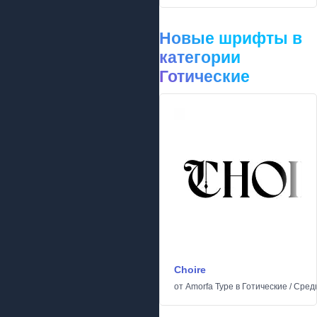
Новые шрифты в
категории
Готические
Choire
от
Amorfa Type
в
Готические
/
Сред