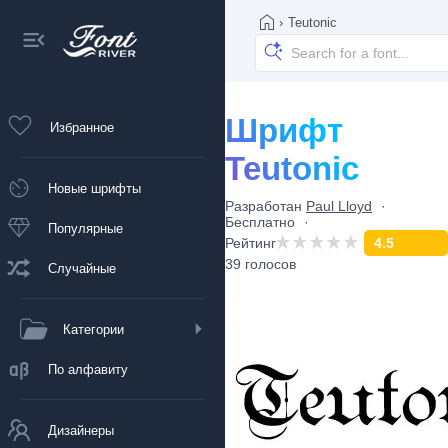
›
Teutonic
Шрифт
Избранное
Teutonic
Новые шрифты
Разработан
Paul Lloyd
Бесплатно
Популярные
Рейтинг
4.5
39 голосов
Случайные
Категории
По алфавиту
Дизайнеры