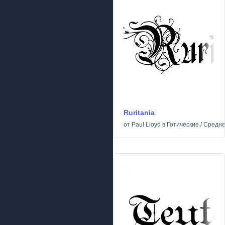
Ruritania
от
Paul Lloyd
в
Готические
/
Средне