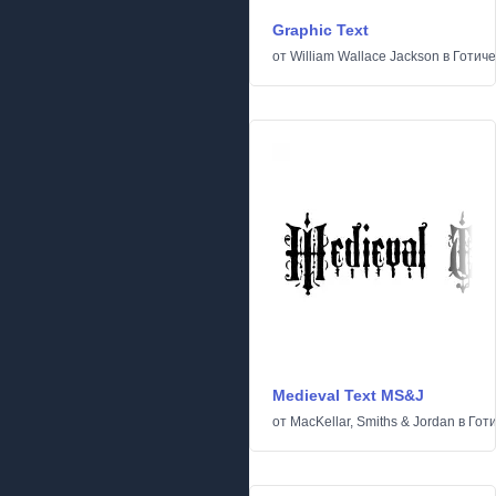
Graphic Text
от
William Wallace Jackson
в
Готиче
Medieval Text MS&J
от
MacKellar, Smiths & Jordan
в
Гот