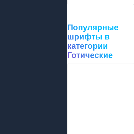
Популярные
шрифты в
категории
Готические