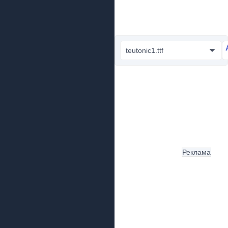
teutonic1.ttf
Реклама