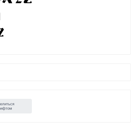
елиться
рифтом