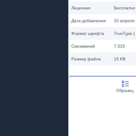
Лицензия
Бесплатно
Дата добавления
10 апреля 
Формат шрифта
TrueType (.
Скачиваний
7,333
Размер файла
19 KB
Образец