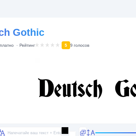
h Gothic
платно
Рейтинг
5
9 голосов