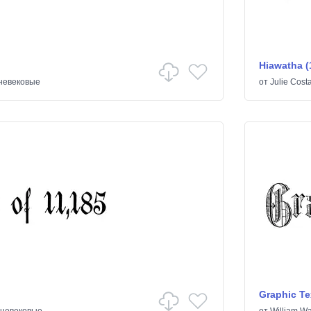
Hiawatha (
невековые
от
Julie Cost
Graphic Te