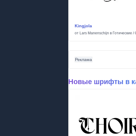
Kingjola
от
Lars Manenschijn
в
Готические
/
Реклама
Новые шрифты в ка