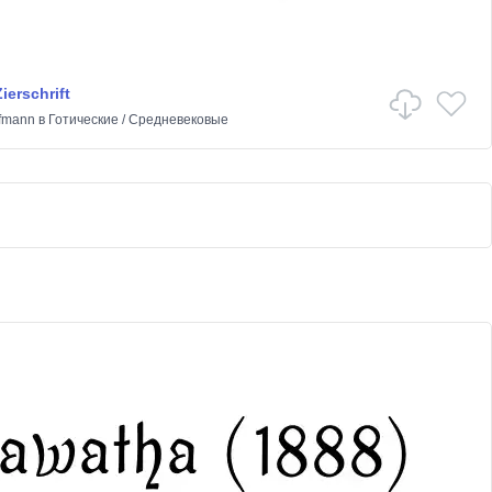
ierschrift
ffmann
в
Готические
/
Средневековые