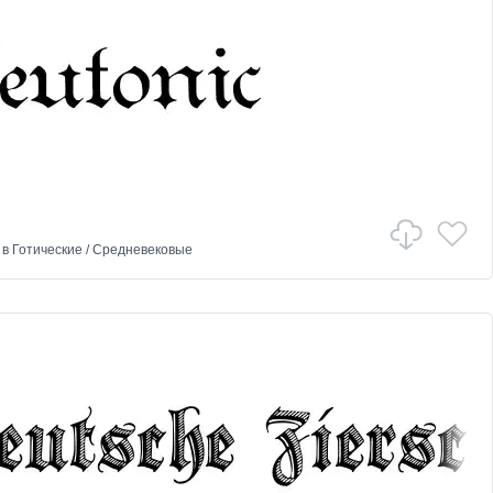
в
Готические
/
Средневековые