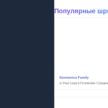
Популярные шри
Germanica Family
от
Paul Lloyd
в
Готические
/
Средне