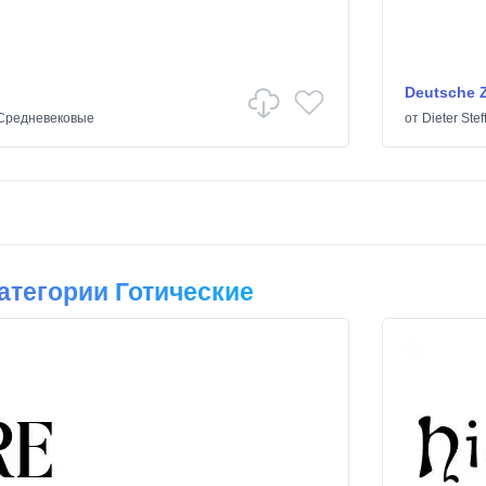
Deutsche Z
Средневековые
от
Dieter Ste
тегории Готические