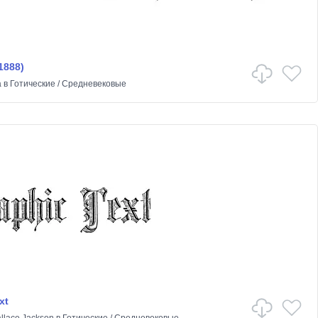
1888)
a
в
Готические
/
Средневековые
xt