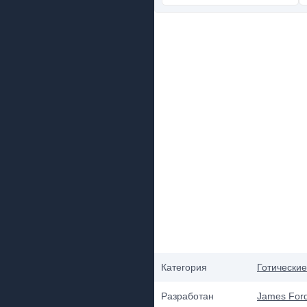
Категория
Готические
Разработан
James For