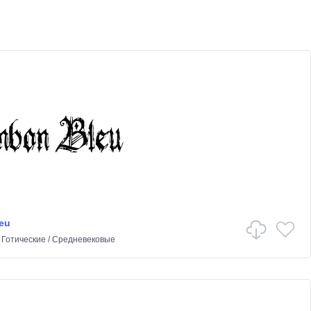
eu
в
Готические
/
Средневековые