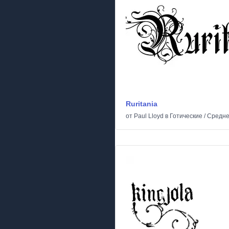
Ruritania
от
Paul Lloyd
в
Готические
/
Средне