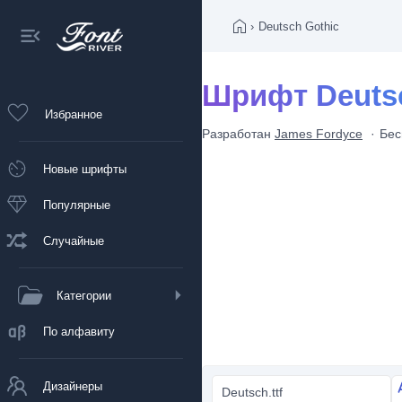
›
Deutsch Gothic
Шрифт Deutsc
Избранное
Разработан
James Fordyce
Бес
Новые шрифты
Популярные
Случайные
Категории
По алфавиту
Дизайнеры
Deutsch.ttf