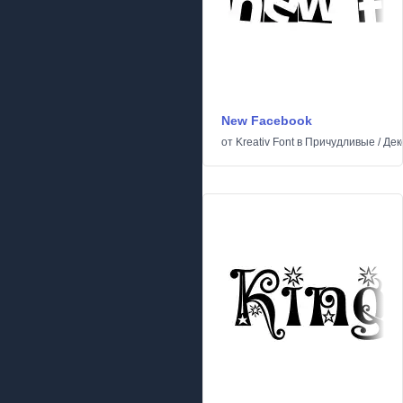
New Facebook
от
Kreativ Font
в
Причудливые
/
Дек