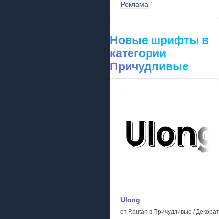
Реклама
Новые шрифты в
категории
Причудливые
Ulong
от
Rautan
в
Причудливые
/
Декора