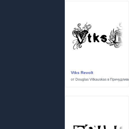
Vtks Revolt
от
Douglas Vitkauskas
в
Причудлив