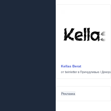
Kellas Berat
от
twinletter
в
Причудливые
/
Декор
Реклама