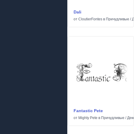
Dali
от
CloutierFontes
в
Причудливые
/
Д
Fantastic Pete
от
Mighty Pete
в
Причудливые
/
Дек