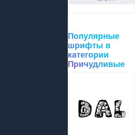
Популярные
шрифты в
категории
Причудливые