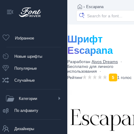
›
Escapana
Шрифт
Избранное
Escapana
Новые шрифты
Разработан
Aivos Dreams
Бесплатно для личного
Популярные
использования
Рейтинг
5
1 голос
Случайные
Категории
По алфавиту
Дизайнеры