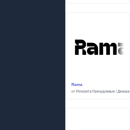
Rama
от
Pinisiart
в
Причудливые
/
Декора