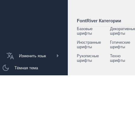
FontRiver Категории
Базовые
Декоративны
шрифты
шрифты
Иностранные
Готические
шрифты
шрифты
Изменить язык
Рукописные
Техно
шрифты
шрифты
Тёмная тема