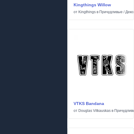
Kingthings Willow
от
Kingthings
в
Причудливые
/
Деко
VTKS Bandana
от
Douglas Vitkauskas
в
Причудлив