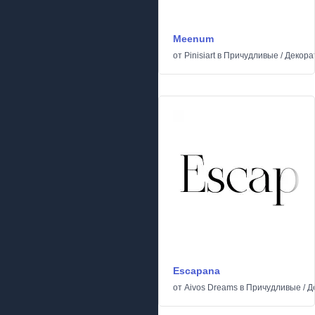
Meenum
от
Pinisiart
в
Причудливые
/
Декора
Escapana
от
Aivos Dreams
в
Причудливые
/
Д