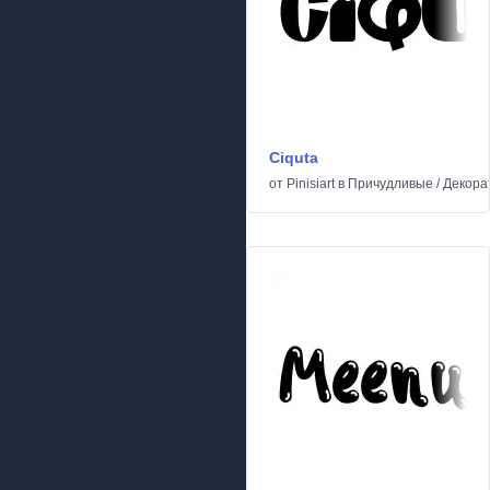
Ciquta
от
Pinisiart
в
Причудливые
/
Декора