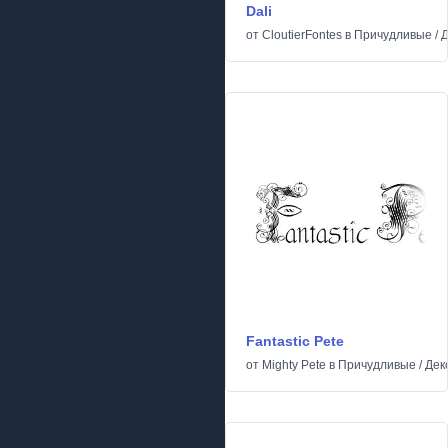
Dali
от
CloutierFontes
в
Причудливые
/
Д
Fantastic Pete
от
Mighty Pete
в
Причудливые
/
Дек