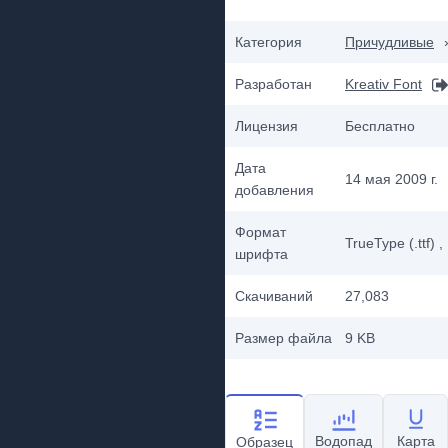
Категория
Причудливые
Разработан
Kreativ Font
Лицензия
Бесплатно
Дата
14 мая 2009 г.
добавления
Формат
TrueType (.ttf)
,
шрифта
Скачиваний
27,083
Размер файла
9 KB
Водопад
Карта
Образец