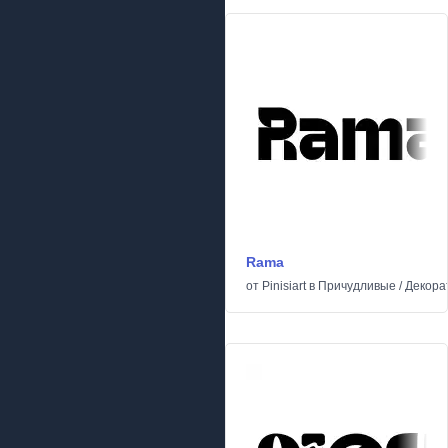
Rama
от
Pinisiart
в
Причудливые
/
Декора