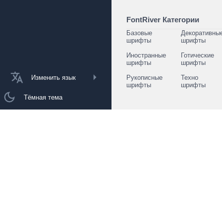
FontRiver Категории
Базовые
Декоративны
шрифты
шрифты
Иностранные
Готические
шрифты
шрифты
Изменить язык
Рукописные
Техно
шрифты
шрифты
Тёмная тема