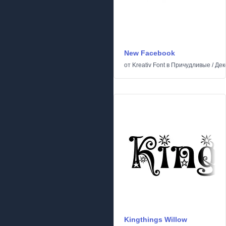
New Facebook
от
Kreativ Font
в
Причудливые
/
Дек
Kingthings Willow