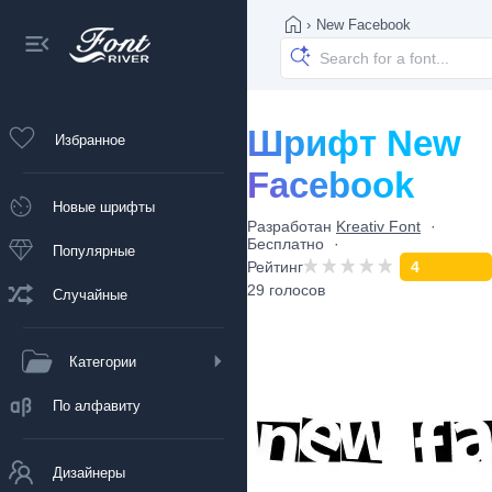
›
New Facebook
Шрифт New
Избранное
Facebook
Новые шрифты
Разработан
Kreativ Font
Бесплатно
Популярные
Рейтинг
4
29 голосов
Случайные
Категории
По алфавиту
Дизайнеры