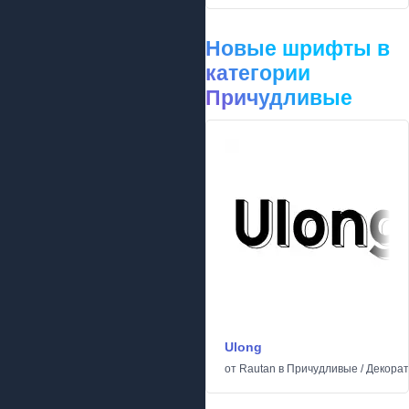
Новые шрифты в
категории
Причудливые
Ulong
от
Rautan
в
Причудливые
/
Декора