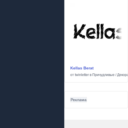
Kellas Berat
от
twinletter
в
Причудливые
/
Декор
Реклама