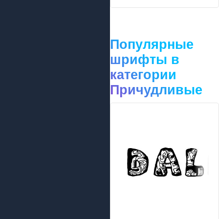
Популярные
шрифты в
категории
Причудливые