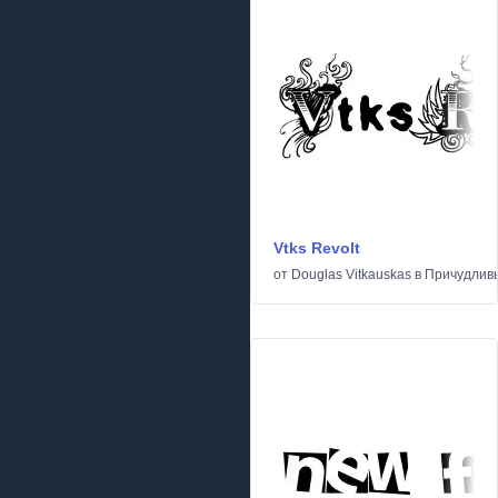
Vtks Revolt
от
Douglas Vitkauskas
в
Причудлив