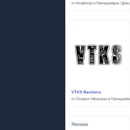
от
Kingthings
в
Причудливые
/
Деко
VTKS Bandana
от
Douglas Vitkauskas
в
Причудлив
Реклама