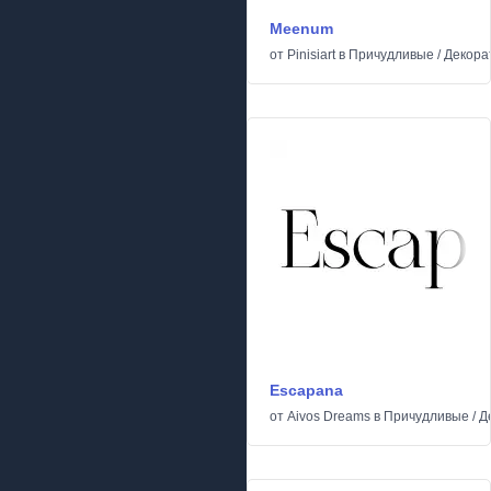
Meenum
от
Pinisiart
в
Причудливые
/
Декора
Escapana
от
Aivos Dreams
в
Причудливые
/
Д