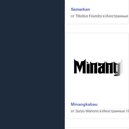
Samarkan
от
Titivillus Foundry
в
Иностранные
Minangkabau
от
Suryo Wahono
в
Иностранные
/