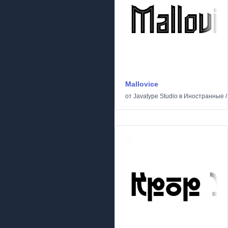
Mallovice
от
Javatype Studio
в
Иностранные