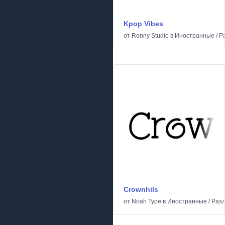
Kpop Vibes
от
Ronny Studio
в
Иностранные
/
Р
Crownhils
от
Noah Type
в
Иностранные
/
Раз