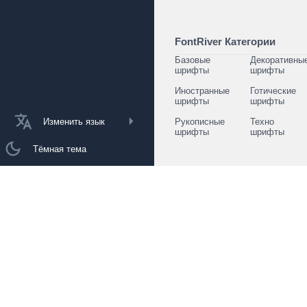
FontRiver Категории
Базовые
Декоративны
шрифты
шрифты
Иностранные
Готические
шрифты
шрифты
Изменить язык
Рукописные
Техно
шрифты
шрифты
Тёмная тема