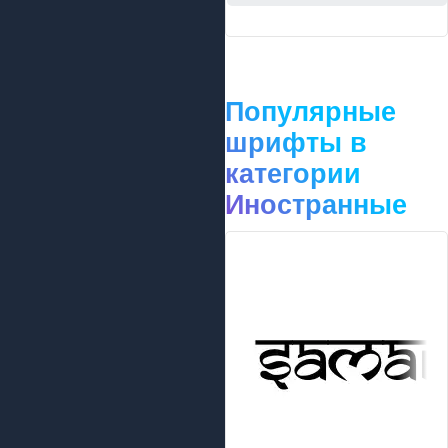
Популярные
шрифты в
категории
Иностранные