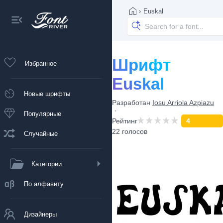
›
Euskal
Шрифт
Избранное
Euskal
Новые шрифты
Разработан
Iosu Arriola Azpiazu
Популярные
Рейтинг
4
22 голосов
Случайные
Категории
По алфавиту
Дизайнеры