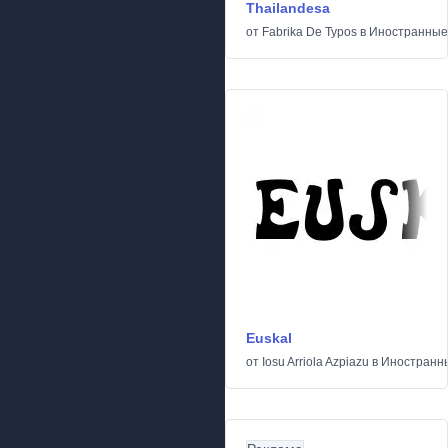
Thailandesa
от
Fabrika De Typos
в
Иностранные
Euskal
от
Iosu Arriola Azpiazu
в
Иностранн