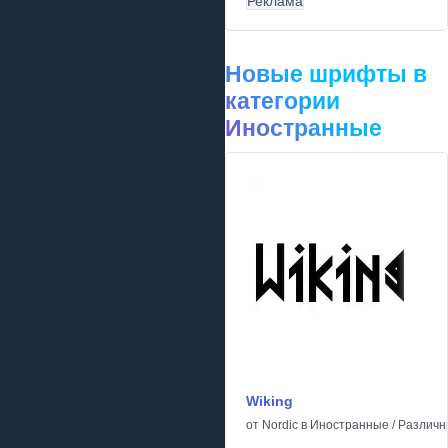
Реклама
Новые шрифты в
категории
Иностранные
Wiking
от
Nordic
в
Иностранные
/
Различн