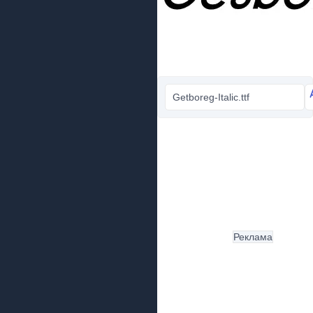
Getboreg-Italic.ttf
Реклама