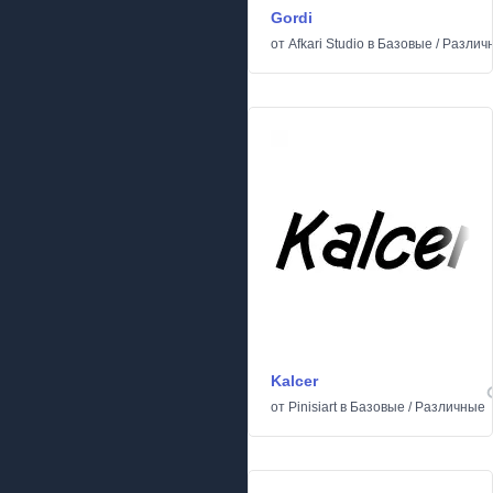
Gordi
от
Afkari Studio
в
Базовые
/
Различ
Kalcer
от
Pinisiart
в
Базовые
/
Различные