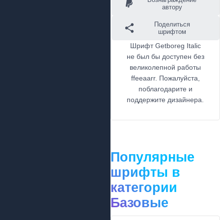
автору
Поделиться
шрифтом
Шрифт Getboreg Italic
не был бы доступен без
великолепной работы
ffeeaarr. Пожалуйста,
поблагодарите и
поддержите дизайнера.
Популярные
шрифты в
категории
Базовые