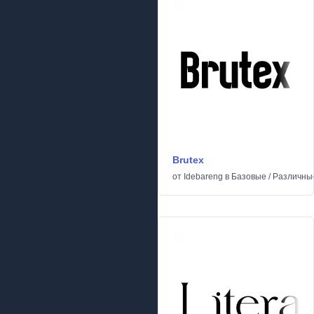
Brutex
от
Idebareng
в
Базовые
/
Различны