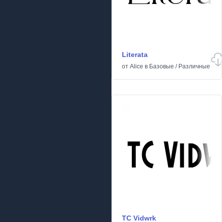
Literata
от
Alice
в
Базовые
/
Различные
TC Vidwrk