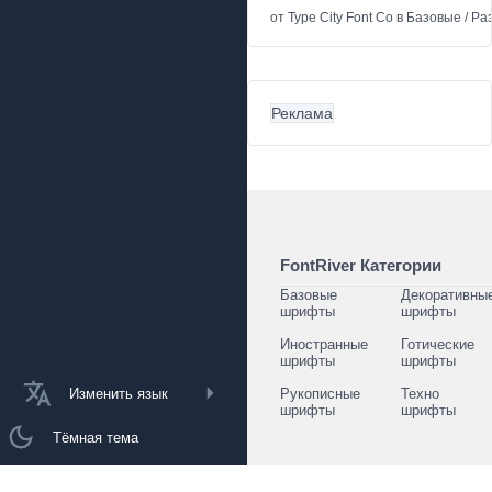
от
Type City Font Co
в
Базовые
/
Ра
Реклама
FontRiver Категории
Базовые
Декоративны
шрифты
шрифты
Иностранные
Готические
шрифты
шрифты
Изменить язык
Рукописные
Техно
шрифты
шрифты
Тёмная тема