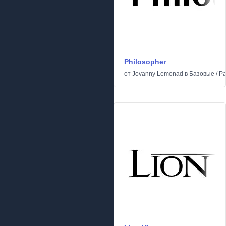
Philosopher
от
Jovanny Lemonad
в
Базовые
/
Р