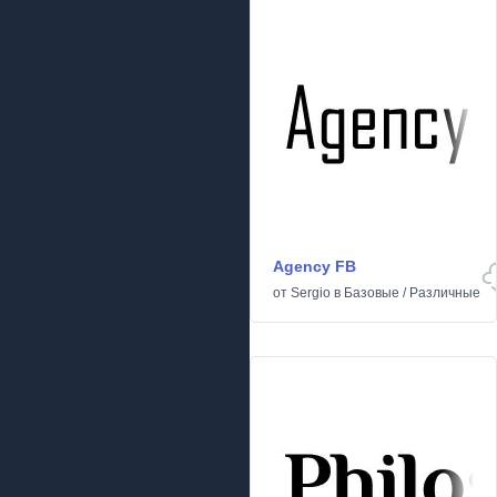
Agency FB
от
Sergio
в
Базовые
/
Различные