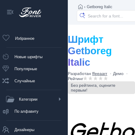
›
Getboreg Italic
Шрифт
Избранное
Getboreg
Новые шрифты
Italic
Популярные
Разработан
ffeeaarr
Демо
Рейтинг
Случайные
Без рейтинга, оцените
первым!
Категории
По алфавиту
Дизайнеры