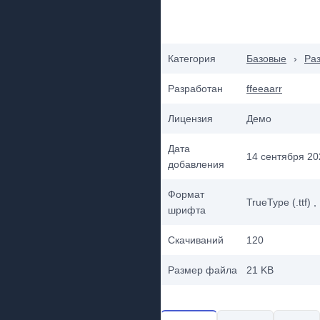
Категория
Базовые
›
Ра
Разработан
ffeeaarr
Лицензия
Демо
Дата
14 сентября 202
добавления
Формат
TrueType (.ttf)
,
шрифта
Скачиваний
120
Размер файла
21 KB