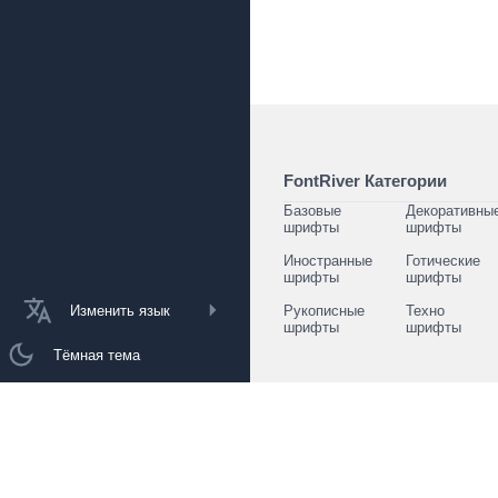
FontRiver Категории
Базовые
Декоративны
шрифты
шрифты
Иностранные
Готические
шрифты
шрифты
Изменить язык
Рукописные
Техно
шрифты
шрифты
Тёмная тема