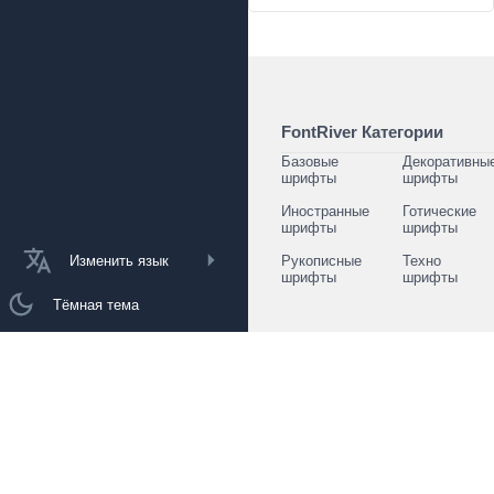
FontRiver Категории
Базовые
Декоративны
шрифты
шрифты
Иностранные
Готические
шрифты
шрифты
Изменить язык
Рукописные
Техно
шрифты
шрифты
Тёмная тема