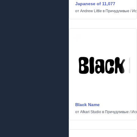
Japanese of 11,077
от
Andrew Little
в
Причудливые
/
Ис
Black Name
от
Afkari Studio
в
Причудливые
/
Ис