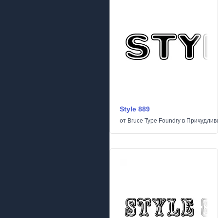
Style 889
от
Bruce Type Foundry
в
Причудлив