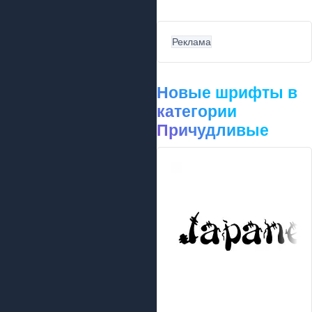
Реклама
Новые шрифты в
категории
Причудливые