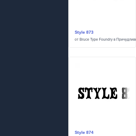
Style 873
от
Bruce Type Foundry
в
Причудлив
Style 874