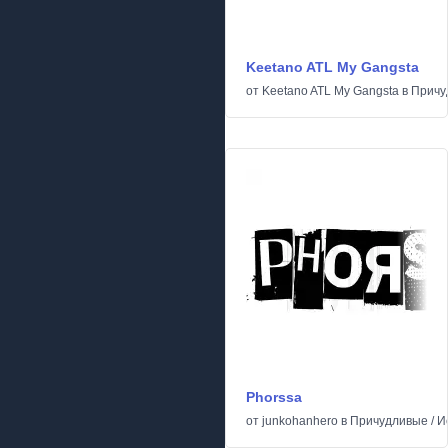
Keetano ATL My Gangsta
от
Keetano ATL My Gangsta
в
Причу
Phorssa
от
junkohanhero
в
Причудливые
/
И