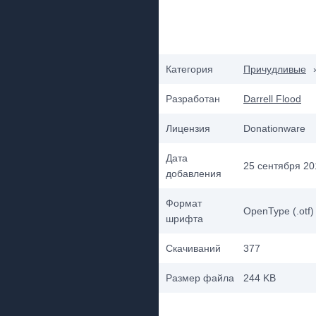
Категория
Причудливые
Разработан
Darrell Flood
Лицензия
Donationware
Дата
25 сентября 201
добавления
Формат
OpenType (.otf)
шрифта
Скачиваний
377
Размер файла
244 KB