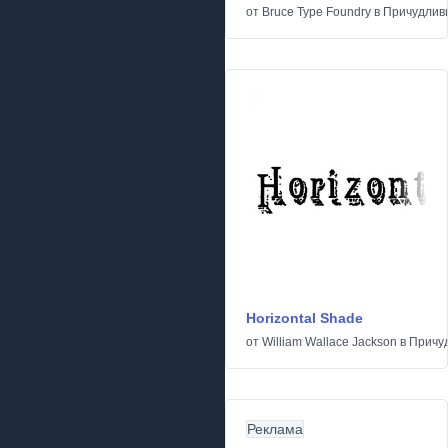
от
Bruce Type Foundry
в
Причудлив
Horizontal Shade
от
William Wallace Jackson
в
Причу
Реклама