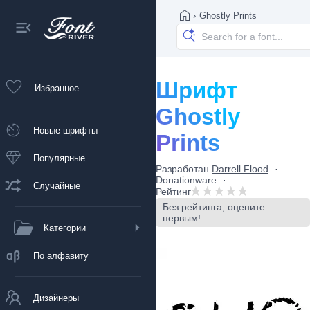
›
Ghostly Prints
Шрифт
Избранное
Ghostly
Новые шрифты
Prints
Популярные
Разработан
Darrell Flood
Donationware
Случайные
Рейтинг
Без рейтинга, оцените
первым!
Категории
По алфавиту
Дизайнеры