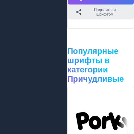
Поделиться
шрифтом
Популярные
шрифты в
категории
Причудливые