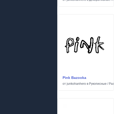
Pink Bazooka
от
junkohanhero
в
Рукописные
/
Ра