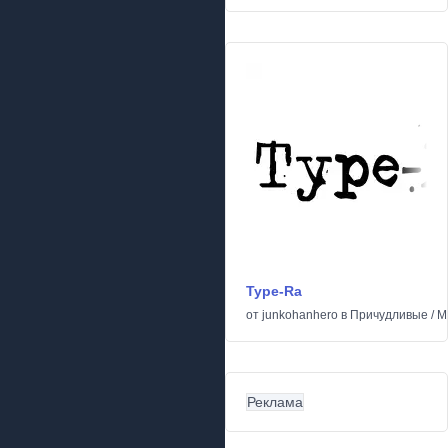
Type-Ra
от
junkohanhero
в
Причудливые
/
М
Реклама