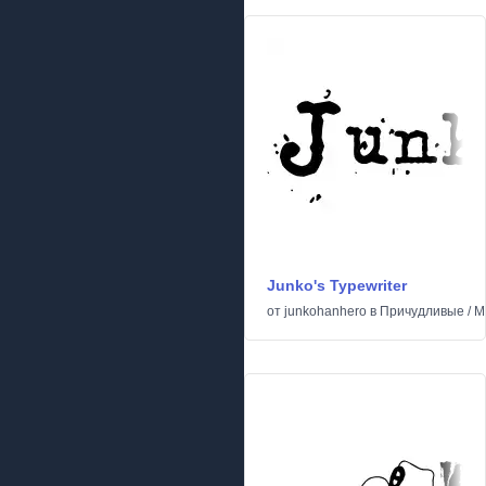
Junko's Typewriter
от
junkohanhero
в
Причудливые
/
М