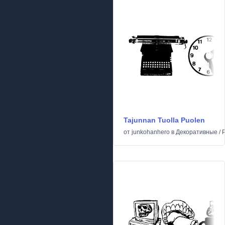
Tajunnan Tuolla Puolen
от
junkohanhero
в
Декоративные
/