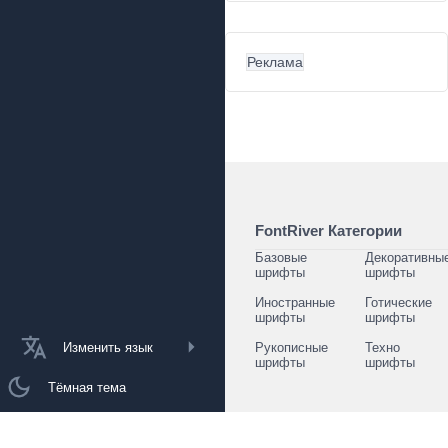
Реклама
FontRiver Категории
Базовые
Декоративны
шрифты
шрифты
Иностранные
Готические
шрифты
шрифты
Изменить язык
Рукописные
Техно
шрифты
шрифты
Тёмная тема