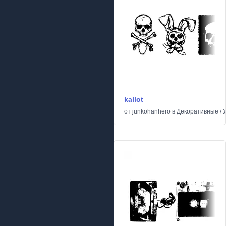
kallot
от
junkohanhero
в
Декоративные
/