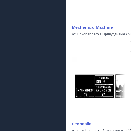
Mechanical Machine
от
junkohanhero
в
Причудливые
/
М
tienpaalla
от
junkohanhero
в
Декоративные
/