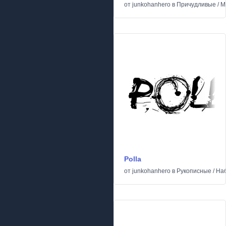
от
junkohanhero
в
Причудливые
/
М
Polla
от
junkohanhero
в
Рукописные
/
На