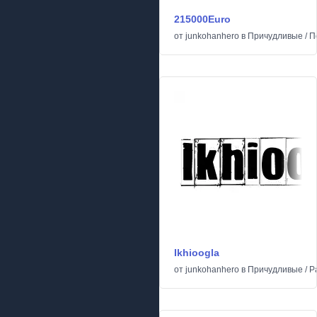
215000Euro
от
junkohanhero
в
Причудливые
/
П
Ikhioogla
от
junkohanhero
в
Причудливые
/
Р