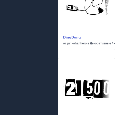
DingDong
от
junkohanhero
в
Декоративные
/