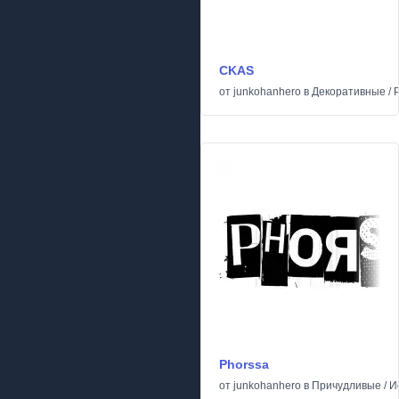
CKAS
от
junkohanhero
в
Декоративные
/
Phorssa
от
junkohanhero
в
Причудливые
/
И