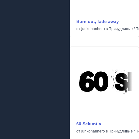
Burn out, fade away
от
junkohanhero
в
Причудливые
/
П
60 Sekuntia
от
junkohanhero
в
Причудливые
/
П