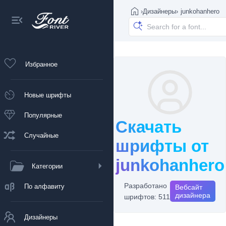
›
Дизайнеры
›
junkohanhero
Избранное
Новые шрифты
Популярные
Скачать
Случайные
шрифты от
junkohanhero
Категории
Разработано
По алфавиту
Вебсайт
дизайнера
шрифтов: 511
Дизайнеры