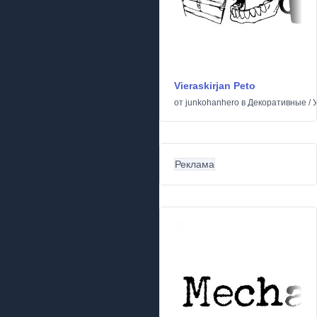
Vieraskirjan Peto
от
junkohanhero
в
Декоративные
/
Реклама