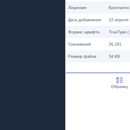
Лицензия
Бесплатно
Дата добавления
22 апреля 
Формат шрифта
TrueType (.
Скачиваний
26,291
Размер файла
34 KB
Образец