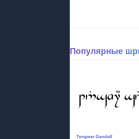
Популярные шр
Tengwar Gandalf