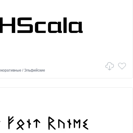
екоративные
/
Эльфийские