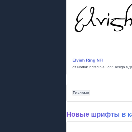
Elvish Ring NFI
от
Norfok Incredible Font Design
в
Д
Реклама
Новые шрифты в к