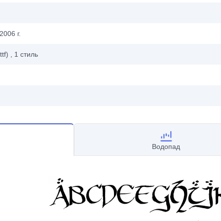
2006 г.
ttf)
, 1
стиль
Водопад