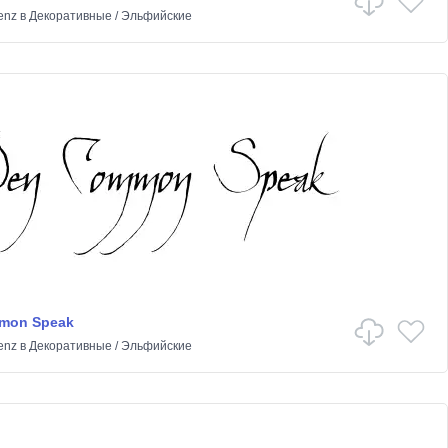
enz
в
Декоративные
/
Эльфийские
mon Speak
enz
в
Декоративные
/
Эльфийские