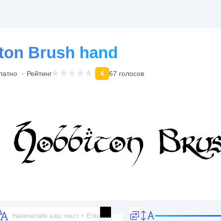
on Brush hand
латно
Рейтинг
4
67 голосов