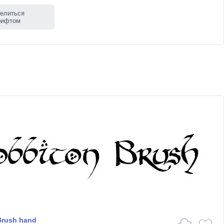
елиться
рифтом
Brush hand