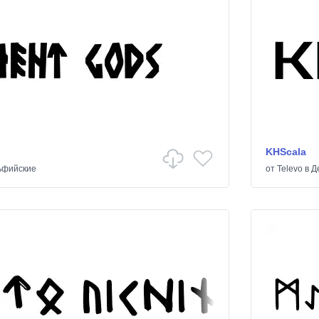
KHScala
ьфийские
от
Televo
в
Д