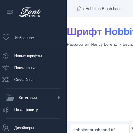
›
Hobbiton Brush hand
Шрифт Hobbit
Избранное
Разработан
Nancy Lorenz
Бесп
Новые шрифты
Популярные
Случайные
Категории
По алфавиту
Дизайнеры
hobbitonbrushhand.ttf