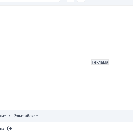
Реклама
ные
›
Эльфийские
enz