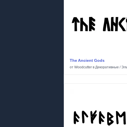
The Ancient Gods
от
Woodcutter
в
Декоративные
/
Эл