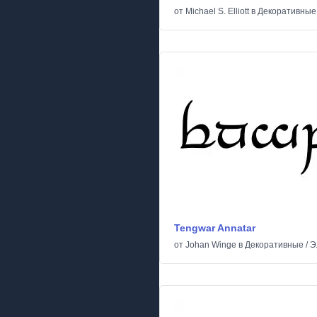
от
Michael S. Elliott
в
Декоративные
Tengwar Annatar
от
Johan Winge
в
Декоративные
/
Э