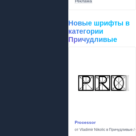
Реклама
Новые шрифты в
категории
Причудливые
Processor
от
Vladimir Nikolic
в
Причудливые
/