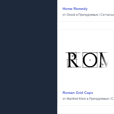
Home Remedy
от
Ossok
в
Причудливые
/
Сетчаты
Roman Grid Caps
от
Manfred Klein
в
Причудливые
/
С