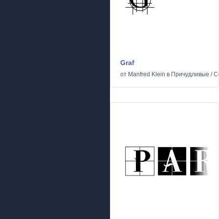
Graf
от
Manfred Klein
в
Причудливые
/
С