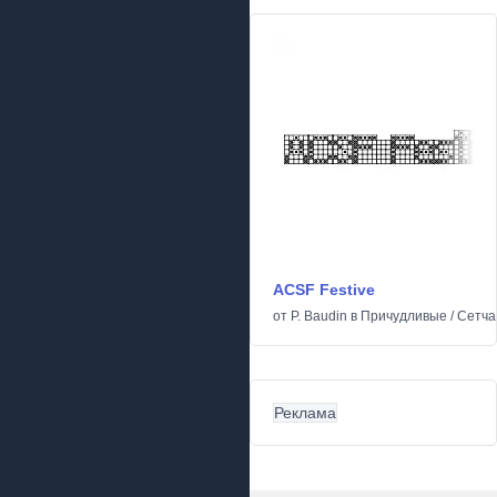
ACSF Festive
от
P. Baudin
в
Причудливые
/
Сетча
Реклама