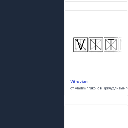
Vitruvian
от
Vladimir Nikolic
в
Причудливые
/