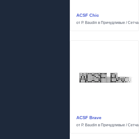
ACSF Chic
от
P. Baudin
в
Причудливые
/
Сетча
ACSF Brave
от
P. Baudin
в
Причудливые
/
Сетча