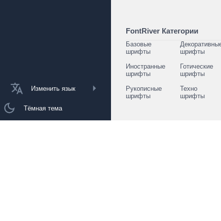
FontRiver Категории
Базовые
Декоративны
шрифты
шрифты
Иностранные
Готические
шрифты
шрифты
Изменить язык
Рукописные
Техно
шрифты
шрифты
Тёмная тема