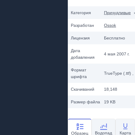
Категория
Причудливые
Разработан
Ossok
Лицензия
Бесплатно
Дата
4 мая 2007 г.
добавления
Формат
TrueType (.ttf)
,
шрифта
Скачиваний
18,148
Размер файла
19 KB
Водопад
Карта
Образец