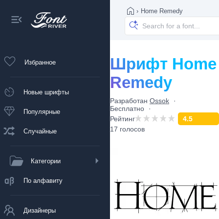
›
Home Remedy
Шрифт Home
Избранное
Remedy
Новые шрифты
Разработан
Ossok
Бесплатно
Популярные
Рейтинг
4.5
17 голосов
Случайные
Категории
По алфавиту
Дизайнеры