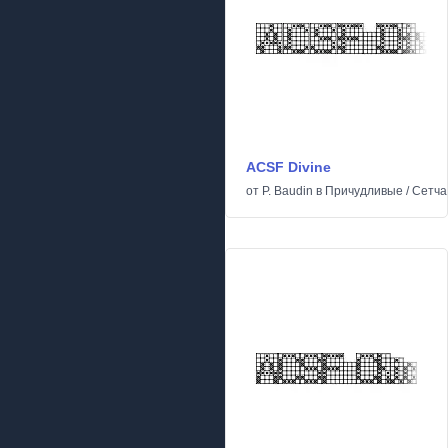
ACSF Divine
от
P. Baudin
в
Причудливые
/
Сетча