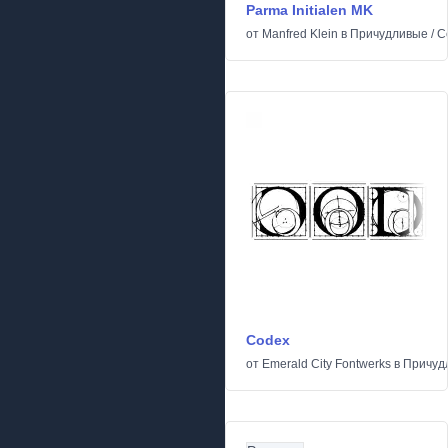
Parma Initialen MK
от
Manfred Klein
в
Причудливые
/
С
Codex
от
Emerald City Fontwerks
в
Причуд