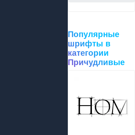
Популярные
шрифты в
категории
Причудливые