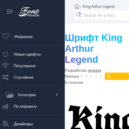
›
King Arthur Legend
Шрифт King
Избранное
Arthur
Новые шрифты
Legend
Популярные
Разработан
imagex
Рейтинг
5
Случайные
6 голосов
Категории
По алфавиту
Дизайнеры