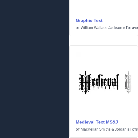
Graphic Text
от
William Wallace Jackson
в
Готиче
Medieval Text MS&J
от
MacKellar, Smiths & Jordan
в
Гот