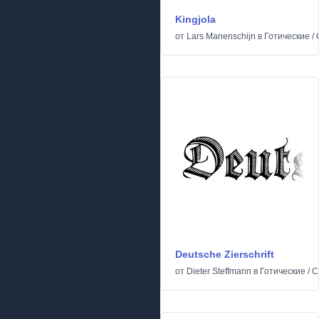
Kingjola
от
Lars Manenschijn
в
Готические
/
Deutsche Zierschrift
от
Dieter Steffmann
в
Готические
/
С