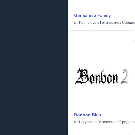
Germanica Family
от
Paul Lloyd
в
Готические
/
Средне
Bonbon Bleu
от
Holyrose
в
Готические
/
Среднев