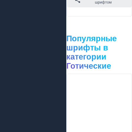
шрифтом
Популярные
шрифты в
категории
Готические