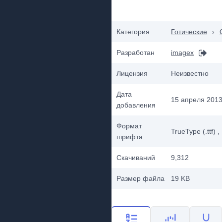
Категория
Готические
›
Разработан
imagex
Лицензия
Неизвестно
Дата
15 апреля 2013 
добавления
Формат
TrueType (.ttf)
,
шрифта
Скачиваний
9,312
Размер файла
19 KB