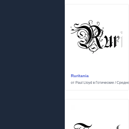
Ruritania
от
Paul Lloyd
в
Готические
/
Средне