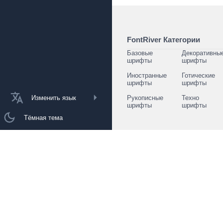
FontRiver Категории
Базовые
Декоративны
шрифты
шрифты
Иностранные
Готические
шрифты
шрифты
Изменить язык
Рукописные
Техно
шрифты
шрифты
Тёмная тема