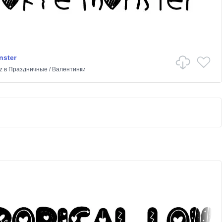
nster
z
в
Праздничные
/
Валентинки