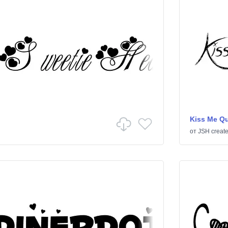
Kiss Me Qu
от
JSH creat