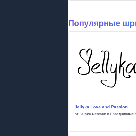
Популярные шр
Jellyka Love and Passion
от
Jellyka Nerevan
в
Праздничные