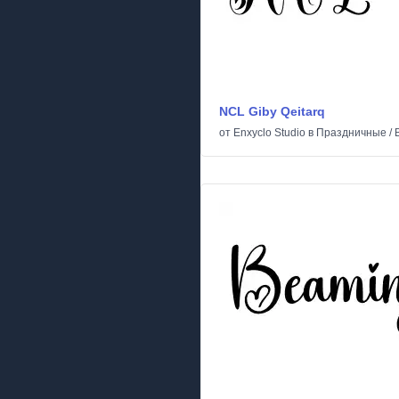
NCL Giby Qeitarq
от
Enxyclo Studio
в
Праздничные
/