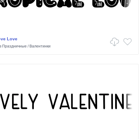
ove Love
в
Праздничные
/
Валентинки