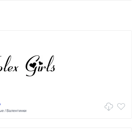
s
ые
/
Валентинки