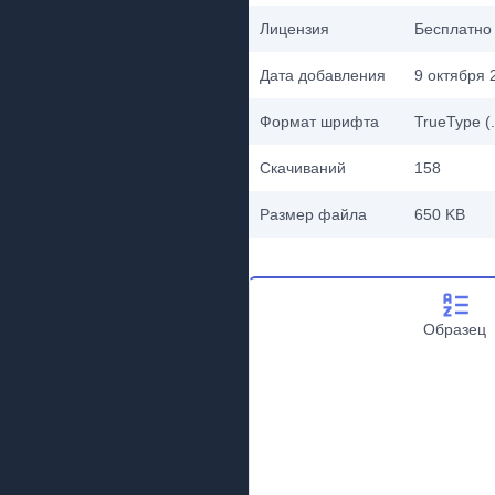
Лицензия
Бесплатно
Дата добавления
9 октября 2
Формат шрифта
TrueType (.
Скачиваний
158
Размер файла
650 KB
Образец