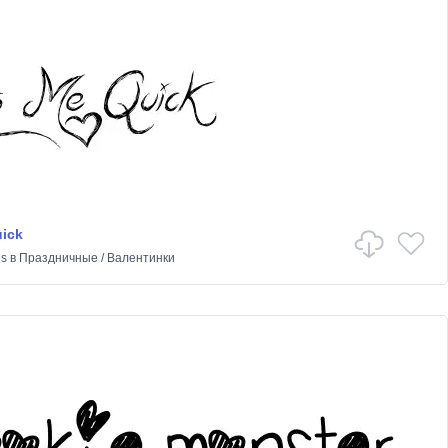
ick
es
в
Праздничные
/
Валентинки