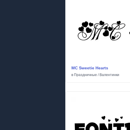
MC Sweetie Hearts
в
Праздничные
/
Валентинки