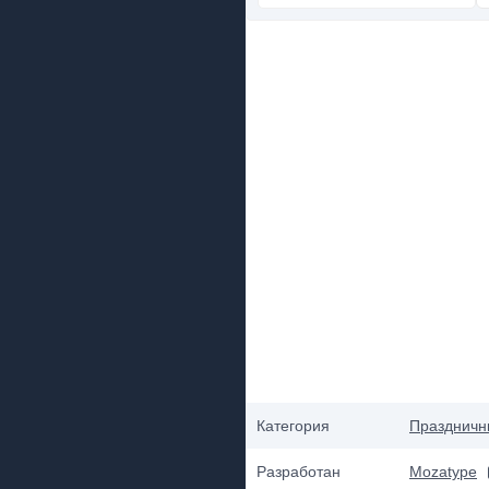
Категория
Праздничн
Разработан
Mozatype