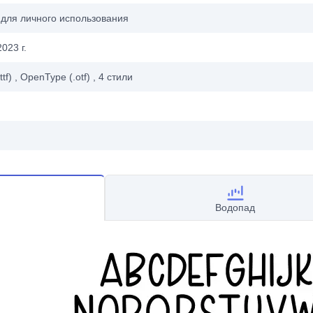
 для личного использования
023 г.
ttf)
, OpenType (.otf)
, 4
стили
Водопад