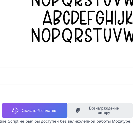
Вознаграждение
Скачать бесплатно
автору
tine Script не был бы доступен без великолепной работы Mozatype