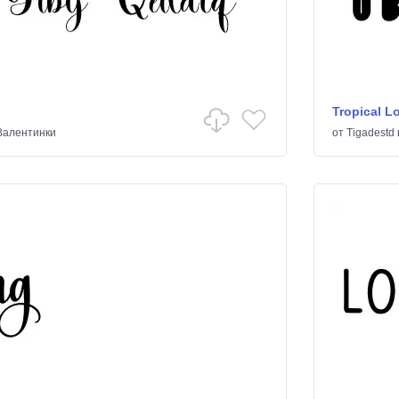
Tropical L
Валентинки
от
Tigadestd