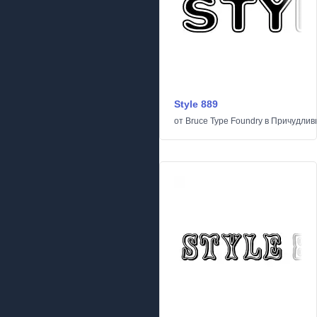
Style 889
от
Bruce Type Foundry
в
Причудлив