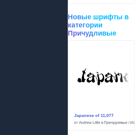
Новые шрифты в
категории
Причудливые
Japanese of 11,077
от
Andrew Little
в
Причудливые
/
Ис