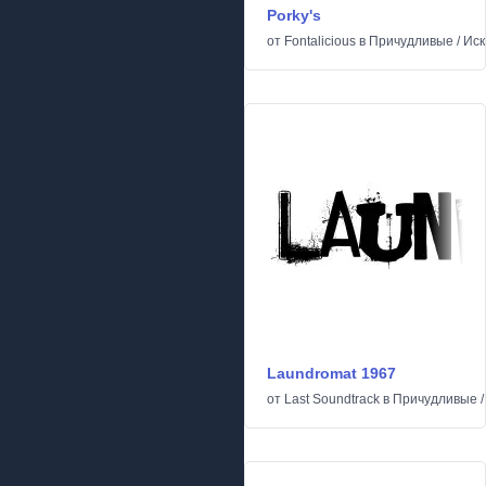
Porky's
от
Fontalicious
в
Причудливые
/
Ис
Laundromat 1967
от
Last Soundtrack
в
Причудливые