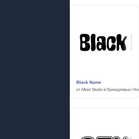
Black Name
от
Afkari Studio
в
Причудливые
/
Ис