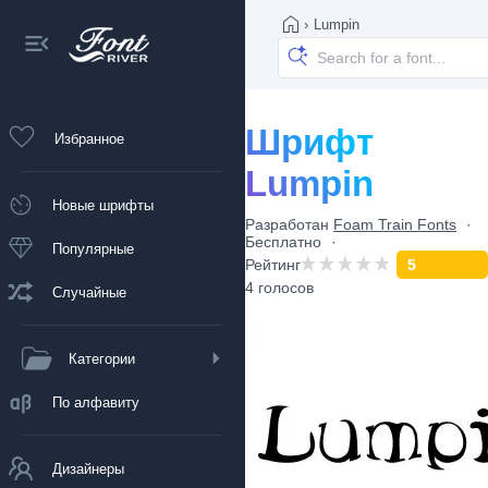
›
Lumpin
Шрифт
Избранное
Lumpin
Новые шрифты
Разработан
Foam Train Fonts
Бесплатно
Популярные
Рейтинг
5
4 голосов
Случайные
Категории
По алфавиту
Дизайнеры