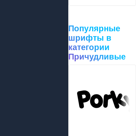
Популярные
шрифты в
категории
Причудливые