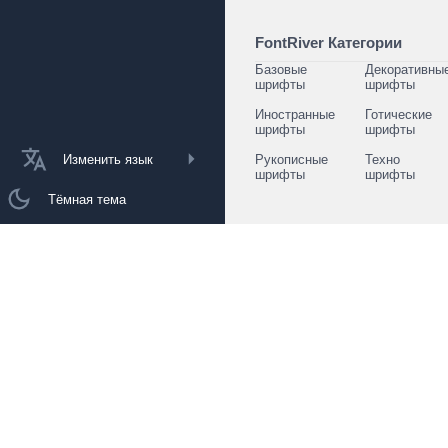
FontRiver Категории
Базовые
Декоративны
шрифты
шрифты
Иностранные
Готические
шрифты
шрифты
Изменить язык
Рукописные
Техно
шрифты
шрифты
Тёмная тема