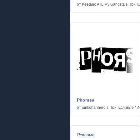
от
Keetano ATL My Gangsta
в
Причу
Phorssa
от
junkohanhero
в
Причудливые
/
И
Реклама