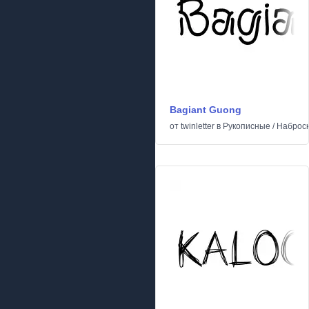
Bagiant Guong
от
twinletter
в
Рукописные
/
Наброс