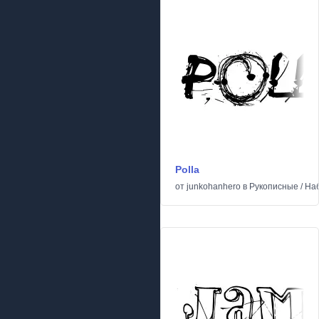
Polla
от
junkohanhero
в
Рукописные
/
На