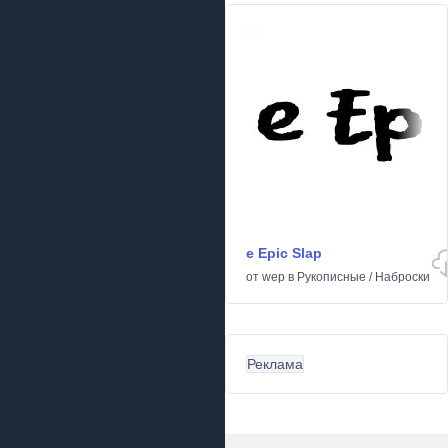
e Epic Slap
от
wep
в
Рукописные
/
Наброски
Реклама