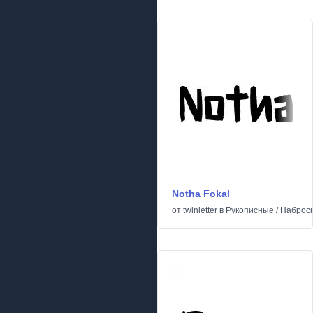
Notha Fokal
от
twinletter
в
Рукописные
/
Наброс