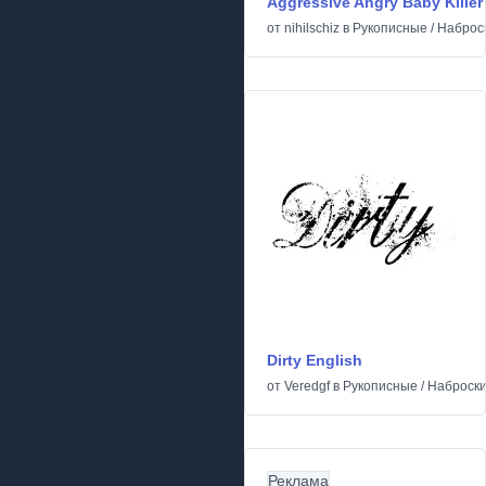
Aggressive Angry Baby Killer
от
nihilschiz
в
Рукописные
/
Наброс
Dirty English
от
Veredgf
в
Рукописные
/
Наброск
Реклама