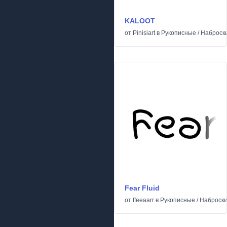
KALOOT
от
Pinisiart
в
Рукописные
/
Наброск
Fear Fluid
от
ffeeaarr
в
Рукописные
/
Наброск