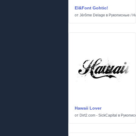
El&Font Gohtic!
от
Jérôme Delage
в
Рукописные
/
Н
Hawaii Lover
от
Dirt2.com - SickCapital
в
Рукопис