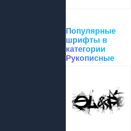
Популярные
шрифты в
категории
Рукописные