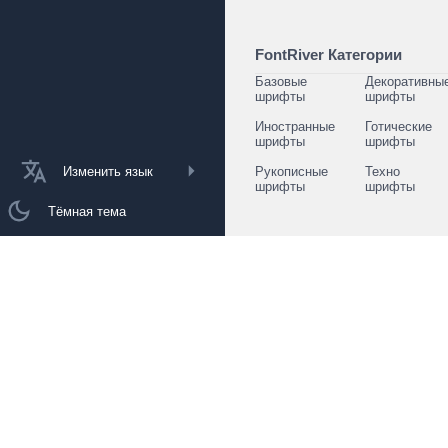
FontRiver Категории
Базовые
Декоративны
шрифты
шрифты
Иностранные
Готические
шрифты
шрифты
Изменить язык
Рукописные
Техно
шрифты
шрифты
Тёмная тема