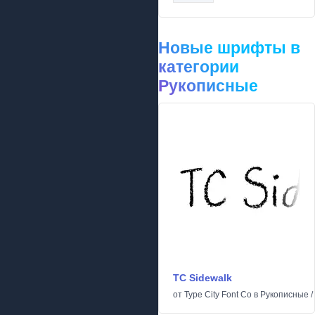
Новые шрифты в
категории
Рукописные
TC Sidewalk
от
Type City Font Co
в
Рукописные
/