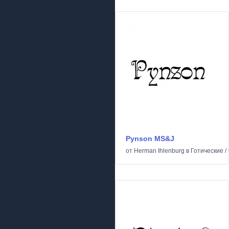
Pynson MS&J
от
Herman Ihlenburg
в
Готические
/