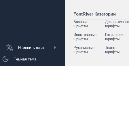
FontRiver Категории
Базовые
Декоративны
шрифты
шрифты
Иностранные
Готические
шрифты
шрифты
Изменить язык
Рукописные
Техно
шрифты
шрифты
Тёмная тема