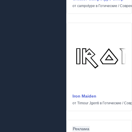
от
campotype
в
Готические
/
Совре
Iron Maiden
от
Timour Jgenti
в
Готические
/
Сов
Реклама