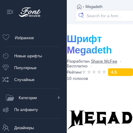
›
Megadeth
Шрифт
Избранное
Megadeth
Новые шрифты
Разработан
Shane McFee
Бесплатно
Популярные
Рейтинг
4.5
10 голосов
Случайные
Категории
По алфавиту
Дизайнеры