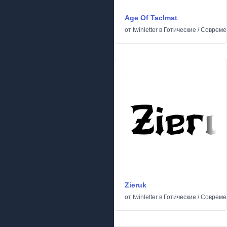
Age Of Taclmat
от
twinletter
в
Готические
/
Совреме
Zieruk
от
twinletter
в
Готические
/
Совреме