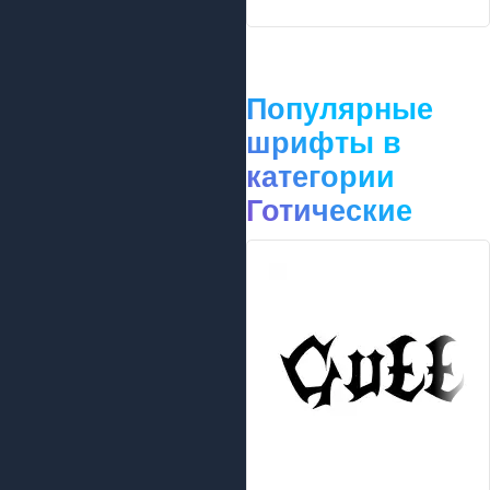
Популярные
шрифты в
категории
Готические