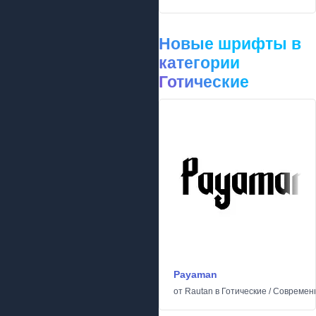
Новые шрифты в
категории
Готические
Payaman
от
Rautan
в
Готические
/
Современ