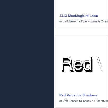
1313 Mockingbird Lane
от
Jeff Bensch
в
Причудливые
/
Ужа
Red Velvetica Shadows
от
Jeff Bensch
в
Базовые
/
Различн