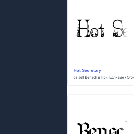
Hot Secretary
от
Jeff Bensch
в
Причудливые
/
Ого