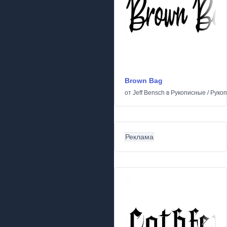
Brown Bag
от
Jeff Bensch
в
Рукописные
/
Руко
Реклама