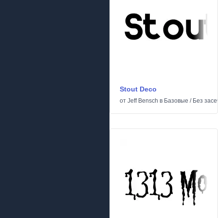
Stout Deco
от
Jeff Bensch
в
Базовые
/
Без засе