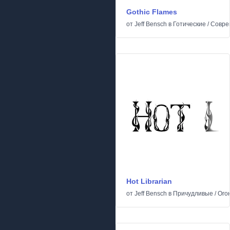
Gothic Flames
от
Jeff Bensch
в
Готические
/
Совре
Hot Librarian
от
Jeff Bensch
в
Причудливые
/
Ого