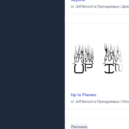
от
Jeff Bensch
в
Причудливые
/
Дек
Up In Flames
от
Jeff Bensch
в
Причудливые
/
Ого
Реклама