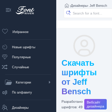
›
Дизайнеры
›
Jeff Bensch
Избранное
Новые шрифты
Популярные
Скачать
Случайные
шрифты
от Jeff
Категории
Bensch
По алфавиту
Разработано
Вебсайт
дизайнера
шрифтов: 49
Дизайнеры