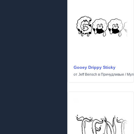
Gooey Drippy Sticky
от
Jeff Bensch
в
Причудливые
/
Мул