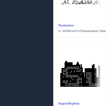
Tentacles
от
Jeff Bensch
в
Причудливые
/
Дек
SuperSkyline