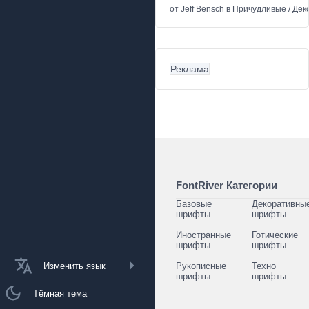
от
Jeff Bensch
в
Причудливые
/
Дек
Реклама
FontRiver Категории
Базовые
Декоративны
шрифты
шрифты
Иностранные
Готические
шрифты
шрифты
Изменить язык
Рукописные
Техно
шрифты
шрифты
Тёмная тема