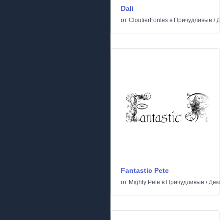
Dali
от
CloutierFontes
в
Причудливые
/
Д
Fantastic Pete
от
Mighty Pete
в
Причудливые
/
Дек