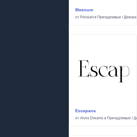
Meenum
от
Pinisiart
в
Причудливые
/
Декора
Escapana
от
Aivos Dreams
в
Причудливые
/
Д