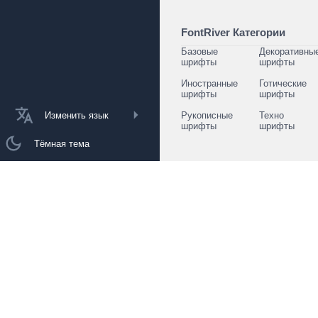
FontRiver Категории
Базовые
Декоративны
шрифты
шрифты
Иностранные
Готические
шрифты
шрифты
Изменить язык
Рукописные
Техно
шрифты
шрифты
Тёмная тема