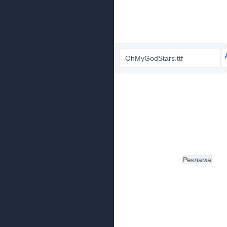
OhMyGodStars.ttf
Реклама