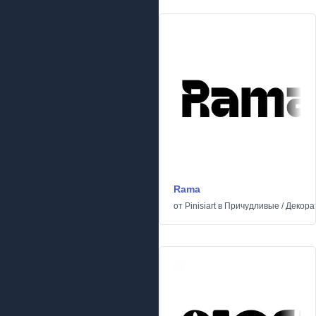
Rama
от
Pinisiart
в
Причудливые
/
Декора