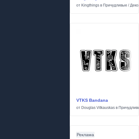
от
Kingthings
в
Причудливые
/
Деко
VTKS Bandana
от
Douglas Vitkauskas
в
Причудлив
Реклама