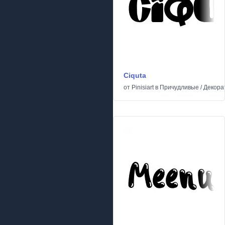
Ciquta
от
Pinisiart
в
Причудливые
/
Декора