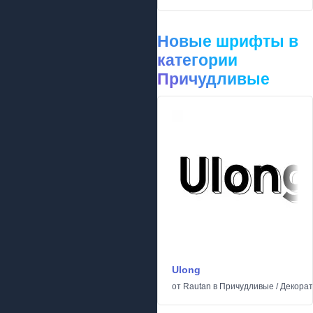
Новые шрифты в
категории
Причудливые
Ulong
от
Rautan
в
Причудливые
/
Декора