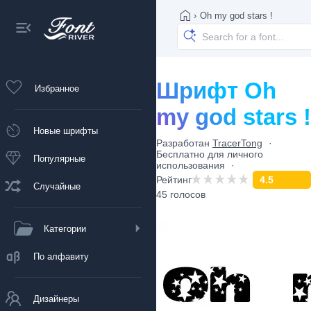
›
Oh my god stars !
Шрифт Oh
Избранное
my god stars !
Новые шрифты
Разработан
TracerTong
Бесплатно для личного
Популярные
использования
Рейтинг
4.5
Случайные
45 голосов
Категории
По алфавиту
Дизайнеры