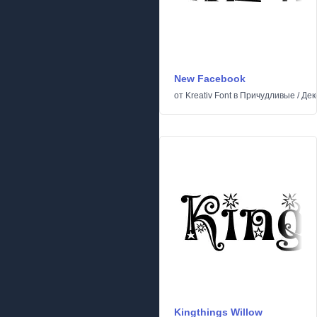
New Facebook
от
Kreativ Font
в
Причудливые
/
Дек
Kingthings Willow