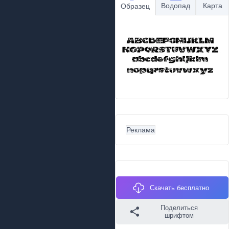
Водопад
Карта
Образец
Реклама
Скачать бесплатно
Поделиться
шрифтом