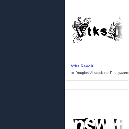
Vtks Revolt
от
Douglas Vitkauskas
в
Причудлив