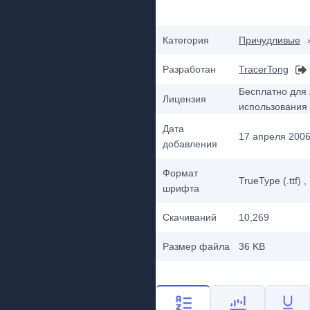
Категория
Причудливые
Разработан
TracerTong
Бесплатно для 
Лицензия
использования
Дата
17 апреля 2006 
добавления
Формат
TrueType (.ttf)
,
шрифта
Скачиваний
10,269
Размер файла
36 KB