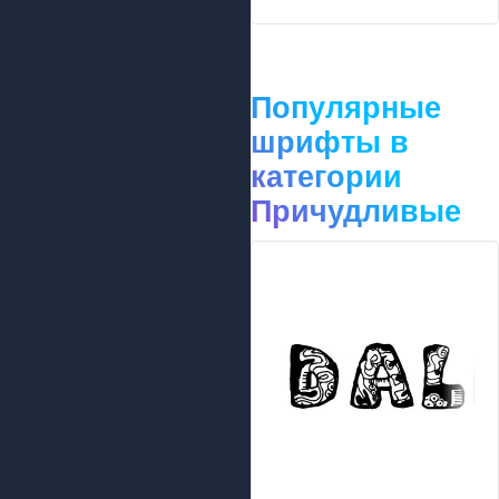
Популярные
шрифты в
категории
Причудливые